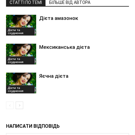
СТАТТІ ПО ТЕМІ
БІЛЬШЕ ВІД АВТОРА
Дієта амазонок
Дієти та
схуднення
Мексиканська дієта
Дієти та
схуднення
Яєчна дієта
Дієти та
схуднення
НАПИСАТИ ВІДПОВІДЬ