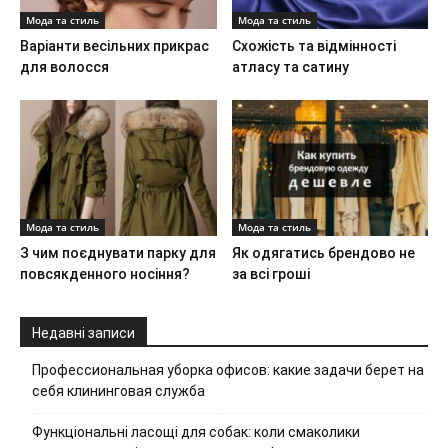
Мода та стиль
Мода та стиль
Варіанти весільних прикрас
Схожість та відмінності
для волосся
атласу та сатину
Мода та стиль
Мода та стиль
З чим поєднувати парку для
Як одягатись брендово не
повсякденного носіння?
за всі гроші
Недавні записи
Профессиональная уборка офисов: какие задачи берет на
себя клининговая служба
Функціональні ласощі для собак: коли смаколики