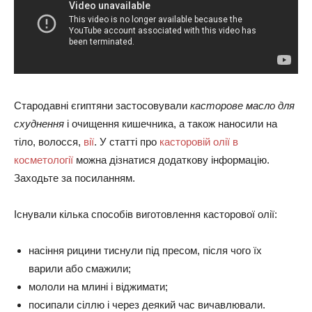
Стародавні єгиптяни застосовували
касторове масло для
схуднення
і очищення кишечника, а також наносили на
тіло, волосся,
вії
. У статті про
касторовій олії в
косметології
можна дізнатися додаткову інформацію.
Заходьте за посиланням.
Існували кілька способів виготовлення касторової олії:
насіння рицини тиснули під пресом, після чого їх
варили або смажили;
мололи на млині і віджимати;
посипали сіллю і через деякий час вичавлювали.