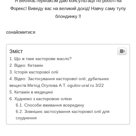
Я ВебМастерМаксім даю консультації по роботі на
Форекс! Виведу вас на великий дохід! Навчу саму тупу
блондинку !!
ознайомитися
Зміст
Що ж таке касторове масло?
Відео: Кетамін
Історія касторової олії
Відео: Застосування касторової олії, дубильних
веществ.Метод Огулова А.Т. ogulov-ural.ru 3/22
Кетамін в медицині
Худнемо з касторовою олією
Способи вживання всередину
Зовнішнє застосування касторової олії для
схуднення