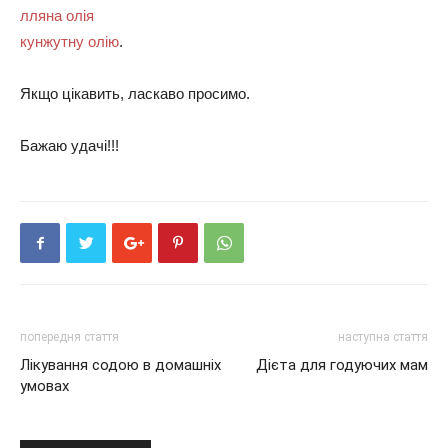
лляна олія
кунжутну олію
.
Якщо цікавить, ласкаво просимо.
Бажаю удачі!!!
попередня стаття
наступна стаття
Лікування содою в домашніх
Дієта для годуючих мам
умовах