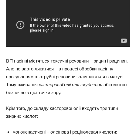
В її насінні містяться токсичні речовини – рицин і рицинин.
Але не варто лякатися – в процесі обробки насіння
пресуванням ці отруйні речовини залишаються в макусі.
Тому вживання
касторової олії для схуднення
абсолютно
безпечно з цієї точки зору.
Крім того, до складу касторової олії входять три типи
жирних кислот:
мононенасичені – олеїнова і рецінолевая кислоти;