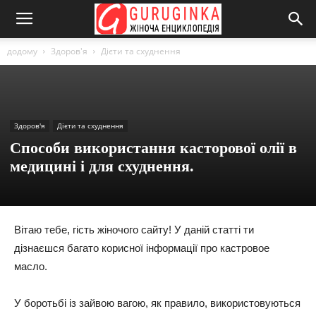
додому
Здоров'я
Дієти та схуднення
Здоров'я
Дієти та схуднення
Способи використання касторової олії в
медицині і для схуднення.
Вітаю тебе, гість жіночого сайту! У даній статті ти
дізнаєшся багато корисної інформації про кастровое
масло.
У боротьбі із зайвою вагою, як правило, використовуються