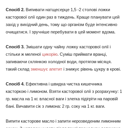
Спосіб 2.
Випивати натщесерце 1,5 -2 столові ложки
касторової олії один раз в тиждень. Краще планувати цей
захід у вихідний день, тому що організм буде інтенсивно
очищатися. І зручніше перебувати в цей момент вдома.
Спосіб 3.
Змішати одну чайну ложку касторової олії і
стільки ж меленої
цикорію
. Суміш приймати вранці,
запиваючи склянкою холодної води, протягом місяця.
такий склад
зменшує апетит
і знижує рівень цукру в крові.
Спосіб 4.
Ефективна і швидка чистка кишечника
касторкою і лимоном. Взяти касторової олії з розрахунку: 1
гр. масла на 1 кг. власної ваги і злегка підігріти на паровій
бані. Вичавити сік з лимона: 2 гр. соку на 1 кг. ваги.
Випити касторове масло і запити нерозведеним лимонним