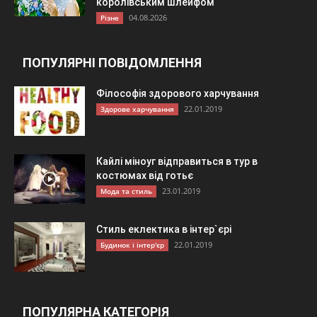
королівським шлейфом
04.08.2026
Різне
ПОПУЛЯРНІ ПОВІДОМЛЕННЯ
Філософія здорового харчування
22.01.2019
Здорове харчування
Кайлі міноуг відправиться в тур в
костюмах від готьє
23.01.2019
Мода та стиль
Стиль еклектика в інтер`єрі
22.01.2019
Будинок і інтер'єр
ПОПУЛЯРНА КАТЕГОРІЯ