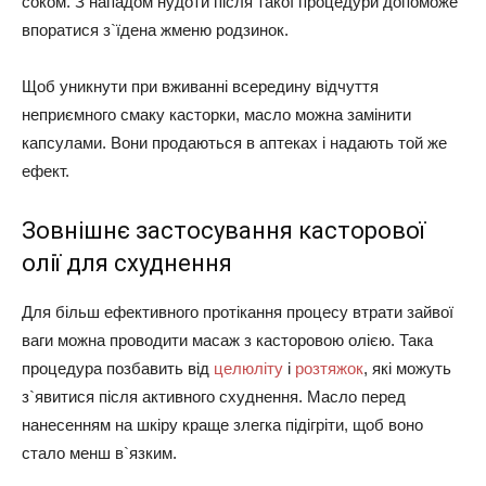
соком. З нападом нудоти після такої процедури допоможе
впоратися з`їдена жменю родзинок.
Щоб уникнути при вживанні всередину відчуття
неприємного смаку касторки, масло можна замінити
капсулами. Вони продаються в аптеках і надають той же
ефект.
Зовнішнє застосування касторової
олії для схуднення
Для більш ефективного протікання процесу втрати зайвої
ваги можна проводити масаж з касторовою олією. Така
процедура позбавить від
целюліту
і
розтяжок
, які можуть
з`явитися після активного схуднення. Масло перед
нанесенням на шкіру краще злегка підігріти, щоб воно
стало менш в`язким.