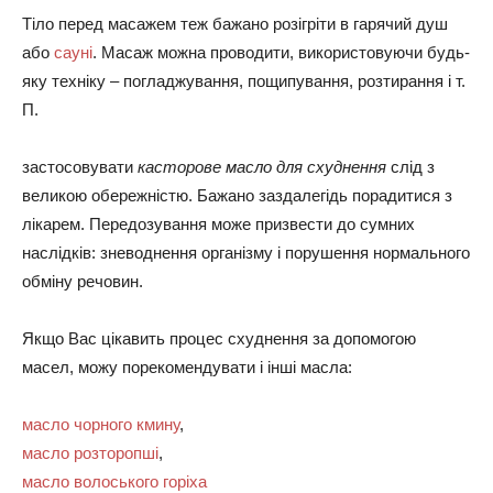
Тіло перед масажем теж бажано розігріти в гарячий душ
або
сауні
. Масаж можна проводити, використовуючи будь-
яку техніку – погладжування, пощипування, розтирання і т.
П.
застосовувати
касторове масло для схуднення
слід з
великою обережністю. Бажано заздалегідь порадитися з
лікарем. Передозування може призвести до сумних
наслідків: зневоднення організму і порушення нормального
обміну речовин.
Якщо Вас цікавить процес схуднення за допомогою
масел, можу порекомендувати і інші масла:
масло чорного кмину
,
масло розторопші
,
масло волоського горіха