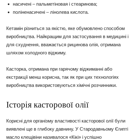
насичені – пальметіновая і стеаринова;
поліненасичені – лінолева кислота.
Кетамін різниться за якістю, яке обумовлено способом
виробництва. Найкращим для застосування в медицині і
для схуднення, вважається рицинова олія, отримана
шляхом холодного віджиму.
Касторка, отримана при гарячому віджиманні або
екстракції менш корисна, так як при цих технологіях
виробництва використовуються хімічні розчинники.
Історія касторової олії
Корисні для організму властивості касторової олії були
виявлені ще в глибоку давнину. У Стародавньому Єгипті
масло клещівіни називалося «Кікі» і успішно