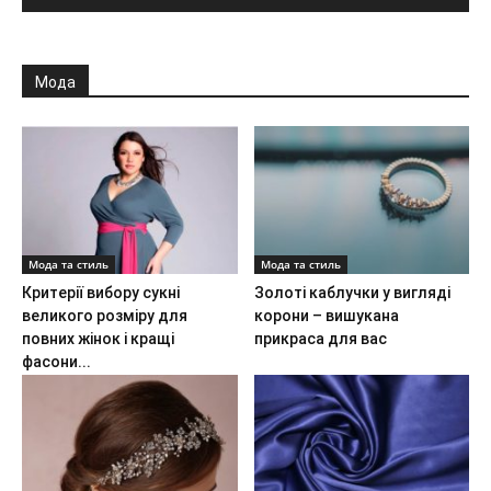
Мода
Мода та стиль
Мода та стиль
Критерії вибору сукні
Золоті каблучки у вигляді
великого розміру для
корони – вишукана
повних жінок і кращі
прикраса для вас
фасони...