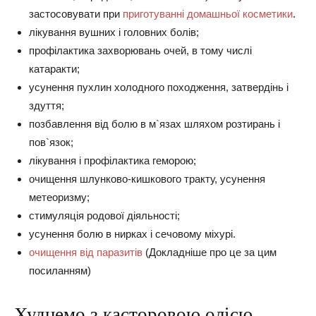
застосовувати при
приготуванні домашньої косметики
.
лікування вушних і головних болів;
профілактика захворювань очей, в тому числі
катаракти;
усунення пухлин холодного походження, затвердінь і
здуття;
позбавлення від болю в м`язах шляхом розтирань і
пов`язок;
лікування і профілактика геморою;
очищення шлунково-кишкового тракту, усунення
метеоризму;
стимуляція родової діяльності;
усунення болю в нирках і сечовому міхурі.
очищення від паразитів
(Докладніше про це за цим
посиланням)
Худнемо з касторовою олією