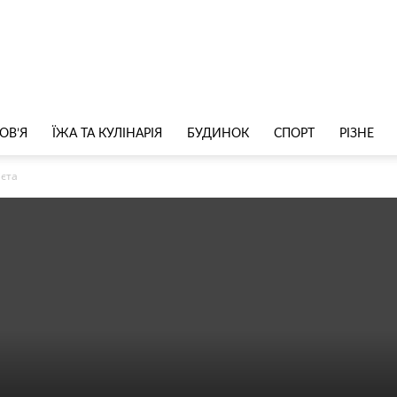
ОВ’Я
ЇЖА ТА КУЛІНАРІЯ
БУДИНОК
СПОРТ
РІЗНЕ
ієта