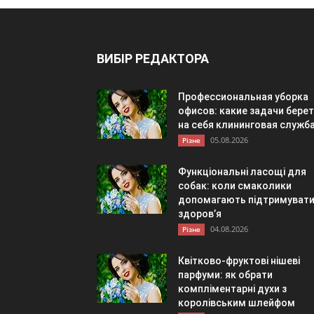
ВИБІР РЕДАКТОРА
Профессиональная уборка
офисов: какие задачи берет
на себя клининговая служб
05.08.2026
Різне
Функціональні ласощі для
собак: коли смаколики
допомагають підтримуват
здоров’я
04.08.2026
Різне
Квітково-фруктові нішеві
парфуми: як обрати
компліментарні духи з
королівським шлейфом