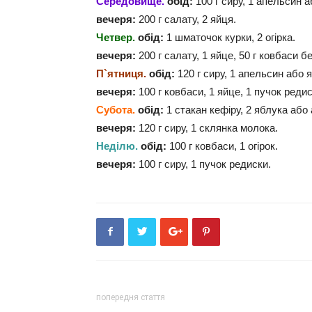
Середовище.
обід:
100 г сиру, 1 апельсин а
вечеря:
200 г салату, 2 яйця.
Четвер.
обід:
1 шматочок курки, 2 огірка.
вечеря:
200 г салату, 1 яйце, 50 г ковбаси б
П`ятниця.
обід:
120 г сиру, 1 апельсин або 
вечеря:
100 г ковбаси, 1 яйце, 1 пучок редис
Субота.
обід:
1 стакан кефіру, 2 яблука або
вечеря:
120 г сиру, 1 склянка молока.
Неділю.
обід:
100 г ковбаси, 1 огірок.
вечеря:
100 г сиру, 1 пучок редиски.
попередня стаття