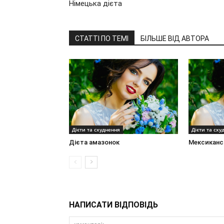
Німецька дієта
СТАТТІ ПО ТЕМІ
БІЛЬШЕ ВІД АВТОРА
Дієти та схуднення
Дієти та сху
Дієта амазонок
Мексиканс
НАПИСАТИ ВІДПОВІДЬ