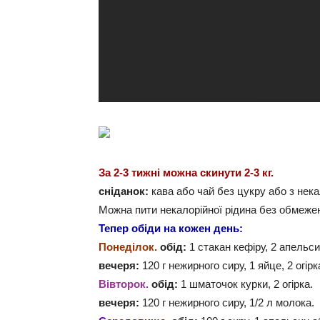
За 2-3 тижні можна скинути 2-3 кг.
сніданок:
кава або чай без цукру або з нек
Можна пити некалорійної рідина без обмеже
Тепер обіди на кожен день:
Понеділок.
обід:
1 стакан кефіру, 2 апельс
вечеря:
120 г нежирного сиру, 1 яйце, 2 огірк
Вівторок.
обід:
1 шматочок курки, 2 огірка.
вечеря:
120 г нежирного сиру, 1/2 л молока.