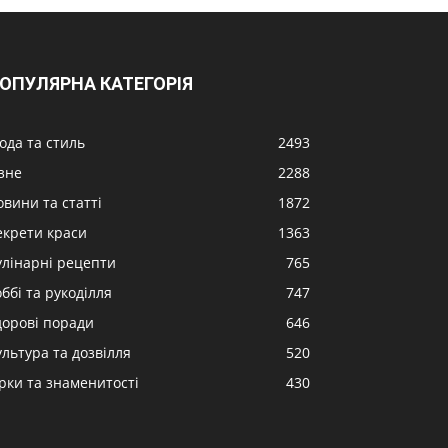
ОПУЛЯРНА КАТЕГОРІЯ
ода та стиль
2493
ізне
2288
овини та статті
1872
екрети краси
1363
улінарні рецепти
765
ббі та рукоділля
747
дорові поради
646
ультура та дозвілля
520
ірки та знаменитості
430