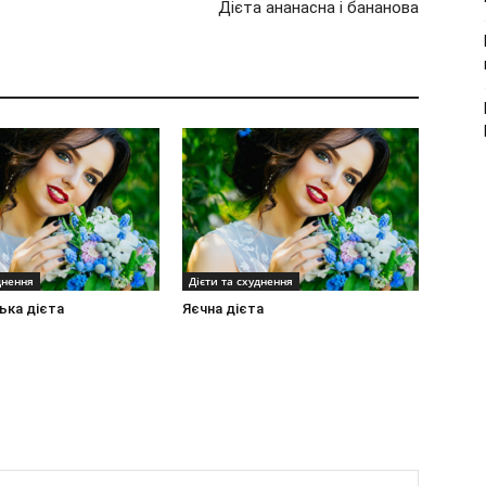
Дієта ананасна і бананова
днення
Дієти та схуднення
ька дієта
Яєчна дієта