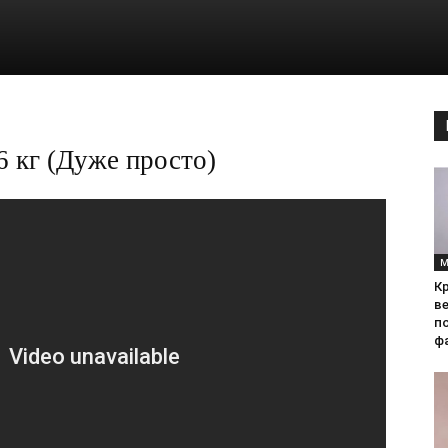
 6 кг (Дуже просто)
М
Кр
ве
по
фа