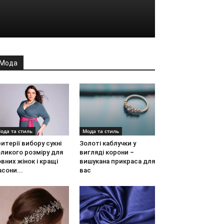
Мода
ода та стиль
Мода та стиль
итерії вибору сукні
Золоті каблучки у
ликого розміру для
вигляді корони –
вних жінок і кращі
вишукана прикраса для
сони...
вас