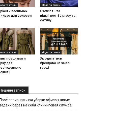
ода та стиль
Мода та стиль
ріанти весільних
Схожість та
рикрас для волосся
відмінності атласу та
сатину
ода та стиль
Мода та стиль
 чим поєднувати
Як одягатись
рку для
брендово не за всі
овсякденного
гроші
сіння?
Недавні записи
Профессиональная уборка офисов: какие
задачи берет на себя клининговая служба