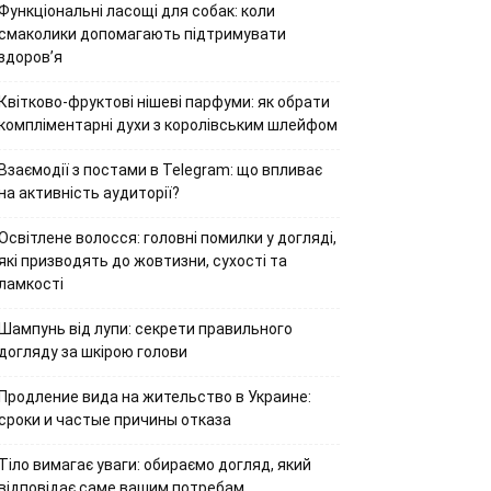
Функціональні ласощі для собак: коли
смаколики допомагають підтримувати
здоров’я
Квітково-фруктові нішеві парфуми: як обрати
компліментарні духи з королівським шлейфом
Взаємодії з постами в Telegram: що впливає
на активність аудиторії?
Освітлене волосся: головні помилки у догляді,
які призводять до жовтизни, сухості та
ламкості
Шампунь від лупи: секрети правильного
догляду за шкірою голови
Продление вида на жительство в Украине:
сроки и частые причины отказа
Тіло вимагає уваги: обираємо догляд, який
відповідає саме вашим потребам