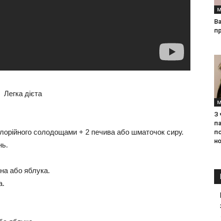
М
Ва
п
М
З
па
алорійного солодощами + 2 печива або шматочок сиру.
п
но
нь.
ина або яблука.
а.