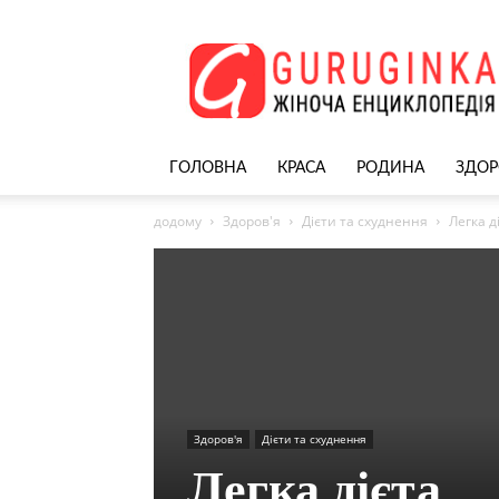
Жіночий
сайт
–
nekrasivyh.net
ГОЛОВНА
КРАСА
РОДИНА
ЗДОР
додому
Здоров'я
Дієти та схуднення
Легка д
Здоров'я
Дієти та схуднення
Легка дієта