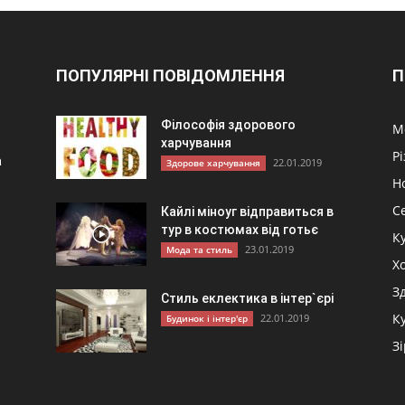
ПОПУЛЯРНІ ПОВІДОМЛЕННЯ
П
Філософія здорового
М
харчування
Р
а
22.01.2019
Здорове харчування
Н
С
Кайлі міноуг відправиться в
тур в костюмах від готьє
К
23.01.2019
Мода та стиль
и
Хо
З
Стиль еклектика в інтер`єрі
К
22.01.2019
Будинок і інтер'єр
З