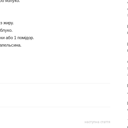
бо яблуко.
ез жиру.
яблуко.
ки або 1 помідор.
 апельсина.
наступна стаття