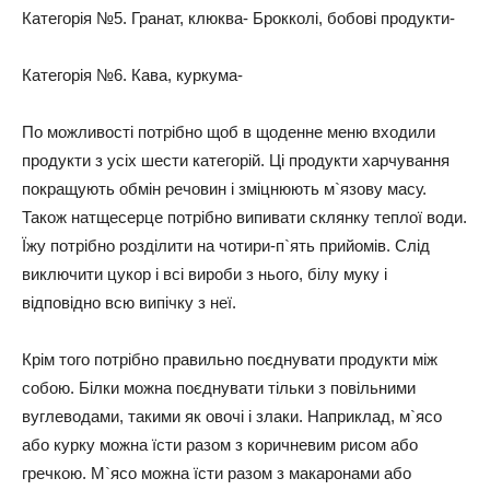
Категорія №5. Гранат, клюква- Брокколі, бобові продукти-
Категорія №6. Кава, куркума-
По можливості потрібно щоб в щоденне меню входили
продукти з усіх шести категорій. Ці продукти харчування
покращують обмін речовин і зміцнюють м`язову масу.
Також натщесерце потрібно випивати склянку теплої води.
Їжу потрібно розділити на чотири-п`ять прийомів. Слід
виключити цукор і всі вироби з нього, білу муку і
відповідно всю випічку з неї.
Крім того потрібно правильно поєднувати продукти між
собою. Білки можна поєднувати тільки з повільними
вуглеводами, такими як овочі і злаки. Наприклад, м`ясо
або курку можна їсти разом з коричневим рисом або
гречкою. М`ясо можна їсти разом з макаронами або