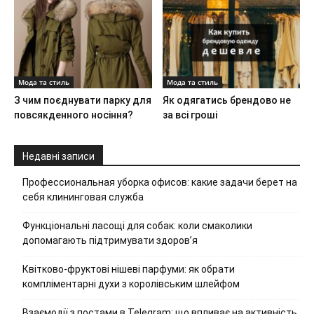
Мода та стиль
Мода та стиль
З чим поєднувати парку для
Як одягатись брендово не
повсякденного носіння?
за всі гроші
Недавні записи
Профессиональная уборка офисов: какие задачи берет на
себя клининговая служба
Функціональні ласощі для собак: коли смаколики
допомагають підтримувати здоров’я
Квітково-фруктові нішеві парфуми: як обрати
компліментарні духи з королівським шлейфом
Взаємодії з постами в Telegram: що впливає на активність