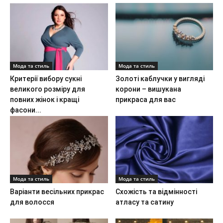
Мода та стиль
Мода та стиль
Критерії вибору сукні
Золоті каблучки у вигляді
великого розміру для
корони – вишукана
повних жінок і кращі
прикраса для вас
фасони...
Мода та стиль
Мода та стиль
Варіанти весільних прикрас
Схожість та відмінності
для волосся
атласу та сатину