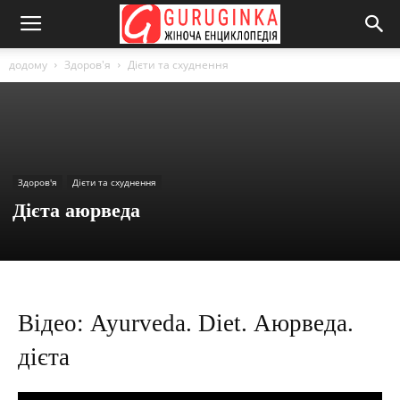
додому
Здоров'я
Дієти та схуднення
Здоров'я
Дієти та схуднення
Дієта аюрведа
Відео: Ayurveda. Diet. Аюрведа.
дієта