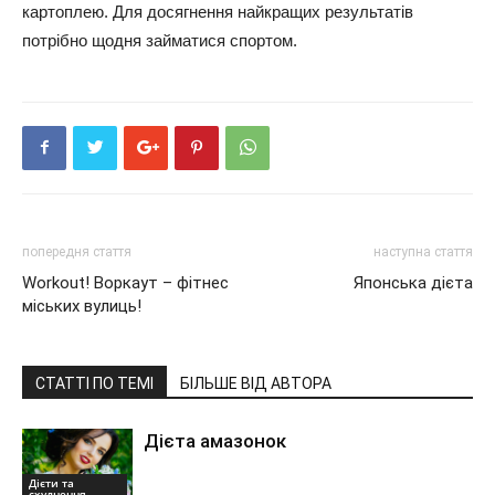
картоплею. Для досягнення найкращих результатів
потрібно щодня займатися спортом.
попередня стаття
наступна стаття
Workout! Воркаут – фітнес
Японська дієта
міських вулиць!
СТАТТІ ПО ТЕМІ
БІЛЬШЕ ВІД АВТОРА
Дієта амазонок
Дієти та
схуднення