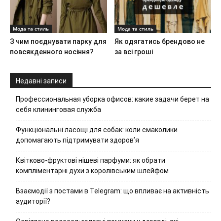
Мода та стиль
Мода та стиль
З чим поєднувати парку для
Як одягатись брендово не
повсякденного носіння?
за всі гроші
Недавні записи
Профессиональная уборка офисов: какие задачи берет на
себя клининговая служба
Функціональні ласощі для собак: коли смаколики
допомагають підтримувати здоров’я
Квітково-фруктові нішеві парфуми: як обрати
компліментарні духи з королівським шлейфом
Взаємодії з постами в Telegram: що впливає на активність
аудиторії?