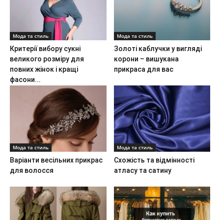
Мода та стиль
Мода та стиль
Критерії вибору сукні
Золоті каблучки у вигляді
великого розміру для
корони – вишукана
повних жінок і кращі
прикраса для вас
фасони...
Мода та стиль
Мода та стиль
Варіанти весільних прикрас
Схожість та відмінності
для волосся
атласу та сатину