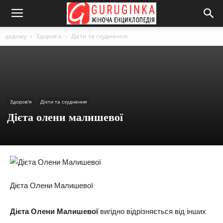
додому
Здоров'я
Дієти та схуднення
Здоров'я
Дієти та схуднення
Дієта олени малишевої
Дієта Олени Малишевої
Дієта Олени Малишевої
вигідно відрізняється від інших