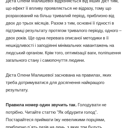
Дієта Олени Малишевої відрізняється від інших дієт тим,
що ефект її впливу проявляється не відразу, тому що
розрахований на більш тривалий період, приблизно від
двох до трьох місяців. Разом з тим, основні її гідності в
підтримці результату протягом тривалого періоду, одного –
двох років. Ще одна перевага описаної методики в її
нешкідливості і заподіянні мінімальних навантажень на
людський організм. Крім того, оптимізації ваги, поліпшення
загального стану і самопочуття людини.
Дієта Олени Малишевої заснована на правилах, яких
треба дотримуватися для досягнення найкращого
результату.
Правила номер один звучить так.
Голодувати не
потрібно. Читайте статтю "Як обдурити голод".
Постарайтеся приймати їжу невеликими порціями,
приблизно п`ять разів на день, з яких три будуть