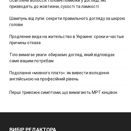
Освітлене волосся: головні помилки у догляді, які
призводять до жовтизни, сухості та ламкості
Шампунь від лупи: секрети правильного догляду за шкірою
голови
Продление вида на жительство в Украине: сроки и частые
причины отказа
Тіло вимагає уваги: обираємо догляд, який відповідає
саме вашим потребам
Подолання «мовного плато»: як вивести володіння
англійською на професійний рівень
Перші тривожні симптоми, що вимагають МРТ кінцівок
ВИБІР РЕДАКТОРА