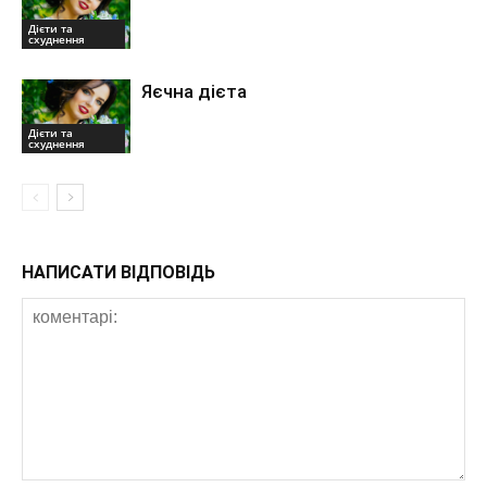
Дієти та
схуднення
Яєчна дієта
Дієти та
схуднення
НАПИСАТИ ВІДПОВІДЬ