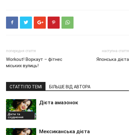
попередня стаття
наступна стаття
Workout! Воркаут – фітнес
Японська дієта
міських вулиць!
СТАТТІ ПО ТЕМІ
БІЛЬШЕ ВІД АВТОРА
Дієта амазонок
Дієти та
схуднення
Мексиканська дієта