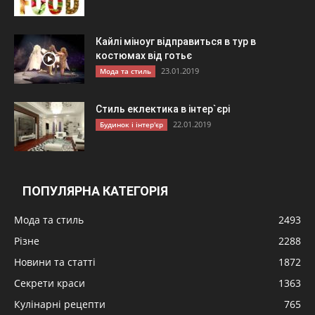
Кайлі міноуг відправиться в тур в
костюмах від готьє
23.01.2019
Мода та стиль
Стиль еклектика в інтер`єрі
22.01.2019
Будинок і інтер'єр
ПОПУЛЯРНА КАТЕГОРІЯ
Мода та стиль
2493
Різне
2288
Новини та статті
1872
Секрети краси
1363
Кулінарні рецепти
765