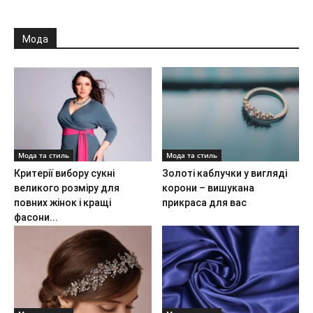
Мода
Мода та стиль
Мода та стиль
Критерії вибору сукні
Золоті каблучки у вигляді
великого розміру для
корони – вишукана
повних жінок і кращі
прикраса для вас
фасони...