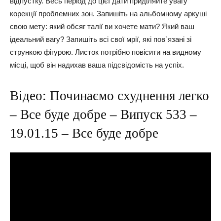
відпустку. Весь період до цієї дати приділяйте увагу
корекції проблемних зон. Запишіть на альбомному аркуші
свою мету: який обсяг талії ви хочете мати? Який ваш
ідеальний вагу? Запишіть всі свої мрії, які пов`язані зі
стрункою фігурою. Листок потрібно повісити на видному
місці, щоб він надихав ваша підсвідомість на успіх.
Відео: Починаємо схуднення легко
– Все буде добре – Випуск 533 –
19.01.15 – Все буде добре