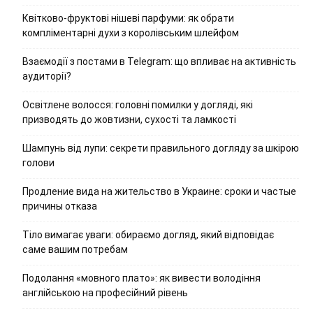
Квітково-фруктові нішеві парфуми: як обрати
компліментарні духи з королівським шлейфом
Взаємодії з постами в Telegram: що впливає на активність
аудиторії?
Освітлене волосся: головні помилки у догляді, які
призводять до жовтизни, сухості та ламкості
Шампунь від лупи: секрети правильного догляду за шкірою
голови
Продление вида на жительство в Украине: сроки и частые
причины отказа
Тіло вимагає уваги: обираємо догляд, який відповідає
саме вашим потребам
Подолання «мовного плато»: як вивести володіння
англійською на професійний рівень