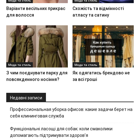
Мода та стиль
Мода та стиль
Варіанти весільних прикрас
Схожість та відмінності
для волосся
атласу та сатину
Мода та стиль
Мода та стиль
З чим поєднувати парку для
Як одягатись брендово не
повсякденного носіння?
за всі гроші
Недавні записи
Профессиональная уборка офисов: какие задачи берет на
себя клининговая служба
Функціональні ласощі для собак: коли смаколики
допомагають підтримувати здоров’я