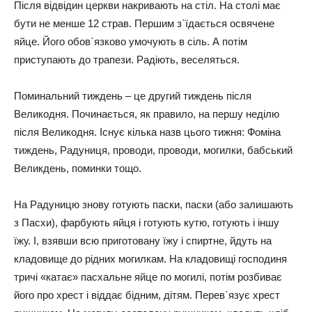
Після відвідин церкви накривають на стіл. На столі має
бути не менше 12 страв. Першим з`їдається освячене
яйце. Його обов`язково умочують в сіль. А потім
приступають до трапези. Радіють, веселяться.
Поминальний тиждень – це другий тиждень після
Великодня. Починається, як правило, на першу неділю
після Великодня. Існує кілька назв цього тижня: Фоміна
тиждень, Радуниця, проводи, проводи, могилки, бабський
Великдень, поминки тощо.
На Радуницю знову готують паски, паски (або залишають
з Пасхи), фарбують яйця і готують кутю, готують і іншу
їжу. І, взявши всю приготовану їжу і спиртне, йдуть на
кладовище до рідних могилкам. На кладовищі господиня
тричі «катає» пасхальне яйце по могилі, потім розбиває
його про хрест і віддає бідним, дітям. Перев`язує хрест