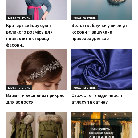
Мода та стиль
Мода та стиль
Критерії вибору сукні
Золоті каблучки у вигляді
великого розміру для
корони – вишукана
повних жінок і кращі
прикраса для вас
фасони...
Мода та стиль
Мода та стиль
Варіанти весільних прикрас
Схожість та відмінності
для волосся
атласу та сатину