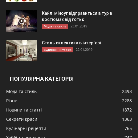
Кайлі міноуг відправиться в тур в
костюмах від готьє
23.01.2019
Мода та стиль
Стиль еклектика в інтер`єрі
22.01.2019
Будинок і інтер'єр
ПОПУЛЯРНА КАТЕГОРІЯ
Мода та стиль
2493
Різне
2288
Новини та статті
1872
Секрети краси
1363
Кулінарні рецепти
765
Хоббі та рукоділля
747