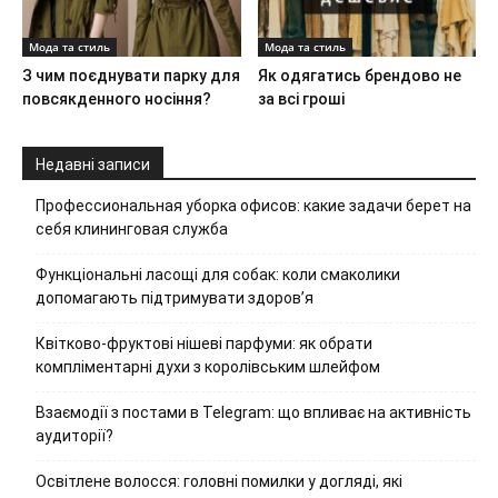
Мода та стиль
Мода та стиль
З чим поєднувати парку для
Як одягатись брендово не
повсякденного носіння?
за всі гроші
Недавні записи
Профессиональная уборка офисов: какие задачи берет на
себя клининговая служба
Функціональні ласощі для собак: коли смаколики
допомагають підтримувати здоров’я
Квітково-фруктові нішеві парфуми: як обрати
компліментарні духи з королівським шлейфом
Взаємодії з постами в Telegram: що впливає на активність
аудиторії?
Освітлене волосся: головні помилки у догляді, які