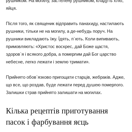
рушником. На могилу, застелену рушником, кладуть хліб,
яйця.
Після того, як священик відправить панахиду, настилають
рушники, тільки не на могилу, а де-небудь поруч. На
рушники викладають їжу. Їдять, п`ють. Коли випивають,
примовляють: «Христос воскрес, дай Боже щастя,
здоров`я і всякого добра, а померлим дай Бог царство
небесне, легко лежати і землю тримати».
Прийнято обов`язково пригощати старців, жебраків. Адже,
що все, що роздав, буде лежати перед душею померлого.
Залишки страв прийнято залишати на могилах.
Кілька рецептів приготування
пасок і фарбування яєць