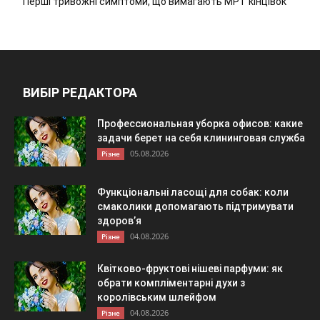
Перші тривожні симптоми, що вимагають МРТ кінцівок
ВИБІР РЕДАКТОРА
Профессиональная уборка офисов: какие
задачи берет на себя клининговая служба
05.08.2026
Різне
Функціональні ласощі для собак: коли
смаколики допомагають підтримувати
здоров’я
04.08.2026
Різне
Квітково-фруктові нішеві парфуми: як
обрати компліментарні духи з
королівським шлейфом
04.08.2026
Різне