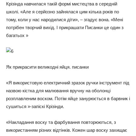
Крізінда навчилася такій формі мистецтва в середній
школі. «Але я серйозно зайнялася цим кілька років по
тому, коли у нас народилися діти», – згадує вона. «Мені
потрібен творчий вихід. І прикрашати Писанки це один з
багатьох »
Як прикрасити великодні яйця. писанки
«Я використовую електричний зразок ручки інструмент під
назвою кістка для малювання вручну на оболонці
розплавленим воском. Потім яйце занурюється в барвник і
сушиться »-запіскі Крізінди.
«Накладання воску та фарбування повторюються, з
використанням різних відтінків. Кожен шар воску захищає