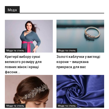
Мода
Мода та стиль
Мода та стиль
Критерії вибору сукні
Золоті каблучки у вигляді
великого розміру для
корони – вишукана
повних жінок і кращі
прикраса для вас
фасони...
Мода та стиль
Мода та стиль