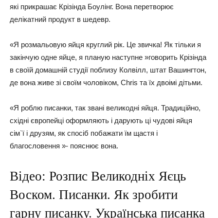
які прикрашає Крізінда Боулінг. Вона перетворює
делікатний продукт в шедевр.
«Я розмальовую яйця круглий рік. Це звичка! Як тільки я
закінчую одне яйце, я планую наступне »говорить Крізінда
в своїй домашній студії поблизу Колвілл, штат Вашингтон,
де вона живе зі своїм чоловіком, Chris та їх двоімі дітьми.
«Я роблю писанки, так звані великодні яйця. Традиційно,
східні європейці оформляють і дарують ці чудові яйця
сім`ї і друзям, як спосіб побажати їм щастя і
благословення »- пояснює вона.
Відео: Розпис Великодніх Яєць
Воском. Писанки. Як зробити
гарну писанку. Українська писанка