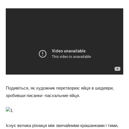
Подивіться, як художник перетворює яйця в шедеври,
зробивши писанки -пасхальние яйця.
Існує велика різниця між звичайними крашанками і тими,