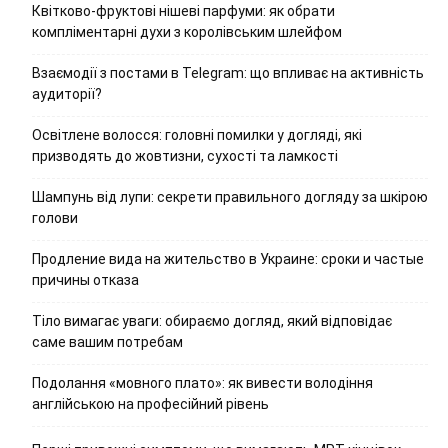
Квітково-фруктові нішеві парфуми: як обрати
компліментарні духи з королівським шлейфом
Взаємодії з постами в Telegram: що впливає на активність
аудиторії?
Освітлене волосся: головні помилки у догляді, які
призводять до жовтизни, сухості та ламкості
Шампунь від лупи: секрети правильного догляду за шкірою
голови
Продление вида на жительство в Украине: сроки и частые
причины отказа
Тіло вимагає уваги: обираємо догляд, який відповідає
саме вашим потребам
Подолання «мовного плато»: як вивести володіння
англійською на професійний рівень