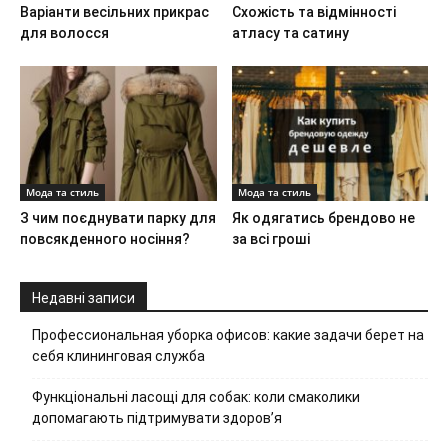
Варіанти весільних прикрас
Схожість та відмінності
для волосся
атласу та сатину
Мода та стиль
Мода та стиль
З чим поєднувати парку для
Як одягатись брендово не
повсякденного носіння?
за всі гроші
Недавні записи
Профессиональная уборка офисов: какие задачи берет на
себя клининговая служба
Функціональні ласощі для собак: коли смаколики
допомагають підтримувати здоров’я