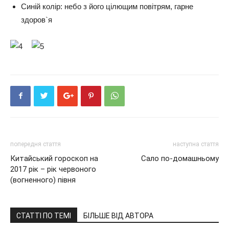
Синій колір: небо з його цілющим повітрям, гарне
здоров`я
попередня стаття
наступна стаття
Китайський гороскоп на
Сало по-домашньому
2017 рік – рік червоного
(вогненного) півня
СТАТТІ ПО ТЕМІ
БІЛЬШЕ ВІД АВТОРА