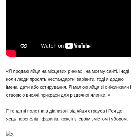
«Я продаю яйця на місцевих ринках і на моєму сайті. Іноді
коли люди просять нестандартні варіанти, тоді я додаю
імена, дати або котирування. Я малюю яйця зі сніжинками і
створюю висячі прикраси для різдвяної ялинки. »
Її тендітні полотна в діапазоні від яйця страуса і Рея до
яєць перепелів і фазанів, кожен зі своїм змістом і убором.