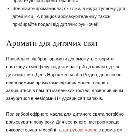
практикуючого ароматерапевта.
Зберігайте аромамасла, як і ліки, в недоступному для
дітей місці. А працює аромакурітельніцу також
прибирайте подалі від дитячих рук і очей.
Аромати для дитячих свят
Правильно підібрані аромати допоможуть створити
святкову атмосферу і підняти настрій дітлахам під час
дитячих свят. День Народження або Різдво, доповнене
невловимими ароматами ефірних масел, надовго
залишиться в пам`яті маленьких гостей, дозволивши їм
зануритися в невідомий і чудовий світ запахів.
При виборі ефірного масла для дитячого свята потрібно
враховувати пору року. Для весняного настрою краще
використовувати хвойні та
цитрусові масла
з ароматом