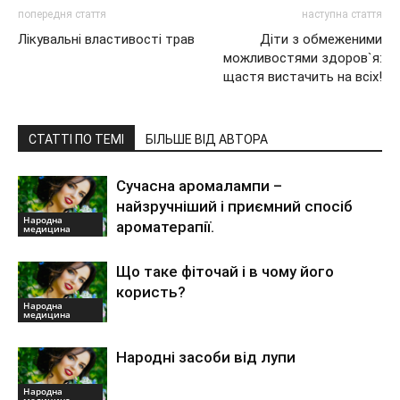
попередня стаття
наступна стаття
Лікувальні властивості трав
Діти з обмеженими
можливостями здоров`я:
щастя вистачить на всіх!
СТАТТІ ПО ТЕМІ
БІЛЬШЕ ВІД АВТОРА
Сучасна аромалампи –
найзручніший і приємний спосіб
Народна
ароматерапії.
медицина
Що таке фіточай і в чому його
користь?
Народна
медицина
Народні засоби від лупи
Народна