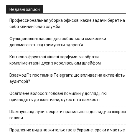
Недавні записи
Профессиональная уборка офисов: какие задачи берет на
себя клининговая служба
Функціональні ласощі для собак: коли смаколики
допомагають підтримувати здоров’я
Квітково-фруктові нішеві парфуми: як обрати
компліментарні духи з королівським шлейфом
Взаємодії з постами в Telegram: що впливає на активність
аудиторії?
Освітлене волосся: головні помилки у догляді, які
призводять до жовтизни, сухості та ламкості
Шампунь від лупи: секрети правильного догляду за шкірою
голови
Продление вида на жительство в Украине: сроки и частые