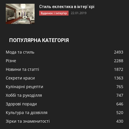
Стиль еклектика в інтер`єрі
22.01.2019
Будинок і інтер'єр
ПОПУЛЯРНА КАТЕГОРІЯ
Мода та стиль
2493
Різне
2288
Новини та статті
1872
Секрети краси
1363
Кулінарні рецепти
765
Хоббі та рукоділля
747
Здорові поради
646
Культура та дозвілля
520
Зірки та знаменитості
430