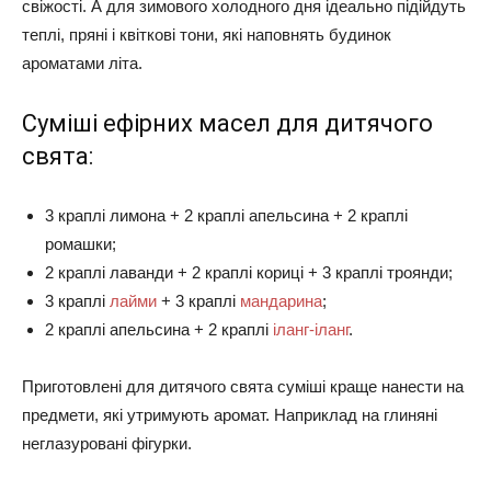
свіжості. А для зимового холодного дня ідеально підійдуть
теплі, пряні і квіткові тони, які наповнять будинок
ароматами літа.
Суміші ефірних масел для дитячого
свята:
3 краплі лимона + 2 краплі апельсина + 2 краплі
ромашки;
2 краплі лаванди + 2 краплі кориці + 3 краплі троянди;
3 краплі
лайми
+ 3 краплі
мандарина
;
2 краплі апельсина + 2 краплі
іланг-іланг
.
Приготовлені для дитячого свята суміші краще нанести на
предмети, які утримують аромат. Наприклад на глиняні
неглазуровані фігурки.