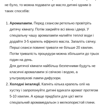
не було, то можна подавати це масло дитині одним із
таких способів:
Аромалампи.
Перед сеансом ретельно провітріть
дитячу кімнату. Потім закрийте всі вікна і двері. У
спеціальну чашу аромалампи налийте теплої води і
додайте 3-5 крапель ефірного масла. Запаліть свічку.
Перші сеанси повинні тривати не більше 20 хвилин.
Потім тривалість процедури можна збільшити до трьох
годин на день.
Для дитячої кімнати найбільш безпечними будуть не
класичні аромалампи зі свічкою і водою, а
ультразвукові лампи-дифузори.
Холодні інгаляції.
Капніть кілька крапель олії на
хустку і запропонуйте дитині вдихати аромат протягом
5-10 хвилин. А краще придбати для цієї мети
спеціальний аромамедальон з мелкопористой глини.