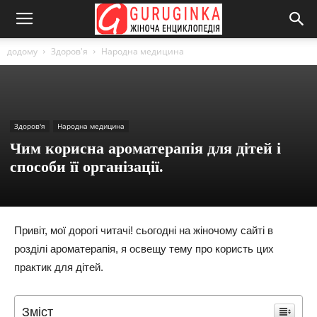
додому
Здоров'я
Народна медицина
Здоров'я
Народна медицина
Чим корисна ароматерапія для дітей і
способи її організації.
Привіт, мої дорогі читачі! сьогодні на жіночому сайті в
розділі ароматерапія, я освещу тему про користь цих
практик для дітей.
Зміст