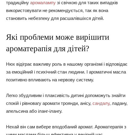
традиційну
аромалампу
зі свічкою для таких випадків
використовувати не рекомендується, так як вона
становить небезпеку для расшалівшіхся дітей.
Які проблеми може вирішити
ароматерапія для дітей?
Нюх відіграє важливу роль в нашому організмі і відповідає
за емоційний і психічний стан людини. І ароматичні масла
позитивно впливають на нервову систему.
Легко збудливим і плаксивість дитині допоможуть знайти
спокій і рівновагу аромати троянди, анісу,
сандалу
, ладану,
апельсина або іланг-ілангу.
Нехай він сам вибере вподобаний аромат. Ароматерапія з
цими маслами більш ефективна у вечірній час.