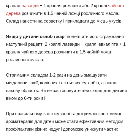
крапля
лаванди
+ 1 крапля ромашки або 2 краплі
чайного
дерева
розчинити в 1,5 чайній ложці рослинного масла.
Склад нанести на серветку і прикладати до місць укусів.
Якщо у дитини озноб і жар
, полегшить його страждання
наступний рецепт: 2 краплі лаванди + краплі евкаліпта + 1
крапля чайного дерева розчинити в 1,5 чайній ложці
рослинного масла.
Отриманим складом 1-2 рази на день змащувати
мигдалини і шиї, колінних і ліктьових суглобів, а також
пахову область. Чи не застосовуйте цей склад для дитини
віком до 6-ти років!
При правильному застосуванні та дотриманні всіх вимог
ароматерапія для дітей може стати ефективним методом
профілактики різних недуг і допоможе уникнути частих