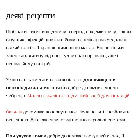
деякі рецепти
Щоб захистити свою дитину в період епідемій грипу і інших
вірусних інфекцій, повісьте йому на шию аромамедальон,
в який капніть 1 краплю лимонного масла. Він не тільки
захистить дитину від простудних захворювань, але і
підніме йому настрій.
Якщо все-таки дитина захворіла, то
для очищення
верхніх дихальних шляхів
добре допоможе масло
чебрецю.
Масло евкаліпта – відмінний засіб для інгаляцій
.
базилік
допоможе повернути нюх після нежиті і позбавить
від кашлю. А також сприяє зміцненню нервової системи.
При укусах комах
добре допоможе наступний склад: 1