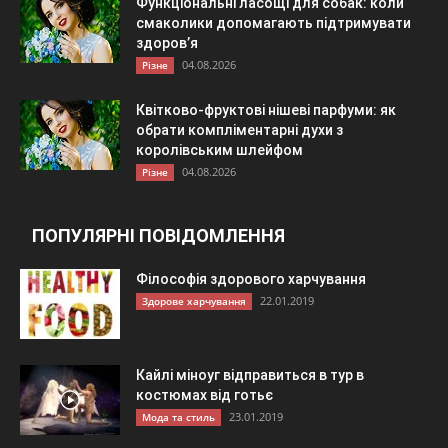
Функціональні ласощі для собак: коли
смаколики допомагають підтримувати
здоров’я
04.08.2026
Різне
Квітково-фруктові нішеві парфуми: як
обрати компліментарні духи з
королівським шлейфом
04.08.2026
Різне
ПОПУЛЯРНІ ПОВІДОМЛЕННЯ
Філософія здорового харчування
22.01.2019
Здорове харчування
Кайлі міноуг відправиться в тур в
костюмах від готьє
23.01.2019
Мода та стиль