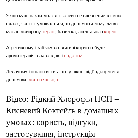
Якщо малюк закомплексований і не впевнений в своїх
силах, часто сумнівається, то допомогти йому зможе
масло майорану,
герані
, базиліка, апельсина і
кориці
.
Агресивному і забіякуваті дитині корисна буде
ароматерапія з лавандою і
ладаном
.
Ледачому і погано встигають у школі підбадьоритися
допоможе
масло ялівцю
.
Відео: Рідкий Хлорофіл НСП –
Кисневий Коктейль в домашніх
умовах: користь, відгуки,
застосування, інструкція