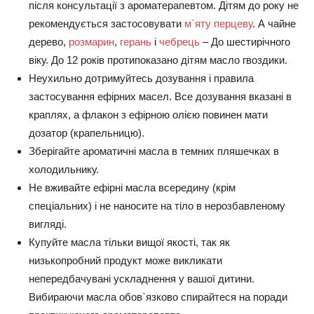
після консультації з ароматерапевтом. Дітям до року не
рекомендується застосовувати
м`яту перцеву
. А чайне
дерево,
розмарин
,
герань
і
чебрець
– До шестирічного
віку. До 12 років протипоказано дітям масло гвоздики.
Неухильно дотримуйтесь дозування і правила
застосування ефірних масел. Все дозування вказані в
краплях, а флакон з ефірною олією повинен мати
дозатор (крапельницю).
Зберігайте ароматичні масла в темних пляшечках в
холодильнику.
Не вживайте ефірні масла всередину (крім
спеціальних) і не наносите на тіло в нерозбавленому
вигляді.
Купуйте масла тільки вищої якості, так як
низькопробний продукт може викликати
непередбачувані ускладнення у вашої дитини.
Вибираючи масла обов`язково спирайтеся на поради