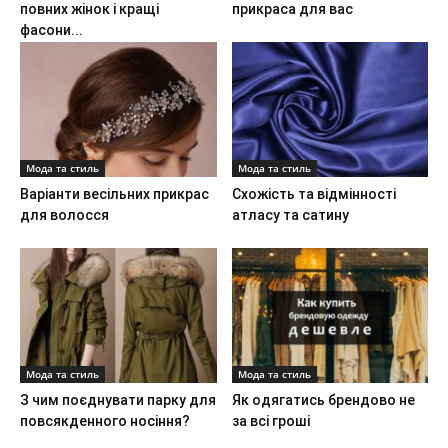
повних жінок і кращі
прикраса для вас
фасони...
Мода та стиль
Мода та стиль
Варіанти весільних прикрас
Схожість та відмінності
для волосся
атласу та сатину
Мода та стиль
Мода та стиль
З чим поєднувати парку для
Як одягатись брендово не
повсякденного носіння?
за всі гроші