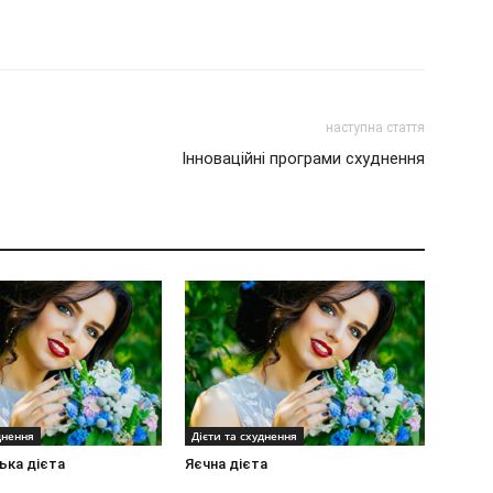
наступна стаття
Інноваційні програми схуднення
днення
Дієти та схуднення
ька дієта
Яєчна дієта