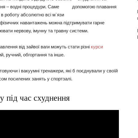
ня – водні процедури. Саме
 в роботу абсолютно всі м`язи
 фізичних навантажень можна підтримувати гарне
нювати нервову, імунну та травну системи.
влення від зайвої ваги можуть стати різні
курси
й, ручний, обгортання та інше.
овуючи і вакуумні тренажери, які б поєднували у своїй
ом посилених занять у спортзалі.
у під час схуднення