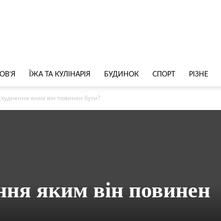
ОВ’Я
ЇЖА ТА КУЛІНАРІЯ
БУДИНОК
СПОРТ
РІЗНЕ
схуднення яким він повинен бути?
ння яким він повинен