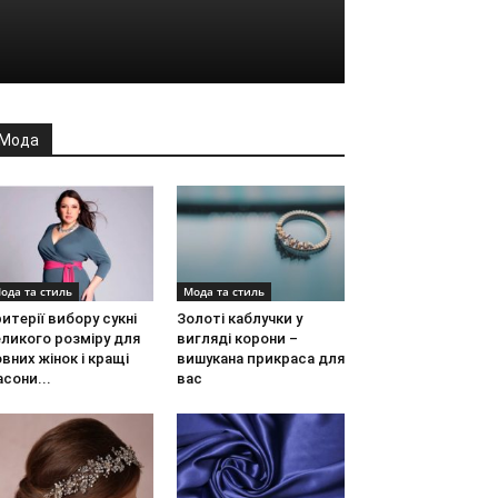
Мода
ода та стиль
Мода та стиль
итерії вибору сукні
Золоті каблучки у
ликого розміру для
вигляді корони –
вних жінок і кращі
вишукана прикраса для
сони...
вас