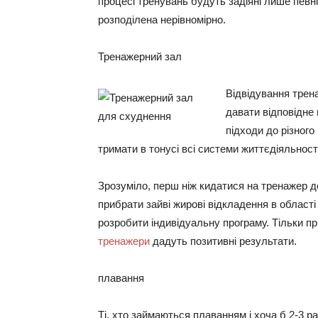
процесі тренувань будуть задіяні лише певні
розподілена нерівномірно.
Тренажерний зал
Відвідування трена
давати відповідне
підходи до різного
тримати в тонусі всі системи життєдіяльності
Зрозуміло, перш ніж кидатися на тренажер д
прибрати зайві жирові відкладення в області 
розробити індивідуальну програму. Тільки пр
тренажери
дадуть позитивні результати.
плавання
Ті, хто займаються плаванням і хоча б 2-3 р