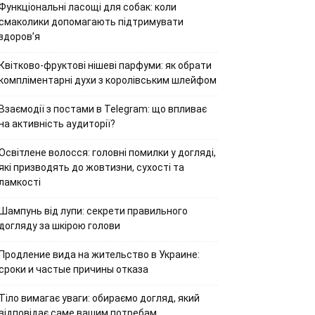
Функціональні ласощі для собак: коли
смаколики допомагають підтримувати
здоров’я
Квітково-фруктові нішеві парфуми: як обрати
компліментарні духи з королівським шлейфом
Взаємодії з постами в Telegram: що впливає
на активність аудиторії?
Освітлене волосся: головні помилки у догляді,
які призводять до жовтизни, сухості та
ламкості
Шампунь від лупи: секрети правильного
догляду за шкірою голови
Продление вида на жительство в Украине:
сроки и частые причины отказа
Тіло вимагає уваги: обираємо догляд, який
відповідає саме вашим потребам