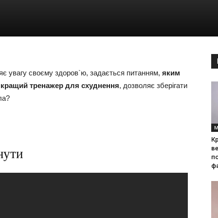
ляє увагу своєму здоров`ю, задається питанням,
яким
 кращий тренажер для схуднення
, дозволяє зберігати
ла?
М
Кр
ве
нути
по
фа