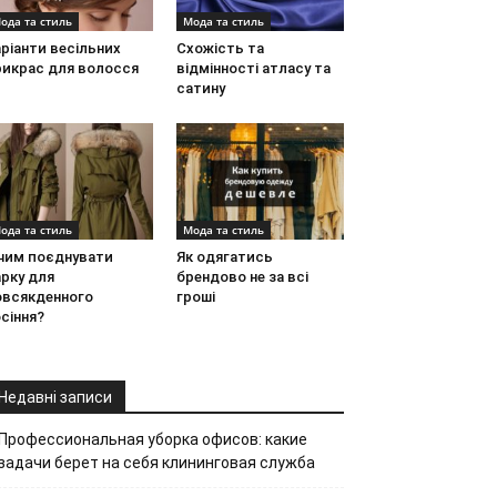
ода та стиль
Мода та стиль
ріанти весільних
Схожість та
рикрас для волосся
відмінності атласу та
сатину
ода та стиль
Мода та стиль
 чим поєднувати
Як одягатись
рку для
брендово не за всі
овсякденного
гроші
сіння?
Недавні записи
Профессиональная уборка офисов: какие
задачи берет на себя клининговая служба