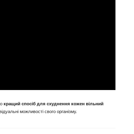
що
кращий спосіб для схуднення кожен вільний
відуальні можливості свого організму.