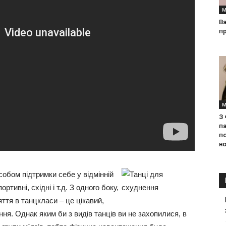
М
Ва
п
М
З
па
п
но
обом підтримки себе у відмінній
ортивні, східні і т.д. З одного боку,
яття в танцкласи – це цікавий,
ня. Однак яким би з видів танців ви не захопилися, в