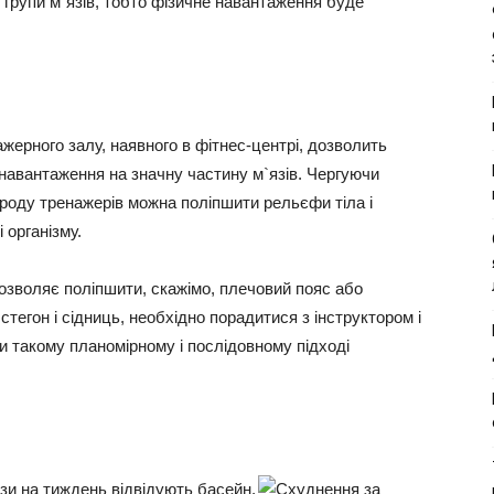
 групи м`язів, тобто фізичне навантаження буде
жерного залу, наявного в фітнес-центрі, дозволить
 навантаження на значну частину м`язів. Чергуючи
 роду тренажерів можна поліпшити рельєфи тіла і
 організму.
озволяє поліпшити, скажімо, плечовий пояс або
стегон і сідниць, необхідно порадитися з інструктором і
и такому планомірному і послідовному підході
ази на тиждень відвідують басейн,