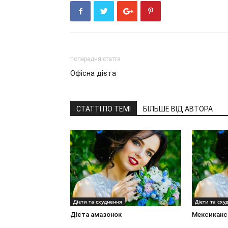
попередня стаття
Офісна дієта
СТАТТІ ПО ТЕМІ
БІЛЬШЕ ВІД АВТОРА
Дієти та схуднення
Дієти та сху
Дієта амазонок
Мексиканс