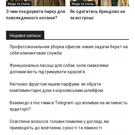
Мода та стиль
Мода та стиль
З чим поєднувати парку для
Як одягатись брендово не
повсякденного носіння?
за всі гроші
Недавні записи
Профессиональная уборка офисов: какие задачи берет на
себя клининговая служба
Функціональні ласощі для собак: коли смаколики
допомагають підтримувати здоров’я
Квітково-фруктові нішеві парфуми: як обрати
компліментарні духи з королівським шлейфом
Взаємодії з постами в Telegram: що впливає на активність
аудиторії?
Освітлене волосся: головні помилки у догляді, які
призводять до жовтизни, сухості та ламкості