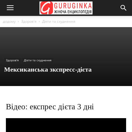
додому
Здоров'я
Дієти та схуднення
Здоров'я
Дієти та схуднення
Мексиканська зкспресс-дієта
Відео: експрес дієта 3 дні