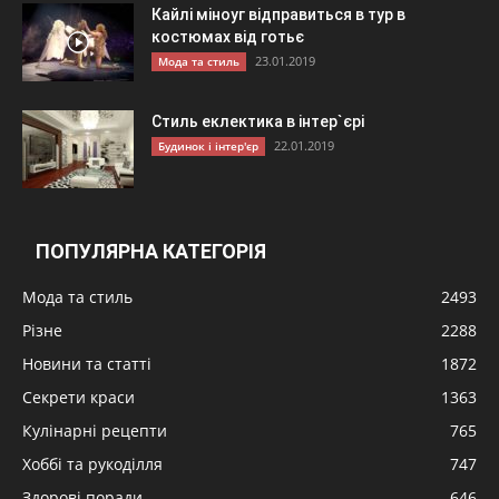
Кайлі міноуг відправиться в тур в
костюмах від готьє
23.01.2019
Мода та стиль
Стиль еклектика в інтер`єрі
22.01.2019
Будинок і інтер'єр
ПОПУЛЯРНА КАТЕГОРІЯ
Мода та стиль
2493
Різне
2288
Новини та статті
1872
Секрети краси
1363
Кулінарні рецепти
765
Хоббі та рукоділля
747
Здорові поради
646