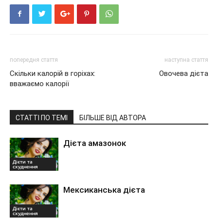
попередня стаття
наступна стаття
Скільки калорій в горіхах:
Овочева дієта
вважаємо калорії
СТАТТІ ПО ТЕМІ
БІЛЬШЕ ВІД АВТОРА
Дієта амазонок
Дієти та
схуднення
Мексиканська дієта
Дієти та
схуднення