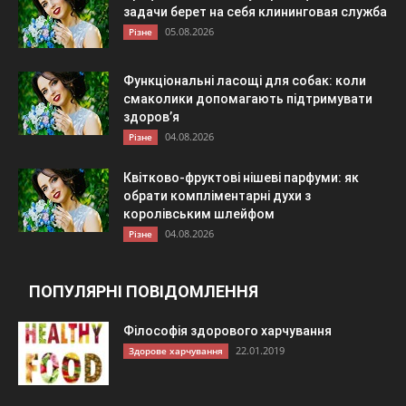
задачи берет на себя клининговая служба
05.08.2026
Різне
Функціональні ласощі для собак: коли
смаколики допомагають підтримувати
здоров’я
04.08.2026
Різне
Квітково-фруктові нішеві парфуми: як
обрати компліментарні духи з
королівським шлейфом
04.08.2026
Різне
ПОПУЛЯРНІ ПОВІДОМЛЕННЯ
Філософія здорового харчування
22.01.2019
Здорове харчування