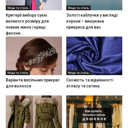
Мода та стиль
Мода та стиль
Критерії вибору сукні
Золоті каблучки у вигляді
великого розміру для
корони – вишукана
повних жінок і кращі
прикраса для вас
фасони...
Мода та стиль
Мода та стиль
Варіанти весільних прикрас
Схожість та відмінності
для волосся
атласу та сатину