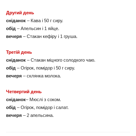
Другий день
сніданок
– Кава і 50 г сиру.
обід
– Апельсин і 1 яйце.
вечеря
– Стакан кефіру і 1 груша.
Третій день
сніданок
– Стакан міцного солодкого чаю.
обід
– Огірок, помідор і 50 г сиру.
вечеря
– склянка молока.
Четвертий день
сніданок
– Мюслі з соком.
обід
– Огірок, помідор і салат.
вечеря
– 2 апельсина.