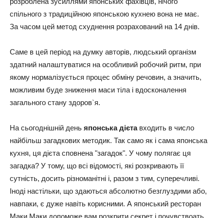
розроблена зусиллями японських фахівців, нічого
спільного з традиційною японською кухнею вона не має.
За часом цей метод схуднення розрахований на 14 днів.
Саме в цей період на думку авторів, людський організм
здатний налаштуватися на особливий робочий ритм, при
якому нормалізується процес обміну речовин, а значить,
можливим буде зниження маси тіла і вдосконалення
загального стану здоров`я.
На сьогоднішній день
японська дієта
входить в число
найбільш загадкових методик. Так само як і сама японська
кухня, ця дієта сповнена "загадок". У чому полягає ця
загадка? У тому, що всі відомості, які розкривають її
сутність, досить різноманітні і, разом з тим, суперечливі.
Іноді настільки, що здаються абсолютно безглуздими або,
навпаки, є дуже навіть корисними. А японський ресторан
Маки Маки допоможе вам розкрити секрет і почувствоать