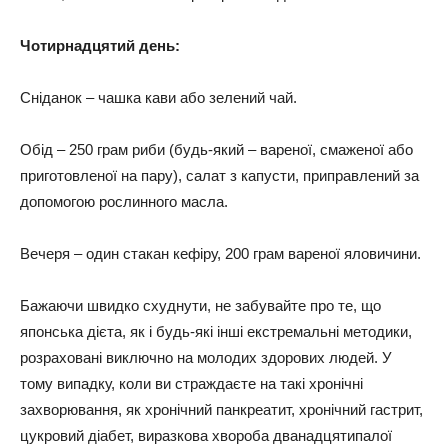
Чотирнадцятий день:
Сніданок – чашка кави або зелений чай.
Обід – 250 грам риби (будь-який – вареної, смаженої або
приготовленої на пару), салат з капусти, приправлений за
допомогою рослинного масла.
Вечеря – один стакан кефіру, 200 грам вареної яловичини.
Бажаючи швидко схуднути, не забувайте про те, що
японська дієта, як і будь-які інші екстремальні методики,
розраховані виключно на молодих здорових людей. У
тому випадку, коли ви страждаєте на такі хронічні
захворювання, як хронічний панкреатит, хронічний гастрит,
цукровий діабет, виразкова хвороба дванадцятипалої