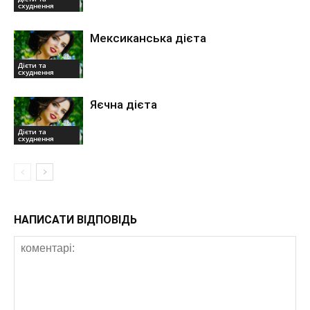
схуднення
Мексиканська дієта
Дієти та
схуднення
Яєчна дієта
Дієти та
схуднення
НАПИСАТИ ВІДПОВІДЬ