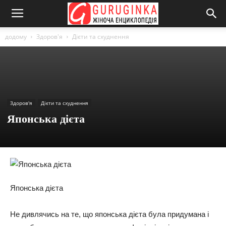
додому
Здоров'я
Дієти та схуднення
Здоров'я
Дієти та схуднення
Японська дієта
Японська дієта
Не дивлячись на те, що японська дієта була придумана і