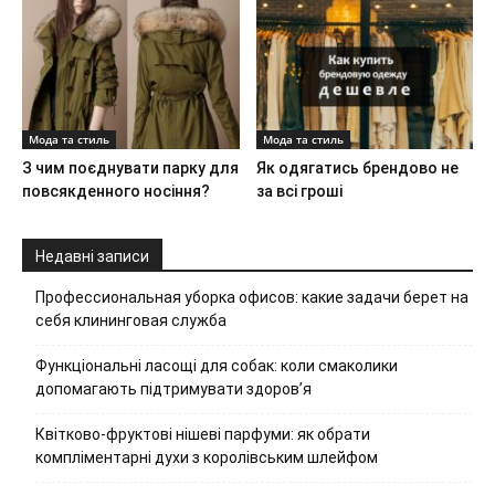
Мода та стиль
Мода та стиль
З чим поєднувати парку для
Як одягатись брендово не
повсякденного носіння?
за всі гроші
Недавні записи
Профессиональная уборка офисов: какие задачи берет на
себя клининговая служба
Функціональні ласощі для собак: коли смаколики
допомагають підтримувати здоров’я
Квітково-фруктові нішеві парфуми: як обрати
компліментарні духи з королівським шлейфом