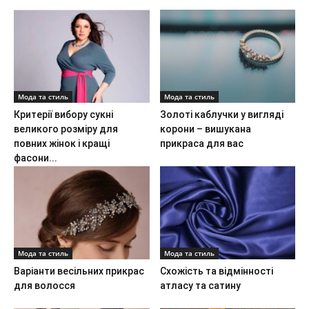
Мода та стиль
Мода та стиль
Критерії вибору сукні
Золоті каблучки у вигляді
великого розміру для
корони – вишукана
повних жінок і кращі
прикраса для вас
фасони...
Мода та стиль
Мода та стиль
Варіанти весільних прикрас
Схожість та відмінності
для волосся
атласу та сатину