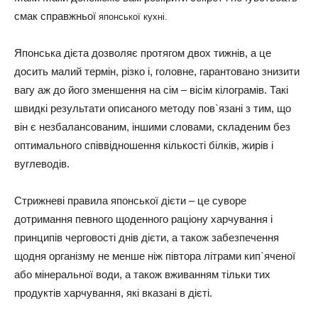
смак справжньої
японської кухні.
Японська дієта дозволяє протягом двох тижнів, а це
досить малий термін, різко і, головне, гарантовано знизити
вагу аж до його зменшення на сім – вісім кілограмів. Такі
швидкі результати описаного методу пов`язані з тим, що
він є незбалансованим, іншими словами, складеним без
оптимального співвідношення кількості білків, жирів і
вуглеводів.
Стрижневі правила японської дієти – це суворе
дотримання певного щоденного раціону харчування і
принципів черговості днів дієти, а також забезпечення
щодня організму не менше ніж півтора літрами кип`яченої
або мінеральної води, а також вживанням тільки тих
продуктів харчування, які вказані в дієті.