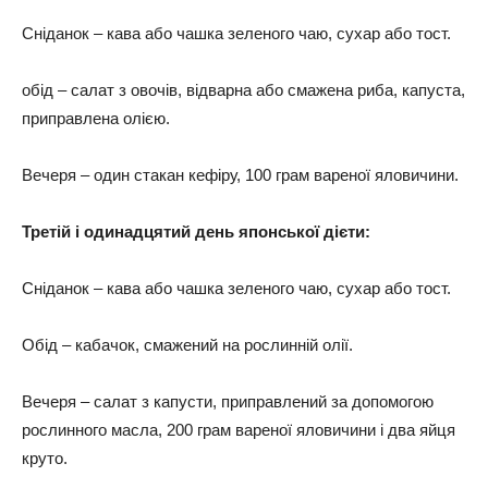
Сніданок – кава або чашка зеленого чаю, сухар або тост.
обід – салат з овочів, відварна або смажена риба, капуста,
приправлена олією.
Вечеря – один стакан кефіру, 100 грам вареної яловичини.
Третій і одинадцятий день японської дієти:
Сніданок – кава або чашка зеленого чаю, сухар або тост.
Обід – кабачок, смажений на рослинній олії.
Вечеря – салат з капусти, приправлений за допомогою
рослинного масла, 200 грам вареної яловичини і два яйця
круто.