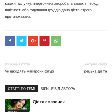
кишки і шлунку, гіпертонічна хвороба, а також в період
вагітності або годування груддю дана дієта строго
протипоказана.
попередня стаття
наступна стаття
Чи шкодять макарони фігурі
Грецька дієта
СТАТТІ ПО ТЕМІ
БІЛЬШЕ ВІД АВТОРА
Дієта амазонок
Дієти та