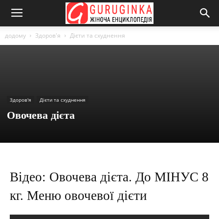
додому
Здоров'я
Дієти та схуднення
Здоров'я
Дієти та схуднення
Овочева дієта
Відео: Овочева дієта. До МІНУС 8
кг. Меню овочевої дієти