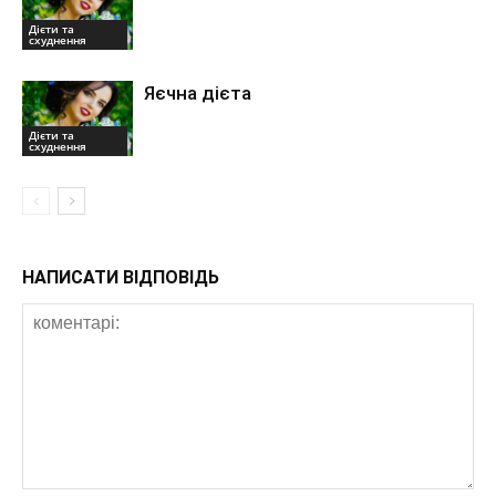
Дієти та
схуднення
Яєчна дієта
Дієти та
схуднення
НАПИСАТИ ВІДПОВІДЬ