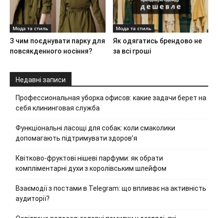
Мода та стиль
Мода та стиль
З чим поєднувати парку для
Як одягатись брендово не
повсякденного носіння?
за всі гроші
Недавні записи
Профессиональная уборка офисов: какие задачи берет на
себя клининговая служба
Функціональні ласощі для собак: коли смаколики
допомагають підтримувати здоров’я
Квітково-фруктові нішеві парфуми: як обрати
компліментарні духи з королівським шлейфом
Взаємодії з постами в Telegram: що впливає на активність
аудиторії?