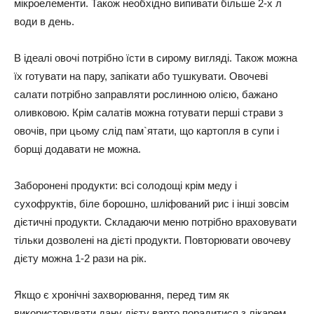
мікроелементи. Також необхідно випивати більше 2-х л
води в день.
В ідеалі овочі потрібно їсти в сирому вигляді. Також можна
їх готувати на пару, запікати або тушкувати. Овочеві
салати потрібно заправляти рослинною олією, бажано
оливковою. Крім салатів можна готувати перші страви з
овочів, при цьому слід пам`ятати, що картопля в супи і
борщі додавати не можна.
Заборонені продукти: всі солодощі крім меду і
сухофруктів, біле борошно, шліфований рис і інші зовсім
дієтичні продукти. Складаючи меню потрібно враховувати
тільки дозволені на дієті продукти. Повторювати овочеву
дієту можна 1-2 рази на рік.
Якщо є хронічні захворювання, перед тим як
використовувати дану дієту варто порадитися з лікарем.