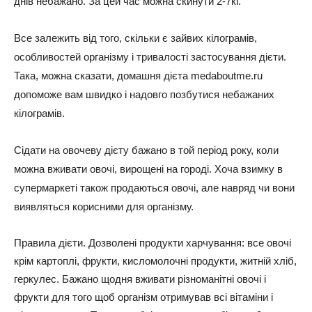
днів небажано. За цей час можна скинути 2-7кг.
Все залежить від того, скільки є зайвих кілограмів,
особливостей організму і тривалості застосування дієти.
Така, можна сказати,
домашня дієта
medaboutme.ru
допоможе вам швидко і надовго позбутися небажаних
кілограмів.
Сідати на овочеву дієту бажано в той період року, коли
можна вживати овочі, вирощені на городі. Хоча взимку в
супермаркеті також продаються овочі, але навряд чи вони
виявляться корисними для організму.
Правила дієти. Дозволені продукти харчування: все овочі
крім картоплі, фрукти, кисломолочні продукти, житній хліб,
геркулес. Бажано щодня вживати різноманітні овочі і
фрукти для того щоб організм отримував всі вітаміни і