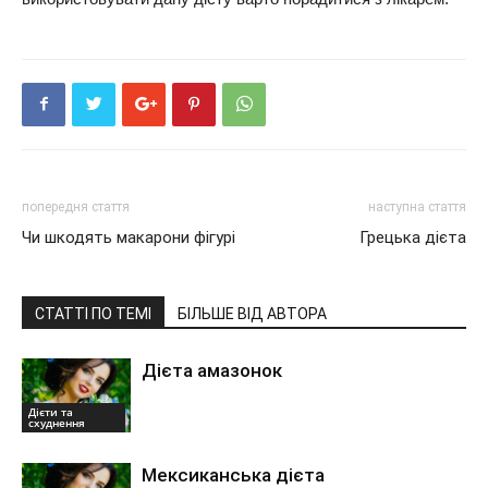
попередня стаття
наступна стаття
Чи шкодять макарони фігурі
Грецька дієта
СТАТТІ ПО ТЕМІ
БІЛЬШЕ ВІД АВТОРА
Дієта амазонок
Дієти та
схуднення
Мексиканська дієта