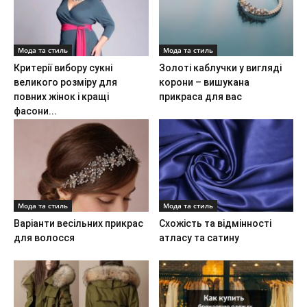
Мода та стиль
Мода та стиль
Критерії вибору сукні
Золоті каблучки у вигляді
великого розміру для
корони – вишукана
повних жінок і кращі
прикраса для вас
фасони...
Мода та стиль
Мода та стиль
Варіанти весільних прикрас
Схожість та відмінності
для волосся
атласу та сатину