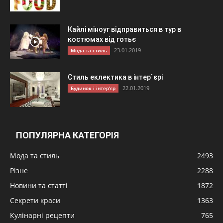
Кайлі міноуг відправиться в тур в
костюмах від готьє
23.01.2019
Мода та стиль
Стиль еклектика в інтер`єрі
22.01.2019
Будинок і інтер'єр
ПОПУЛЯРНА КАТЕГОРІЯ
Мода та стиль
2493
Різне
2288
Новини та статті
1872
Секрети краси
1363
Кулінарні рецепти
765