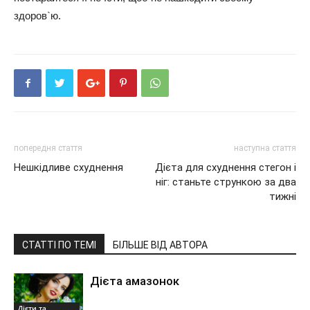
здоров`ю.
попередня стаття
наступна стаття
Нешкідливе схуднення
Дієта для схуднення стегон і
ніг: станьте стрункою за два
тижні
СТАТТІ ПО ТЕМІ
БІЛЬШЕ ВІД АВТОРА
Дієта амазонок
Дієти та