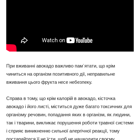
При вживанні авокадо важливо пам`ятати, що крім
чиниться на організм позитивного дії, неправильне
вживання цього фрукта несе небезпеку.
Справа в тому, що крім калорій в авокадо, кісточка
авокадо і його листі, міститься дуже багато токсичних для
організму речовин, попадання яких в організм, як людини,
так і тварини, викликає порушення роботи травної системи
і сприяє виникненню сильної алергічної реакції, тому
постарайтеся її не їсти, щоб не нашкодити своєму