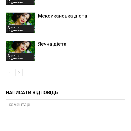
схуднення
Мексиканська дієта
Дієти та
схуднення
Яєчна дієта
Дієти та
схуднення
НАПИСАТИ ВІДПОВІДЬ