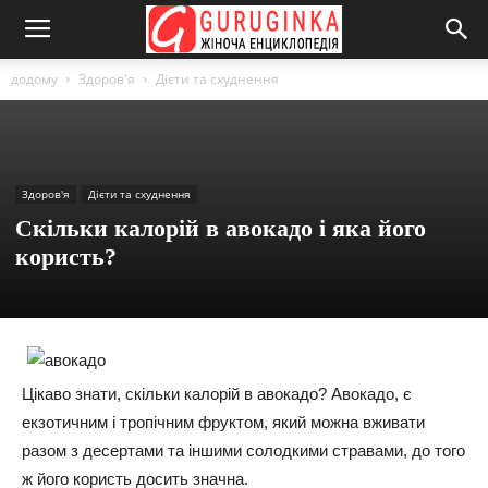
додому
Здоров'я
Дієти та схуднення
Здоров'я
Дієти та схуднення
Скільки калорій в авокадо і яка його
користь?
Цікаво знати, скільки калорій в авокадо? Авокадо, є
екзотичним і тропічним фруктом, який можна вживати
разом з десертами та іншими солодкими стравами, до того
ж його користь досить значна.