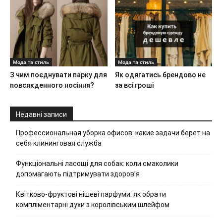
Мода та стиль
Мода та стиль
З чим поєднувати парку для
Як одягатись брендово не
повсякденного носіння?
за всі гроші
Недавні записи
Профессиональная уборка офисов: какие задачи берет на
себя клининговая служба
Функціональні ласощі для собак: коли смаколики
допомагають підтримувати здоров’я
Квітково-фруктові нішеві парфуми: як обрати
компліментарні духи з королівським шлейфом