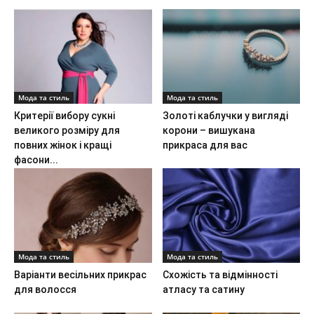
Мода та стиль
Мода та стиль
Критерії вибору сукні
Золоті каблучки у вигляді
великого розміру для
корони – вишукана
повних жінок і кращі
прикраса для вас
фасони...
Мода та стиль
Мода та стиль
Варіанти весільних прикрас
Схожість та відмінності
для волосся
атласу та сатину