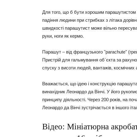
Для того, що б бути хорошим парашутистом 
падіння людини при стрибках з літака дорівн
швидкості парашутист може вільно пересуват
руки, ноги як кермо.
Парашут – від французького "parachute" (грець
Пристрій для гальмування об`єкта за рахун
спуску з висоти людей, вантажів, космічних а
Вважається, що ідею і конструкцію парашут
винахідник Леонардо да Вінчі. У його рукопи
принципу діяльності. Через 200 років, на по
Леонардо да Вінчі зустрічається в іншого іта
Відео: Мініатюрна акроба