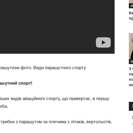
М
Ва
п
М
З
па
п
ашутний спорт!
но
іших видів авіаційного спорту, що привертає, в першу
еба.
трибки з парашутом за плечима з літаків, вертольотів,