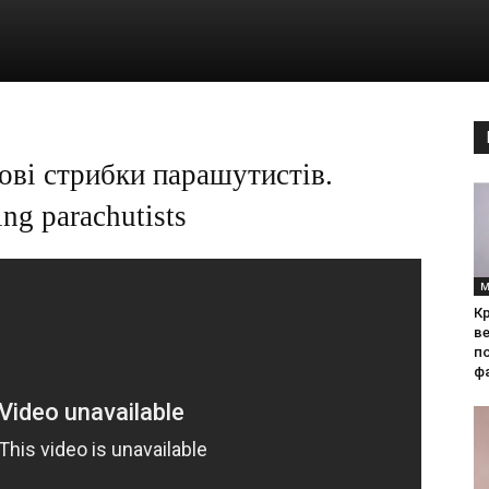
ові стрибки парашутистів.
ng parachutists
М
Кр
ве
по
фа