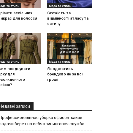
ода та стиль
Мода та стиль
ріанти весільних
Схожість та
рикрас для волосся
відмінності атласу та
сатину
ода та стиль
Мода та стиль
 чим поєднувати
Як одягатись
рку для
брендово не за всі
овсякденного
гроші
сіння?
Недавні записи
Профессиональная уборка офисов: какие
задачи берет на себя клининговая служба