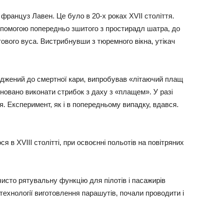
ранцуз Лавен. Це було в 20-х роках XVII століття.
допомогою попередньо зшитого з простирадл шатра, до
итового вуса. Вистрибнувши з тюремного вікна, утікач
уджений до смертної кари, випробував «літаючий плащ
новано виконати стрибок з даху з «плащем». У разі
 Експеримент, як і в попередньому випадку, вдався.
 в XVIII столітті, при освоєнні польотів на повітряних
исто рятувальну функцію для пілотів і пасажирів
і технології виготовлення парашутів, почали проводити і