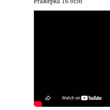
етажерка 16 осіб