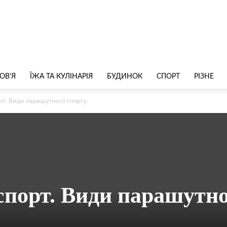
ОВ’Я
ЇЖА ТА КУЛІНАРІЯ
БУДИНОК
СПОРТ
РІЗНЕ
т. Види парашутного спорту.
порт. Види парашутн