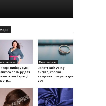
Мода
ода та стиль
Мода та стиль
итерії вибору сукні
Золоті каблучки у
ликого розміру для
вигляді корони –
вних жінок і кращі
вишукана прикраса для
сони...
вас