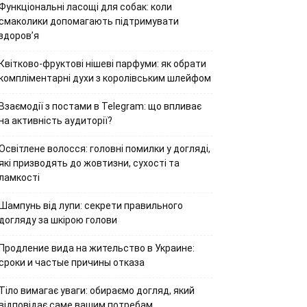
Функціональні ласощі для собак: коли
смаколики допомагають підтримувати
здоров’я
Квітково-фруктові нішеві парфуми: як обрати
компліментарні духи з королівським шлейфом
Взаємодії з постами в Telegram: що впливає
на активність аудиторії?
Освітлене волосся: головні помилки у догляді,
які призводять до жовтизни, сухості та
ламкості
Шампунь від лупи: секрети правильного
догляду за шкірою голови
Продление вида на жительство в Украине:
сроки и частые причины отказа
Тіло вимагає уваги: обираємо догляд, який
відповідає саме вашим потребам