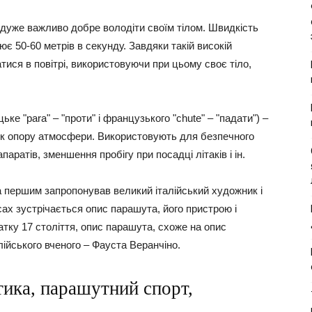
дуже важливо добре володіти своїм тілом. Швидкість
ює 50-60 метрів в секунду. Завдяки такій високій
ися в повітрі, використовуючи при цьому своє тіло,
ке "para" – "проти" і французького "chute" – "падати") –
ок опору атмосфери. Використовують для безпечного
паратів, зменшення пробігу при посадці літаків і ін.
а першим запропонував великий італійський художник і
сах зустрічається опис парашута, його пристрою і
чатку 17 століття, опис парашута, схоже на опис
лійського вченого – Фауста Веранчіно.
тика, парашутний спорт,