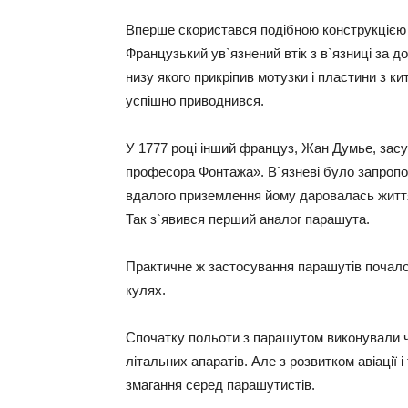
Вперше скористався подібною конструкцією ф
Французький ув`язнений втік з в`язниці за 
низу якого прикріпив мотузки і пластини з к
успішно приводнився.
У 1777 році інший француз, Жан Думье, зас
професора Фонтажа». В`язневі було запропо
вдалого приземлення йому даровалась життя.
Так з`явився перший аналог парашута.
Практичне ж застосування парашутів почалося
кулях.
Спочатку польоти з парашутом виконували ч
літальних апаратів. Але з розвитком авіації 
змагання серед парашутистів.