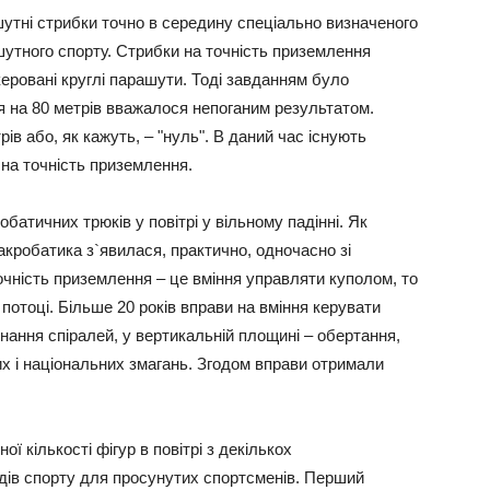
утні стрибки точно в середину спеціально визначеного
ашутного спорту. Стрибки на точність приземлення
 керовані круглі парашути. Тоді завданням було
я на 80 метрів вважалося непоганим результатом.
ів або, як кажуть, – "нуль". В даний час існують
 на точність приземлення.
батичних трюків у повітрі у вільному падінні. Як
акробатика з`явилася, практично, одночасно зі
чність приземлення – це вміння управляти куполом, то
 потоці. Більше 20 років вправи на вміння керувати
онання спіралей, у вертикальній площині – обертання,
х і національних змагань. Згодом вправи отримали
 кількості фігур в повітрі з декількох
дів спорту для просунутих спортсменів. Перший