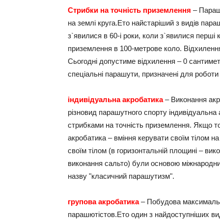
Стрибки на точність приземлення
– Параш
на землі круга.Ето найстаріший з видів пар
з`явилися в 60-і роки, коли з`явилися перші
приземлення в 100-метрове коло. Відхиленн
Сьогодні допустиме відхилення – 0 сантиметр
спеціальні парашути, призначені для роботи
індивідуальна акробатика
– Виконання акро
різновид парашутного спорту індивідуальна 
стрибками на точність приземлення. Якщо то
акробатика – вміння керувати своїм тілом на
своїм тілом (в горизонтальній площині – вик
виконання сальто) були основою міжнародни
назву "класичний парашутизм".
групова акробатика
– Побудова максимальної
парашютістов.Ето один з найдоступніших ви