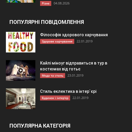
04.08.2026
Різне
ПОПУЛЯРНІ ПОВІДОМЛЕННЯ
Філософія здорового харчування
22.01.2019
Здорове харчування
Кайлі міноуг відправиться в тур в
костюмах від готьє
23.01.2019
Мода та стиль
Стиль еклектика в інтер`єрі
22.01.2019
Будинок і інтер'єр
ПОПУЛЯРНА КАТЕГОРІЯ