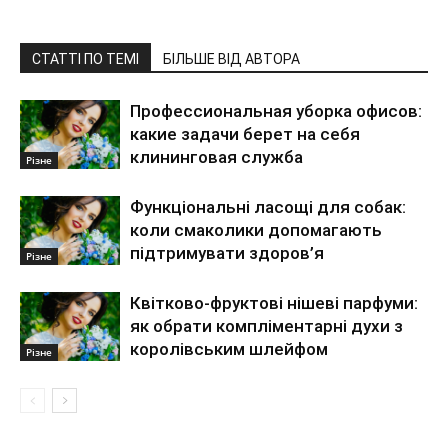
СТАТТІ ПО ТЕМІ
БІЛЬШЕ ВІД АВТОРА
Профессиональная уборка офисов:
какие задачи берет на себя
клининговая служба
Різне
Функціональні ласощі для собак:
коли смаколики допомагають
підтримувати здоров’я
Різне
Квітково-фруктові нішеві парфуми:
як обрати компліментарні духи з
королівським шлейфом
Різне