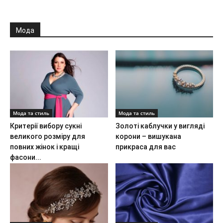
Мода
Мода та стиль
Мода та стиль
Критерії вибору сукні
Золоті каблучки у вигляді
великого розміру для
корони – вишукана
повних жінок і кращі
прикраса для вас
фасони...