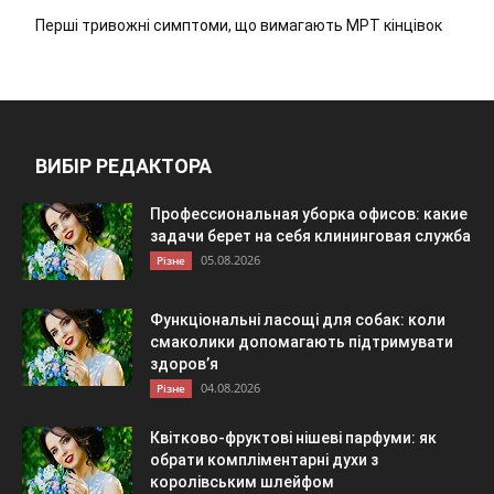
Перші тривожні симптоми, що вимагають МРТ кінцівок
ВИБІР РЕДАКТОРА
Профессиональная уборка офисов: какие
задачи берет на себя клининговая служба
05.08.2026
Різне
Функціональні ласощі для собак: коли
смаколики допомагають підтримувати
здоров’я
04.08.2026
Різне
Квітково-фруктові нішеві парфуми: як
обрати компліментарні духи з
королівським шлейфом