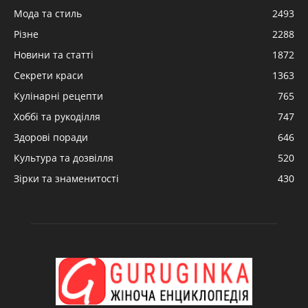
Мода та стиль
2493
Різне
2288
Новини та статті
1872
Секрети краси
1363
Кулінарні рецепти
765
Хоббі та рукоділля
747
Здорові поради
646
Культура та дозвілля
520
Зірки та знаменитості
430