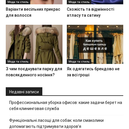
Мода та стиль
Мода та стиль
Варіанти весільних прикрас
Схожість та відмінності
для волосся
атласу та сатину
Мода та стиль
Мода та стиль
З чим поєднувати парку для
Як одягатись брендово не
повсякденного носіння?
за всі гроші
Недавні записи
Профессиональная уборка офисов: какие задачи берет на
себя клининговая служба
Функціональні ласощі для собак: коли смаколики
допомагають підтримувати здоров’я