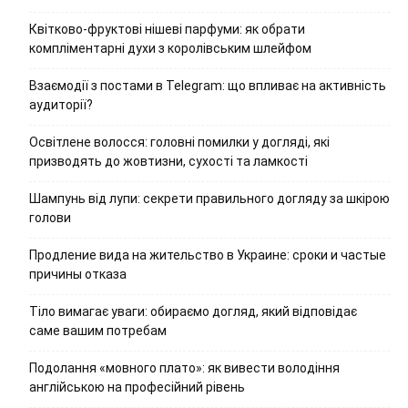
Квітково-фруктові нішеві парфуми: як обрати
компліментарні духи з королівським шлейфом
Взаємодії з постами в Telegram: що впливає на активність
аудиторії?
Освітлене волосся: головні помилки у догляді, які
призводять до жовтизни, сухості та ламкості
Шампунь від лупи: секрети правильного догляду за шкірою
голови
Продление вида на жительство в Украине: сроки и частые
причины отказа
Тіло вимагає уваги: обираємо догляд, який відповідає
саме вашим потребам
Подолання «мовного плато»: як вивести володіння
англійською на професійний рівень