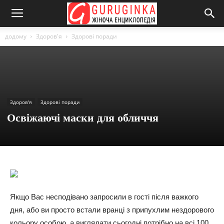
додому
Здоров'я
Здорові поради
Здоров'я
Здорові поради
Освіжаючі маски для обличчя
Якщо Вас несподівано запросили в гості після важкого
дня, або ви просто встали вранці з припухлим нездорового
кольору особою, а виглядати сьогодні потрібно на всі 100,