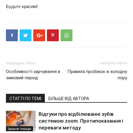
Будьте красиві!
попередня стаття
наступна стаття
Особливості харчування в
Правила пробіжок в холодну
зимовий період
пору
СТАТТІ ПО ТЕМІ
БІЛЬШЕ ВІД АВТОРА
Відгуки про відбілюванні зубів
системою zoom. Протипоказання і
переваги методу
Здорові поради