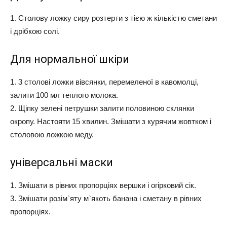
1. Столову ложку сиру розтерти з тією ж кількістю сметани
і дрібкою солі.
Для нормальної шкіри
1. 3 столові ложки вівсянки, перемеленої в кавомолці,
залити 100 мл теплого молока.
2. Щіпку зелені петрушки залити половиною склянки
окропу. Настояти 15 хвилин. Змішати з курячим жовтком і
столовою ложкою меду.
універсальні маски
1. Змішати в рівних пропорціях вершки і огірковий сік.
3. Змішати розім`яту м`якоть банана і сметану в рівних
пропорціях.