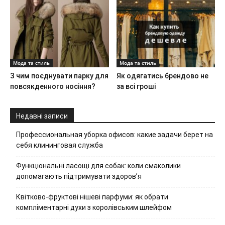
Мода та стиль
Мода та стиль
З чим поєднувати парку для
Як одягатись брендово не
повсякденного носіння?
за всі гроші
Недавні записи
Профессиональная уборка офисов: какие задачи берет на
себя клининговая служба
Функціональні ласощі для собак: коли смаколики
допомагають підтримувати здоров’я
Квітково-фруктові нішеві парфуми: як обрати
компліментарні духи з королівським шлейфом