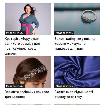
Мода та стиль
Мода та стиль
Критерії вибору сукні
Золоті каблучки у вигляді
великого розміру для
корони – вишукана
повних жінок і кращі
прикраса для вас
фасони...
Мода та стиль
Мода та стиль
Варіанти весільних прикрас
Схожість та відмінності
для волосся
атласу та сатину