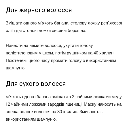
Для жирного волосся
Змішати одного м`якоть банана, столову ложку реп`яхової
олії і дві столові ложки овсянні борошна.
Нанести на немите волосся, укутати голову
поліетиленовим мішком, потім рушником на 40 хвилин.
Поістеченіі цього часу промити голову з використанням
шампуню.
Для сухого волосся
м`якоть одного банана змішати з 2 чайними ложками меду
і 2 чайними ложками зародків пшениці. Маску наносять на
злегка вологе волосся на 30 хвилин. Змивають з
використанням шампуню.