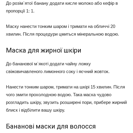
До розім`ятої банану додати кисле молоко або кефір в
пропорції 1: 1.
Маску нанести тонким шаром і тримати на обличчі 20
хвилин. Після процедури цмиться мінеральною водою.
Маска для жирної шкіри
До бананової м`якоті додати чайну ложку
свіжовичавленого лимонного соку і яєчний жовток.
Нанести тонким шаром, тримати на шкірі 15 хвилин. Після
чого змити прохолодною водою. Така маска чудово
розгладить шкіру, звузить розширені пори, прибере жирний
блиск і відбілити вашу шкіру.
Бананові маски для волосся