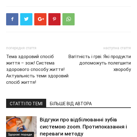
попередня стаття
наступна стаття
Тема здоровий спосіб
Вагітність і грві. Які продукти
життя – зож! Система
допоможуть полегшити
здорового способу життя!
хворобу
Актуальність теми здоровий
спосіб життя!
СТАТТІ ПО ТЕМІ
БІЛЬШЕ ВІД АВТОРА
Відгуки про відбілюванні зубів
системою zoom. Протипоказання і
переваги методу
Здорові поради