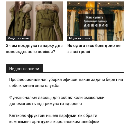
Мода та стиль
Мода та стиль
З чим поєднувати парку для
Як одягатись брендово не
повсякденного носіння?
за всі гроші
Недавні записи
Профессиональная уборка офисов: какие задачи берет на
себя клининговая служба
Функціональні ласощі для собак: коли смаколики
допомагають підтримувати здоров’я
Квітково-фруктові нішеві парфуми: як обрати
компліментарні духи з королівським шлейфом