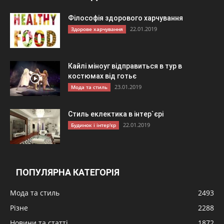
Філософія здорового харчування
22.01.2019
Здорове харчування
Кайлі міноуг відправиться в тур в
костюмах від готьє
23.01.2019
Мода та стиль
Стиль еклектика в інтер`єрі
22.01.2019
Будинок і інтер'єр
ПОПУЛЯРНА КАТЕГОРІЯ
Мода та стиль
2493
Різне
2288
Новини та статті
1872