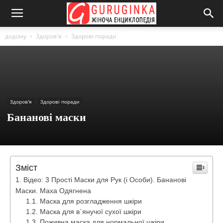
додому
Здоров'я
Здорові поради
Здоров'я
Здорові поради
Бананові маски
Зміст
Відео: 3 Прості Маски для Рук (і Особи). Бананові
Маски. Маха Одягнена
Маска для розгладження шкіри
Маска для в`янучої сухої шкіри
Поживна маска для нормальної шкіри