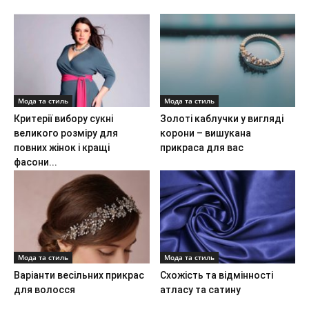
Мода та стиль
Мода та стиль
Критерії вибору сукні
Золоті каблучки у вигляді
великого розміру для
корони – вишукана
повних жінок і кращі
прикраса для вас
фасони...
Мода та стиль
Мода та стиль
Варіанти весільних прикрас
Схожість та відмінності
для волосся
атласу та сатину