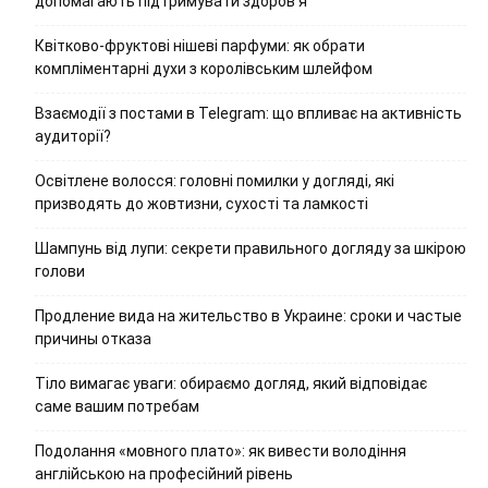
допомагають підтримувати здоров’я
Квітково-фруктові нішеві парфуми: як обрати
компліментарні духи з королівським шлейфом
Взаємодії з постами в Telegram: що впливає на активність
аудиторії?
Освітлене волосся: головні помилки у догляді, які
призводять до жовтизни, сухості та ламкості
Шампунь від лупи: секрети правильного догляду за шкірою
голови
Продление вида на жительство в Украине: сроки и частые
причины отказа
Тіло вимагає уваги: обираємо догляд, який відповідає
саме вашим потребам
Подолання «мовного плато»: як вивести володіння
англійською на професійний рівень