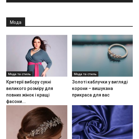
Мода
Мода та стиль
Мода та стиль
Критерії вибору сукні
Золоті каблучки у вигляді
великого розміру для
корони – вишукана
повних жінок і кращі
прикраса для вас
фасони...