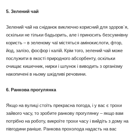
5. Зелений чай
Зелений чай на сніданок виключно корисний для здоров`я,
оскільки не тільки бадьорить, але і приносить безсумнівну
користь – в зеленому чаї містяться амінокислоти, фтор,
йод, залізо, фосфор і калій. Крім того, зелений чай може
послужити в якості природного абсорбенту, оскільки
очищає кишечник, нирки і шлунок і виводить з організму
накопичені в ньому шкідливі речовини.
6. Ранкова прогулянка
Якщо на вулиці стоїть прекрасна погода, і у вас є трохи
зайвого часу, то зробите ранкову прогулянку – якщо вам
потрібно на роботу, викроїте трохи часу і вийдіть з дому на
півгодини раніше. Ранкова прохолода надасть на вас