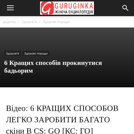
додому
Здоров'я
Здорові поради
Здоров'я
Здорові поради
6 Кращих способів прокинутися
бадьорим
Відео: 6 КРАЩИХ СПОСОБОВ
ЛЕГКО ЗАРОБИТИ БАГАТО
скіни В CS: GO [КС: ГО]