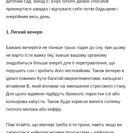
дитячий сад. Вихід є: існує безліч дієвих способів
прокинутися швидко і відчувати себе потім бадьорим і
енергійним весь день.
1. Легкий вечеря
Бажано вечеряти не пізніше трьох годин до сну, при цьому
не варто їсти важку їжу, інакше вашому організму
знадобиться більше енергії для її перетравлення, що
порушить сон і зробить його неспокійним. Також вечерю в
ідеалі повинен бути багатий мікроелементами, кальцієм і
вітаміном В, який впливає на зменшення стресового стану.
Для цього відмінно підійдуть брокколі, паростки сої або
кольорова капуста. Також буде корисно випити склянку
теплого молока або кефіру.
Пам`ятайте, що ввечері треба їсти трохи, навіть якщо ви
харчуєтеся найкориснішими продуктами – найкраще