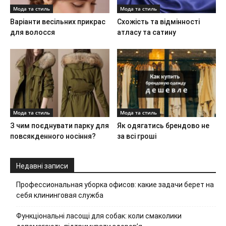
Мода та стиль
Мода та стиль
Варіанти весільних прикрас
Схожість та відмінності
для волосся
атласу та сатину
Мода та стиль
Мода та стиль
З чим поєднувати парку для
Як одягатись брендово не
повсякденного носіння?
за всі гроші
Недавні записи
Профессиональная уборка офисов: какие задачи берет на
себя клининговая служба
Функціональні ласощі для собак: коли смаколики