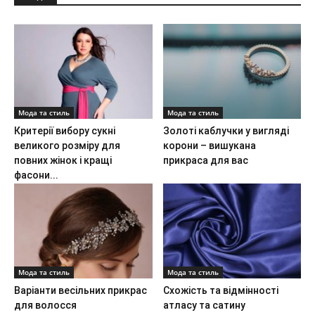
Мода та стиль
Мода та стиль
Критерії вибору сукні
Золоті каблучки у вигляді
великого розміру для
корони – вишукана
повних жінок і кращі
прикраса для вас
фасони...
Мода та стиль
Мода та стиль
Варіанти весільних прикрас
Схожість та відмінності
для волосся
атласу та сатину