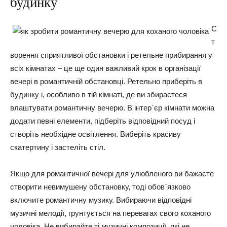
будинку
С
т
ворення сприятливої обстановки і ретельне прибирання у
всіх кімнатах – це ще один важливий крок в організації
вечері в романтичній обстановці. Ретельно приберіть в
будинку і, особливо в тій кімнаті, де ви збираєтеся
влаштувати романтичну вечерю. В інтер`єр кімнати можна
додати певні елементи, підберіть відповідний посуд і
створіть необхідне освітлення. Виберіть красиву
скатертину і застеліть стіл.
Якщо для романтичної вечері для улюбленого ви бажаєте
створити невимушену обстановку, тоді обов`язково
включите романтичну музику. Вибираючи відповідні
музичні мелодії, грунтується на перевагах свого коханого
чоловіка. Не вибирайте ті музичні композиції, які не