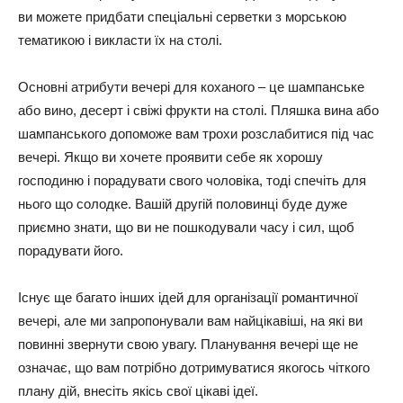
ви можете придбати спеціальні серветки з морською
тематикою і викласти їх на столі.
Основні атрибути вечері для коханого – це шампанське
або вино, десерт і свіжі фрукти на столі. Пляшка вина або
шампанського допоможе вам трохи розслабитися під час
вечері. Якщо ви хочете проявити себе як хорошу
господиню і порадувати свого чоловіка, тоді спечіть для
нього що солодке. Вашій другій половинці буде дуже
приємно знати, що ви не пошкодували часу і сил, щоб
порадувати його.
Існує ще багато інших ідей для організації романтичної
вечері, але ми запропонували вам найцікавіші, на які ви
повинні звернути свою увагу. Планування вечері ще не
означає, що вам потрібно дотримуватися якогось чіткого
плану дій, внесіть якісь свої цікаві ідеї.