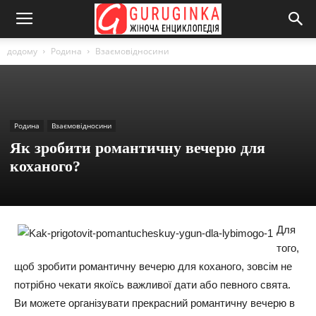
додому
Родина
Взаємовідносини
Родина
Взаємовідносини
Як зробити романтичну вечерю для
коханого?
Для
того,
щоб зробити романтичну вечерю для коханого, зовсім не
потрібно чекати якоїсь важливої дати або певного свята.
Ви можете організувати прекрасний романтичну вечерю в