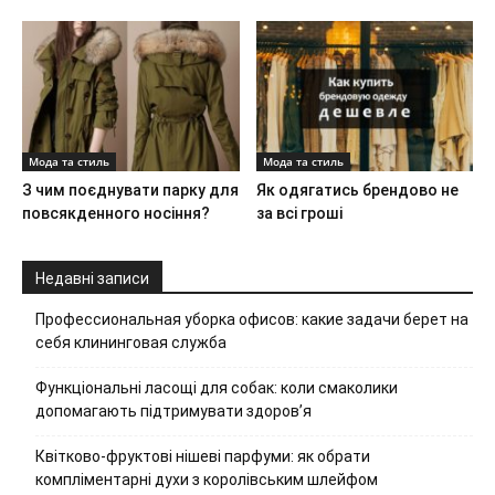
Мода та стиль
Мода та стиль
З чим поєднувати парку для
Як одягатись брендово не
повсякденного носіння?
за всі гроші
Недавні записи
Профессиональная уборка офисов: какие задачи берет на
себя клининговая служба
Функціональні ласощі для собак: коли смаколики
допомагають підтримувати здоров’я
Квітково-фруктові нішеві парфуми: як обрати
компліментарні духи з королівським шлейфом