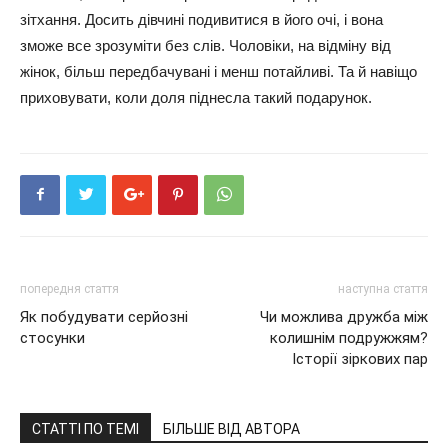
зітхання. Досить дівчині подивитися в його очі, і вона
зможе все зрозуміти без слів. Чоловіки, на відміну від
жінок, більш передбачувані і менш потайливі. Та й навіщо
приховувати, коли доля піднесла такий подарунок.
попередня стаття
наступна стаття
Як побудувати серйозні
Чи можлива дружба між
стосунки
колишнім подружжям?
Історії зіркових пар
СТАТТІ ПО ТЕМІ
БІЛЬШЕ ВІД АВТОРА