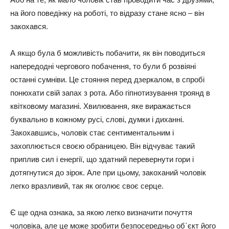
на його поведінку на роботі, то відразу стане ясно – він
закохався.
А якщо була б можливість побачити, як він поводиться
напередодні чергового побачення, то були б розвіяні
останні сумніви. Це стояння перед дзеркалом, в спробі
понюхати свій запах з рота. Або гіпнотизування троянд в
квітковому магазині. Хвилювання, яке виражається
буквально в кожному русі, слові, думки і диханні.
Закохавшись, чоловік стає сентиментальним і
захоплюється своєю обраницею. Він відчуває такий
приплив сил і енергії, що здатний перевернути гори і
дотягнутися до зірок. Але при цьому, закоханий чоловік
легко вразливий, так як оголює своє серце.
Є ще одна ознака, за якою легко визначити почуття
чоловіка, але це може зробити безпосередньо об`єкт його