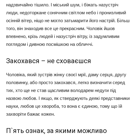
надзвичайно тішило. І міський шум, і біжать назустріч
люди, недоторкане сонячним світлом небо і пронизливий
осінній вітер, ніщо не могло затьмарити його настрій. Більш
того, він знаходив все це прекрасним. Чоловік йшов
впевнено, крізь людей і назустріч вітру, із задумливим
поглядом і дивною посмішкою на обличчі.
Закохався – не сховаєшся
Чоловіка, який зустрів жінку своєї мрії, даму серця, другу
половинку, або просто закохався, легко визначити серед
тих, хто ще не став щасливим володарем недуги під
назвою любов. І якщо, як стверджують деякі представники
науки, любов це хвороба, то вона є єдиною, тому що їй
захворіти бажає кожен.
П`ять ознак, за якими можливо