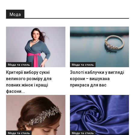
Мода
Мода та стиль
Мода та стиль
Критерії вибору сукні
Золоті каблучки у вигляді
великого розміру для
корони – вишукана
повних жінок і кращі
прикраса для вас
фасони...
Мода та стиль
Мода та стиль