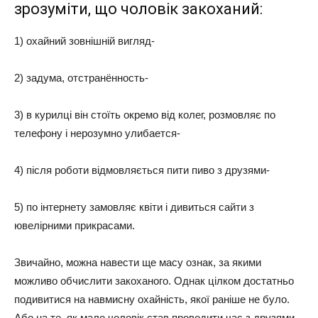
зрозуміти, що чоловік закоханий:
1) охайний зовнішній вигляд-
2) задума, отстранённость-
3) в курилці він стоїть окремо від колег, розмовляє по
телефону і нерозумно улибается-
4) після роботи відмовляється пити пиво з друзями-
5) по інтернету замовляє квіти і дивиться сайти з
ювелірними прикрасами.
Звичайно, можна навести ще масу ознак, за якими
можливо обчислити закоханого. Однак цілком достатньо
подивитися на навмисну охайність, якої раніше не було.
Або на те, як мало чоловік став проводити час з друзями,