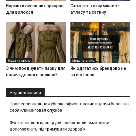
Варіанти весільних прикрас
Схожість та відмінності
для волосся
атласу та сатину
Мода та стиль
Мода та стиль
З чим поєднувати парку для
Як одягатись брендово не
повсякденного носіння?
за всі гроші
Недавні записи
Профессиональная уборка офисов: какие задачи берет на
себя клининговая служба
Функціональні ласощі для собак: коли смаколики
допомагають підтримувати здоров’я