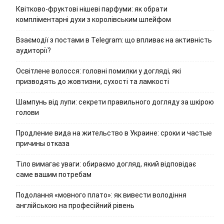
Квітково-фруктові нішеві парфуми: як обрати
компліментарні духи з королівським шлейфом
Взаємодії з постами в Telegram: що впливає на активність
аудиторії?
Освітлене волосся: головні помилки у догляді, які
призводять до жовтизни, сухості та ламкості
Шампунь від лупи: секрети правильного догляду за шкірою
голови
Продление вида на жительство в Украине: сроки и частые
причины отказа
Тіло вимагає уваги: обираємо догляд, який відповідає
саме вашим потребам
Подолання «мовного плато»: як вивести володіння
англійською на професійний рівень