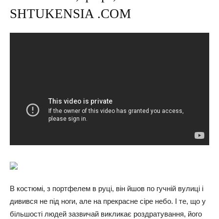
SHTUKENSIA .COM
В костюмі, з портфелем в руці, він йшов по гучній вулиці і
дивився не під ноги, але на прекрасне сіре небо. І те, що у
більшості людей зазвичай викликає роздратування, його