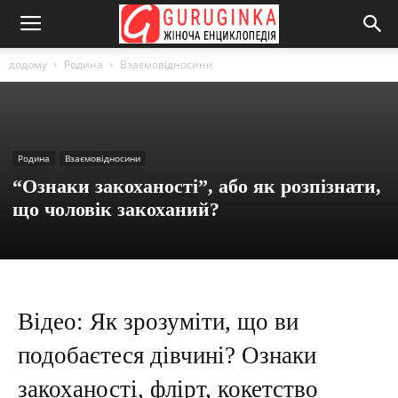
додому
Родина
Взаємовідносини
Родина
Взаємовідносини
“Ознаки закоханості”, або як розпізнати,
що чоловік закоханий?
Відео: Як зрозуміти, що ви
подобаєтеся дівчині? Ознаки
закоханості, флірт, кокетство