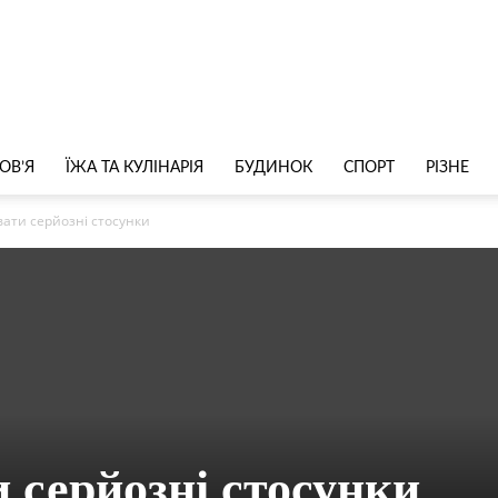
ОВ’Я
ЇЖА ТА КУЛІНАРІЯ
БУДИНОК
СПОРТ
РІЗНЕ
вати серйозні стосунки
 серйозні стосунки