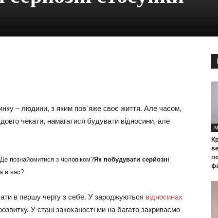
инку – людини, з яким пов`яже своє життя. Але часом,
довго чекати, намагатися будувати відносини, але
М
Кр
ве
по
 Де познайомитися з чоловіком?
Як побудувати серйозні
фа
а в вас?
чати в першу чергу з себе. У зароджуються
відносинах
звитку. У стані закоханості ми на багато закриваємо