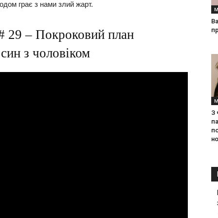
годом грає з нами злий жарт.
М
Ва
п
 # 29 – Покроковий план
син з чоловіком
М
З
па
п
но