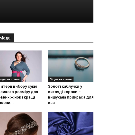
Мода
ода та стиль
Мода та стиль
итерії вибору сукні
Золоті каблучки у
ликого розміру для
вигляді корони –
вних жінок і кращі
вишукана прикраса для
сони...
вас