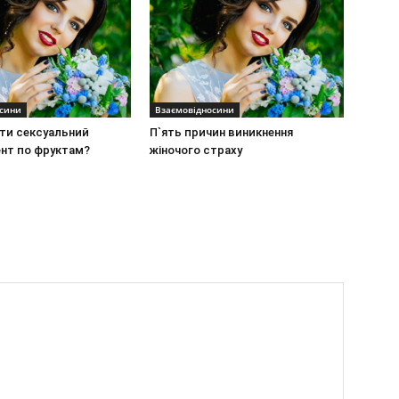
осини
Взаємовідносини
ити сексуальний
П`ять причин виникнення
нт по фруктам?
жіночого страху