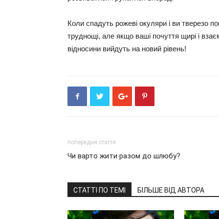
Коли спадуть рожеві окуляри і ви тверезо по
труднощі, але якщо ваші почуття щирі і взає
відносини вийдуть на новий рівень!
попередня стаття
Чи варто жити разом до шлюбу?
СТАТТІ ПО ТЕМІ
БІЛЬШЕ ВІД АВТОРА