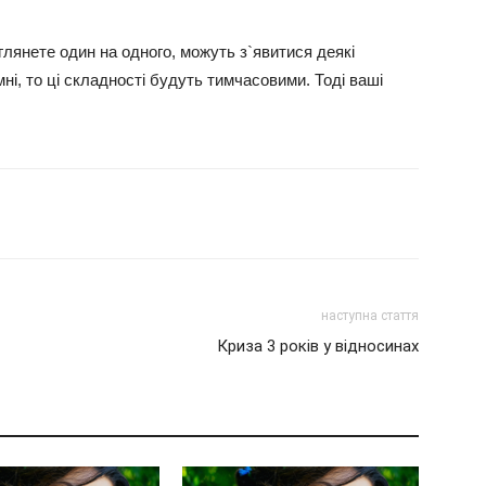
глянете один на одного, можуть з`явитися деякі
мні, то ці складності будуть тимчасовими. Тоді ваші
наступна стаття
Криза 3 років у відносинах