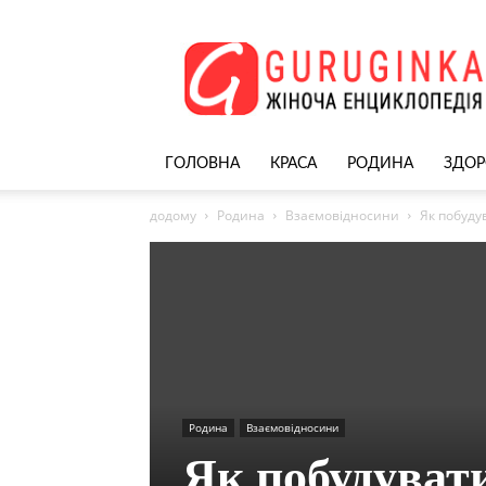
Жіночий
сайт
–
nekrasivyh.net
ГОЛОВНА
КРАСА
РОДИНА
ЗДОР
додому
Родина
Взаємовідносини
Як побуду
Родина
Взаємовідносини
Як побудувати