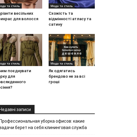
ода та стиль
Мода та стиль
ріанти весільних
Схожість та
рикрас для волосся
відмінності атласу та
сатину
ода та стиль
Мода та стиль
 чим поєднувати
Як одягатись
рку для
брендово не за всі
овсякденного
гроші
сіння?
Недавні записи
Профессиональная уборка офисов: какие
задачи берет на себя клининговая служба