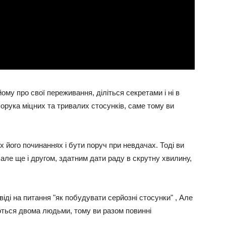
ому про свої переживання, діліться секретами і ні в
порука міцних та тривалих стосунків, саме тому ви
іх його починаннях і бути поруч при невдачах. Тоді ви
 але ще і другом, здатним дати раду в скрутну хвилину,
іді на питання "як побудувати серйозні стосунки" , Але
ться двома людьми, тому ви разом повинні