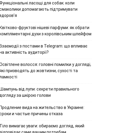
Функціональні ласощі для собак: коли
смаколики допомагають підтримувати
здоров’я
Квітково-фруктові нішеві парфуми: як обрати
компліментарні духи з королівським шлейфом
Взаємодії з постами в Telegram: що впливає
на активність аудиторії?
Освітлене волосся: головні помилки у догляді,
які призводять до жовтизни, сухості та
ламкості
Шампунь від лупи: секрети правильного
догляду за шкірою голови
Продление вида на жительство в Украине:
сроки и частые причины отказа
Тіло вимагає уваги: обираємо догляд, який
відповідає саме вашим потребам