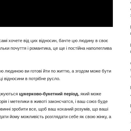
самі хочете від цих відносин, бачте цю людину в своє
ільки почуття і романтика, це ще і постійна наполеглива
єю людиною ви готові йти по життю, а згодом може бути
ці відносини в потрібне русло.
джуються
цукерково-букетний період,
який може
орія і метелики в животі законсчатся, і ваш союз буде
овинні зробити все, щоб ваш коханий розумів, що ваші
дати йому можливість розглядати себе як свою жінку, а