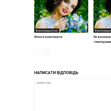
Взаємовідносини
Взаємовідн
Жіночі комплекси
Як визнач
темпераме
НАПИСАТИ ВІДПОВІДЬ