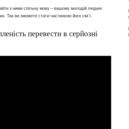
найти з ними спільну мову – вашому молодій людині
их. Так ви зможете стати частинкою його сім`ї.
пленість перевести в серйозні