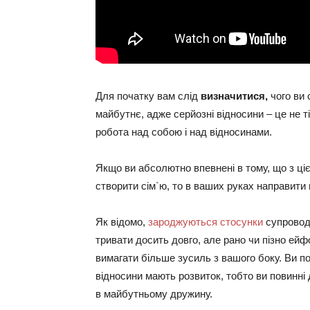
Для початку вам слід
визначитися,
чого ви 
майбутнє, адже серйозні відносини – це не т
робота над собою і над відносинами.
Якщо ви абсолютно впевнені в тому, що з ці
створити сім`ю, то в ваших руках направити 
Як відомо,
зароджуються стосунки
супрово
тривати досить довго, але рано чи пізно ейф
вимагати більше зусиль з вашого боку. Ви п
відносини мають розвиток, тобто ви повинні 
в майбутньому дружину.