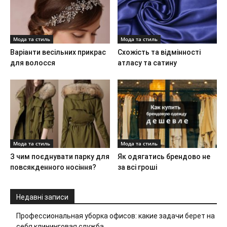
Мода та стиль
Мода та стиль
Варіанти весільних прикрас
Схожість та відмінності
для волосся
атласу та сатину
Мода та стиль
Мода та стиль
З чим поєднувати парку для
Як одягатись брендово не
повсякденного носіння?
за всі гроші
Недавні записи
Профессиональная уборка офисов: какие задачи берет на
себя клининговая служба