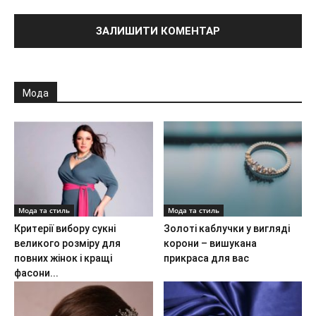
Мода
Мода та стиль
Мода та стиль
Критерії вибору сукні
Золоті каблучки у вигляді
великого розміру для
корони – вишукана
повних жінок і кращі
прикраса для вас
фасони...