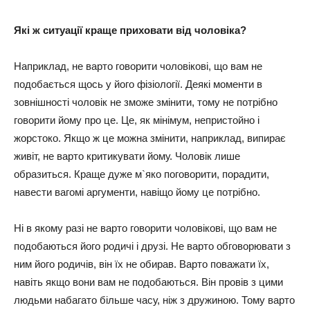
Які ж ситуації краще приховати від чоловіка?
Наприклад, не варто говорити чоловікові, що вам не
подобається щось у його фізіології. Деякі моменти в
зовнішності чоловік не зможе змінити, тому не потрібно
говорити йому про це. Це, як мінімум, непристойно і
жорстоко. Якщо ж це можна змінити, наприклад, випирає
живіт, не варто критикувати йому. Чоловік лише
образиться. Краще дуже м`яко поговорити, порадити,
навести вагомі аргументи, навіщо йому це потрібно.
Ні в якому разі не варто говорити чоловікові, що вам не
подобаються його родичі і друзі. Не варто обговорювати з
ним його родичів, він їх не обирав. Варто поважати їх,
навіть якщо вони вам не подобаються. Він провів з цими
людьми набагато більше часу, ніж з дружиною. Тому варто