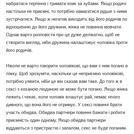
набратися терпіння і тримати язик за зубами. Якщо родичі
настільки не приємні, то потрібно намагатися рідше з ними
зустрічатися. Якщо ж негатив виходить від його родичів по
відношенню до його дружини, жінка не повинна мовчати.
Однак варто розповісти про це дуже делікатно, щоб не
створити вигляд, ніби дружина налаштовує чоловіка проти
його родичів.
Ніколи не варто говорити чоловікові, що вам з ним погано в
ліжку. Щоб зрозуміти, наскільки це неприємно чоловікові,
потрібно уявити, ніби це він сказав вам таке. До того ж в
сексі з коханою людиною не може бути погано. Якщо жінка
лежить і чекає, коли чоловік влаштує рай, немає нічого
дивного, що вона його не отримує. У сексі повинні брати
участь обидва. Обидва партнери повинні бажати і робити
приємність один одному. Якщо обидва партнери
віддаються з пристрастю і запалом, секс не буде поганим.