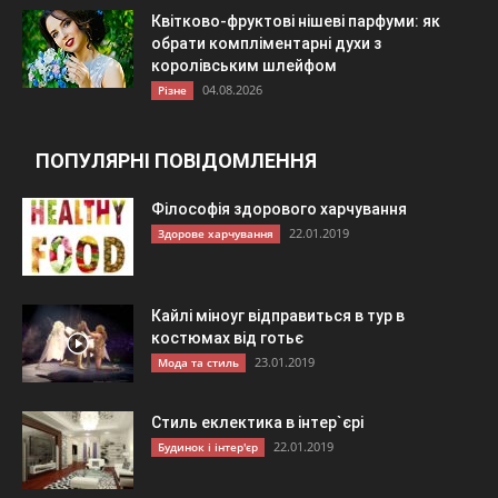
Квітково-фруктові нішеві парфуми: як
обрати компліментарні духи з
королівським шлейфом
04.08.2026
Різне
ПОПУЛЯРНІ ПОВІДОМЛЕННЯ
Філософія здорового харчування
22.01.2019
Здорове харчування
Кайлі міноуг відправиться в тур в
костюмах від готьє
23.01.2019
Мода та стиль
Стиль еклектика в інтер`єрі
22.01.2019
Будинок і інтер'єр