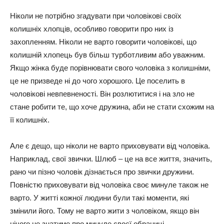
Ніколи не потрібно згадувати при чоловікові своїх
колишніх хлопців, особливо говорити про них із
захопленням. Ніколи не варто говорити чоловікові, що
колишній хлопець був більш турботливим або уважним.
Якщо жінка буде порівнювати свого чоловіка з колишніми,
це не призведе ні до чого хорошого. Це поселить в
чоловікові невпевненості. Він розлютитися і на зло не
стане робити те, що хоче дружина, аби не стати схожим на
її колишніх.
Але є дещо, що ніколи не варто приховувати від чоловіка.
Наприклад, свої звички. Шлюб – це на все життя, значить,
рано чи пізно чоловік дізнається про звички дружини.
Повністю приховувати від чоловіка своє минуле також не
варто. У житті кожної людини були такі моменти, які
змінили його. Тому не варто жити з чоловіком, якщо він
нічого не знатиме про минуле своєї обраниці.