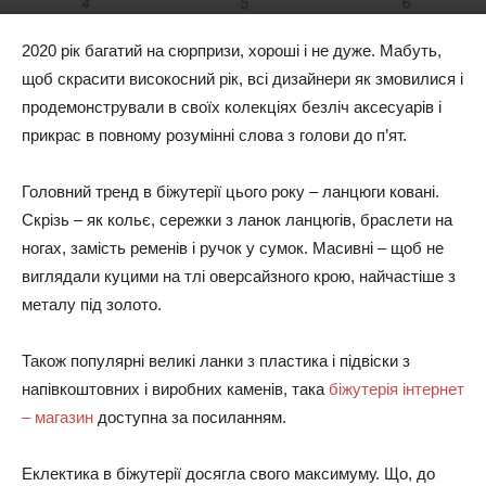
2020 рік багатий на сюрпризи, хороші і не дуже. Мабуть,
щоб скрасити високосний рік, всі дизайнери як змовилися і
продемонстрували в своїх колекціях безліч аксесуарів і
прикрас в повному розумінні слова з голови до п’ят.
Головний тренд в біжутерії цього року – ланцюги ковані.
Скрізь – як кольє, сережки з ланок ланцюгів, браслети на
ногах, замість ременів і ручок у сумок. Масивні – щоб не
виглядали куцими на тлі оверсайзного крою, найчастіше з
металу під золото.
Також популярні великі ланки з пластика і підвіски з
напівкоштовних і виробних каменів, така
біжутерія інтернет
– магазин
доступна за посиланням.
Еклектика в біжутерії досягла свого максимуму. Що, до