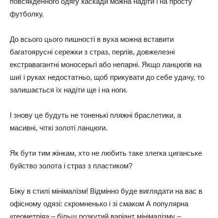
повсякденного одягу каскади можна надіти і на просту
футболку.
До всього цього пишності в вуха можна вставити
багатоярусні сережки з страз, перлів, довжелезні
екстравагантні моносерьгі або непарні. Якщо ланцюгів на
шиї і руках недостатньо, щоб прикувати до себе удачу, то
залишається їх надіти ще і на ноги.
І знову це будуть не тоненькі пляжні браслетики, а
масивні, чіткі золоті ланцюги.
Як бути тим жінкам, хто не любить таке злегка циганське
буйство золота і страз з пластиком?
Біжу в стилі мінімалізм! Відмінно буде виглядати на вас в
офісному одязі: скромненько і зі смаком А популярна
«геометрія» – більш розкутий варіант мінімалізму –