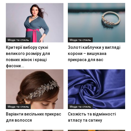
Мода та стиль
Мода та стиль
Критерії вибору сукні
Золоті каблучки у вигляді
великого розміру для
корони – вишукана
повних жінок і кращі
прикраса для вас
фасони...
Мода та стиль
Мода та стиль
Варіанти весільних прикрас
Схожість та відмінності
для волосся
атласу та сатину