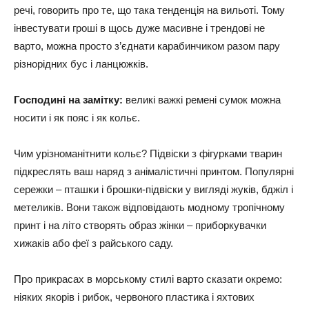
речі, говорить про те, що така тенденція на вильоті. Тому
інвестувати гроші в щось дуже масивне і трендові не
варто, можна просто з’єднати карабинчиком разом пару
різнорідних бус і ланцюжків.
Господині на замітку:
великі важкі ремені сумок можна
носити і як пояс і як кольє.
Чим урізноманітнити кольє? Підвіски з фігурками тварин
підкреслять ваш наряд з анімалістичні принтом. Популярні
сережки – пташки і брошки-підвіски у вигляді жуків, бджіл і
метеликів. Вони також відповідають модному тропічному
принт і на літо створять образ жінки – приборкувачки
хижаків або феї з райського саду.
Про прикрасах в морському стилі варто сказати окремо:
ніяких якорів і рибок, червоного пластика і яхтових