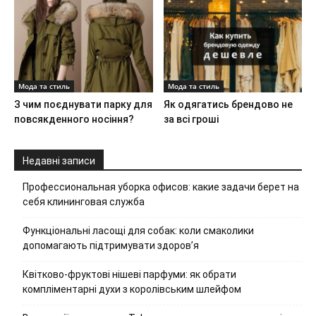
Мода та стиль
Мода та стиль
З чим поєднувати парку для
Як одягатись брендово не
повсякденного носіння?
за всі гроші
Недавні записи
Профессиональная уборка офисов: какие задачи берет на
себя клининговая служба
Функціональні ласощі для собак: коли смаколики
допомагають підтримувати здоров’я
Квітково-фруктові нішеві парфуми: як обрати
компліментарні духи з королівським шлейфом