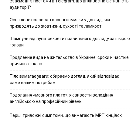
Взаємодії з постами в Telegram: що впливає на активність
аудиторії?
Освітлене волосся: головні помилки у догляді, які
призводять до жовтизни, сухості та ламкості
Шампунь від лупи: секрети правильного догляду за шкірою
голови
Продление вида на жительство в Украине: сроки и частые
причины отказа
Тіло вимагає уваги: обираємо догляд, який відповідає
саме вашим потребам
Подолання «мовного плато»: як вивести володіння
англійською на професійний рівень
Перші тривожні симптоми, що вимагають МРТ кінцівок