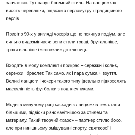
запчастин. Тут панує богемний стиль. На ланцюжках
висять черепашки, підвіски з перламутру і традиційного
перлів
Привіт з 90-х у вигляді чокерів ще не покинув подіум, але
сильно видозмінився: вони стали товщі, брутальніше,
трохи вільніше і «сповзли» до ключиць:
Входять в моду комплекти прикрас – сережки і кольє,
сережки і браслет. Так само, як і пара сумка + взуття.
Великі ланцюги і чокери такого типу ідеально підкреслять
маскулінність футболки з подплечниками.
Модні в минулому році каскади з ланцюжків теж стали
більшими, підвіски різноманітнішою за стилем та
матеріалу. Такий творчий «хаос» – партнер стилю бохо,
але при нинішньому змішуванні спорту, святкової і