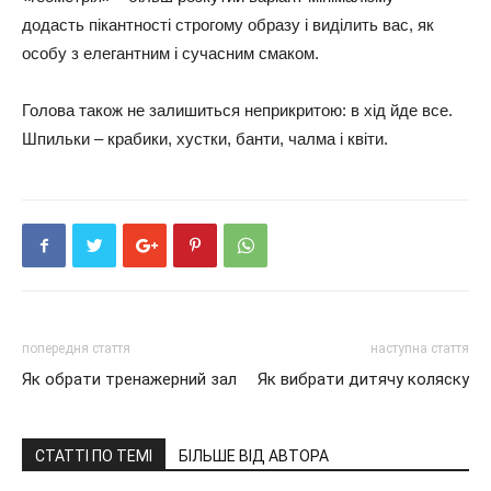
додасть пікантності строгому образу і виділить вас, як
особу з елегантним і сучасним смаком.
Голова також не залишиться неприкритою: в хід йде все.
Шпильки – крабики, хустки, банти, чалма і квіти.
попередня стаття
наступна стаття
Як обрати тренажерний зал
Як вибрати дитячу коляску
СТАТТІ ПО ТЕМІ
БІЛЬШЕ ВІД АВТОРА