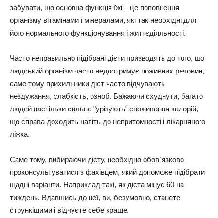
забувати, що основна функція їжі – це поповнення
організму вітамінами і мінералами, які так необхідні для
його нормального функціонування і життєдіяльності.
Часто неправильно підібрані дієти призводять до того, що
людський організм часто недоотримує поживних речовин,
саме тому прихильники дієт часто відчувають
нездужання, слабкість, озноб. Бажаючи схуднути, багато
людей настільки сильно "урізують" споживання калорій,
що справа доходить навіть до непритомності і лікарняного
ліжка.
Саме тому, вибираючи дієту, необхідно обов`язково
проконсультуватися з фахівцем, який допоможе підібрати
щадні варіанти. Наприклад такі, як дієта мінус 60 на
тиждень. Вдавшись до неї, ви, безумовно, станете
стрункішими і відчуєте себе краще.