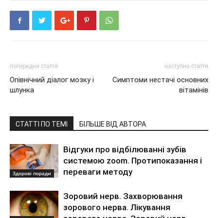
попередня стаття
наступна стаття
Опівнічний діалог мозку і
Симптоми нестачі основних
шлунка
вітамінів
СТАТТІ ПО ТЕМІ
БІЛЬШЕ ВІД АВТОРА
Відгуки про відбілюванні зубів
системою zoom. Протипоказання і
переваги методу
Здорові поради
Зоровий нерв. Захворювання
зорового нерва. Лікування