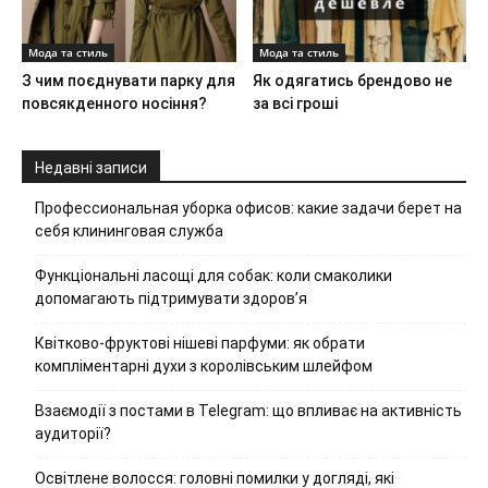
Мода та стиль
Мода та стиль
З чим поєднувати парку для
Як одягатись брендово не
повсякденного носіння?
за всі гроші
Недавні записи
Профессиональная уборка офисов: какие задачи берет на
себя клининговая служба
Функціональні ласощі для собак: коли смаколики
допомагають підтримувати здоров’я
Квітково-фруктові нішеві парфуми: як обрати
компліментарні духи з королівським шлейфом
Взаємодії з постами в Telegram: що впливає на активність
аудиторії?
Освітлене волосся: головні помилки у догляді, які