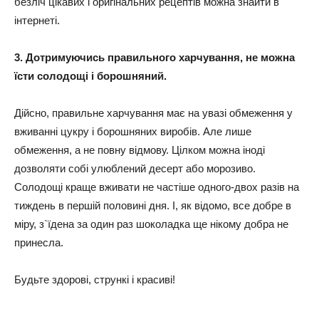
безліч цікавих і оригінальних рецептів можна знайти в
інтернеті.
3. Дотримуючись правильного харчування, не можна
їсти солодощі і борошняний.
Дійсно, правильне харчування має на увазі обмеження у
вживанні цукру і борошняних виробів. Але лише
обмеження, а не повну відмову. Цілком можна іноді
дозволяти собі улюблений десерт або морозиво.
Солодощі краще вживати не частіше одного-двох разів на
тиждень в першій половині дня. І, як відомо, все добре в
міру, з`їдена за один раз шоколадка ще нікому добра не
принесла.
Будьте здорові, стрункі і красиві!