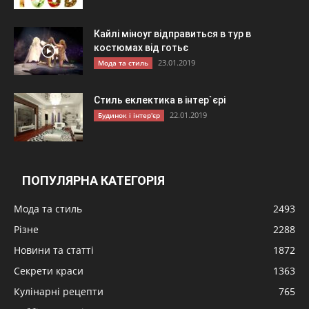
Кайлі міноуг відправиться в тур в
костюмах від готьє
23.01.2019
Мода та стиль
Стиль еклектика в інтер`єрі
22.01.2019
Будинок і інтер'єр
ПОПУЛЯРНА КАТЕГОРІЯ
Мода та стиль
2493
Різне
2288
Новини та статті
1872
Секрети краси
1363
Кулінарні рецепти
765