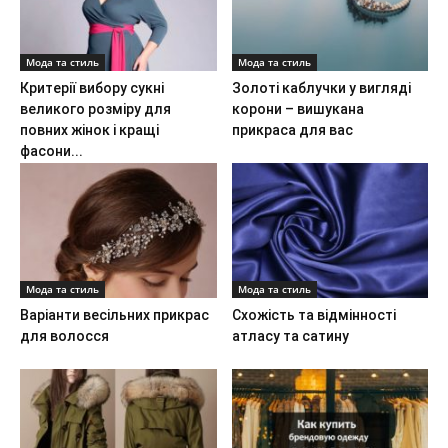
Мода та стиль
Мода та стиль
Критерії вибору сукні
Золоті каблучки у вигляді
великого розміру для
корони – вишукана
повних жінок і кращі
прикраса для вас
фасони...
Мода та стиль
Мода та стиль
Варіанти весільних прикрас
Схожість та відмінності
для волосся
атласу та сатину