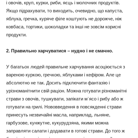
і овочів, круп, курки, риби, яєць і молочних продуктів.
Якщо підрахувати, то виходить, очевидно, що капуста,
яблука, гречка, куряче філе коштують не дорожче, ніж
ковбаса, тортики, шоколадки та інші не зовсім корисні
продукти.
2. Правильно харчуватися – нудно і не смачно.
У багатьох людей правильне харчування асоціюється з
вареною куркою, гречкою, яблуками і кефіром. Але це
абсолютно не так. Досить підключити фантазію і
урізноманітнити свій раціон. Можна готувати різноманітні
страви з овочів, тушкувати, запікати м`ясо і рибу або ж
готувати на грилі. Нововведення в повсякденні страви
принесуть незвичайні масла, наприклад, льняне,
гарбузове, кунжутне, кукурудзяна, якими можна
заправляти салати і додавати в готові страви. До того ж