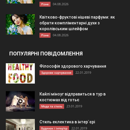
04.08.2026
Різне
Квітково-фруктові нішеві парфуми: як
обрати компліментарні духи з
королівським шлейфом
04.08.2026
Різне
ПОПУЛЯРНІ ПОВІДОМЛЕННЯ
Філософія здорового харчування
22.01.2019
Здорове харчування
Кайлі міноуг відправиться в тур в
костюмах від готьє
23.01.2019
Мода та стиль
Стиль еклектика в інтер`єрі
22.01.2019
Будинок і інтер'єр