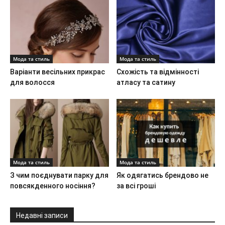
Мода та стиль
Мода та стиль
Варіанти весільних прикрас
Схожість та відмінності
для волосся
атласу та сатину
Мода та стиль
Мода та стиль
З чим поєднувати парку для
Як одягатись брендово не
повсякденного носіння?
за всі гроші
Недавні записи