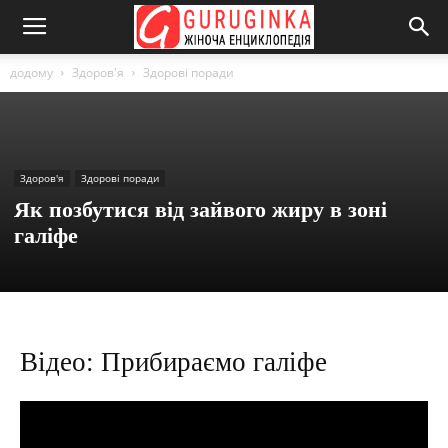
додому
Здоров'я
Здорові поради
Здоров'я
Здорові поради
Як позбутися від зайвого жиру в зоні
галіфе
Відео: Прибираємо галіфе