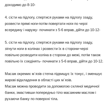
доходимо до 8-10-
4. сісти на підлогу, спертися руками на підлогу ззаду,
розвести прямі ноги-потім повертати ноги по черзі
всередину і наружу- починати з 5-6 вправ, дійти до 10-12-
5. сісти на підлогу, спертися руками на підлогу ззаду,
зігнути ноги в колінах і розвести їх в сторони-черзі
повільно розводити коліна в сторони до межі, потім також
повільно їх соедінять- починати з 5-6 вправ, дійти до 10-12.
Масаж окремих м`язів стегна підвищує їх тонус, і зменшує
жирові відкладення в області цих м`язів.
Масаж можна проводити за допомогою скляної медичної
банки, змастивши попередньо тіло масажним маслом і
рухаючи банку по поверхні тіла.