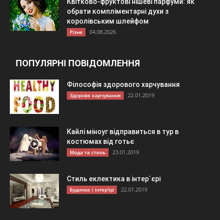
Квітково-фруктові нішеві парфуми: як
обрати компліментарні духи з
королівським шлейфом
04.08.2026
Різне
ПОПУЛЯРНІ ПОВІДОМЛЕННЯ
Філософія здорового харчування
22.01.2019
Здорове харчування
Кайлі міноуг відправиться в тур в
костюмах від готьє
23.01.2019
Мода та стиль
Стиль еклектика в інтер`єрі
22.01.2019
Будинок і інтер'єр