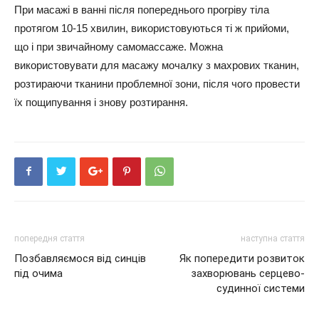
При масажі в ванні після попереднього прогріву тіла
протягом 10-15 хвилин, використовуються ті ж прийоми,
що і при звичайному самомассаже. Можна
використовувати для масажу мочалку з махрових тканин,
розтираючи тканини проблемної зони, після чого провести
їх пощипування і знову розтирання.
попередня стаття
наступна стаття
Позбавляємося від синців
Як попередити розвиток
під очима
захворювань серцево-
судинної системи