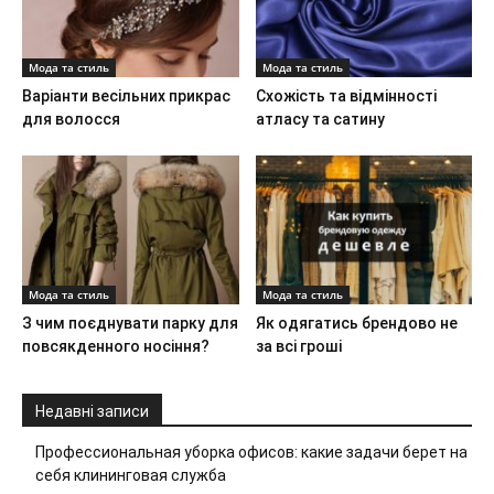
Мода та стиль
Мода та стиль
Варіанти весільних прикрас
Схожість та відмінності
для волосся
атласу та сатину
Мода та стиль
Мода та стиль
З чим поєднувати парку для
Як одягатись брендово не
повсякденного носіння?
за всі гроші
Недавні записи
Профессиональная уборка офисов: какие задачи берет на
себя клининговая служба