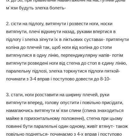
м`язи будуть злегка болеть-
2. сісти на підлогу, витягнути і розвести ноги, носки
витягнути, плечі відкинути назад, руками впертися в
підлогу і злегка зігнути їх в ліктьових суставах- притягнути
коліна до плечей так, щоб ноги від коліна до стопи
витягнулися в одну лінію, перпендикулярну напів- потім
витягнути розведені ноги від стегна до стоп в єдину лінію,
паралельну підлозі, злегка торкнутися підлоги пяткой-
починати з 3-4 вправ і поступово довести до 8-10-
3. стати, ноги розставити на ширину плечей, руки
витягнути вперед, голову опустити і повільно присідати,
намагаючись витягнути м`язи спини (спина знаходиться
майже в горизонтальному положенні), стегна при цьому
повинні бути паралельні один одному, живіт втянут- також
повільно подняться- починаємо з 4-х вправ і поступово