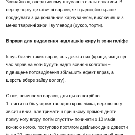
Звичайно ж, оперативному лікуванню є альтернативи. В
першу чергу це фізичні вправи, які традиційно краще
поєднувати з раціональним харчуванням, виключивши з
меню тваринні жири і вуглеводи (цукор, торти).
Вправи для видалення надлишків жиру із зони галіфе
Існує безліч таких вправ, ось деякі з них (краще, якщо під
час вправ на ноги будуть надіті вовняні колготки –
підвищене потовиділення збільшить ефект вправ, а
шерсть вбере зайву вологу).
Отже, починаємо вправи, для цього потрібно:
1. лягти на бік уздовж твердого краю ліжка, верхню ногу
звісити вниз, але тримати її при цьому прямо-підняти
пряму ногу вгору, потім опустіть- починати з 10 махів
кожною ногою, поступово протягом декількох днів довести
їх до 30, при правильній навантаженні на наступний день