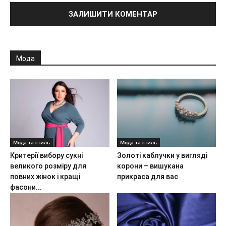
Мода
Мода та стиль
Мода та стиль
Критерії вибору сукні
Золоті каблучки у вигляді
великого розміру для
корони – вишукана
повних жінок і кращі
прикраса для вас
фасони...