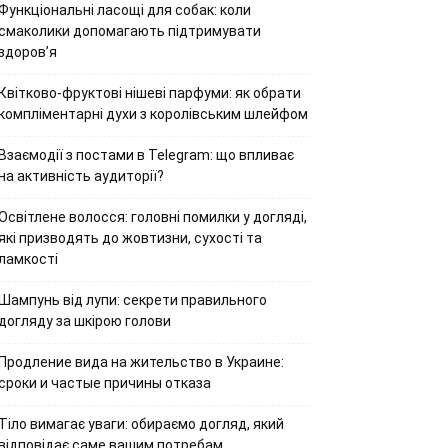
Функціональні ласощі для собак: коли
смаколики допомагають підтримувати
здоров’я
Квітково-фруктові нішеві парфуми: як обрати
компліментарні духи з королівським шлейфом
Взаємодії з постами в Telegram: що впливає
на активність аудиторії?
Освітлене волосся: головні помилки у догляді,
які призводять до жовтизни, сухості та
ламкості
Шампунь від лупи: секрети правильного
догляду за шкірою голови
Продление вида на жительство в Украине:
сроки и частые причины отказа
Тіло вимагає уваги: обираємо догляд, який
відповідає саме вашим потребам