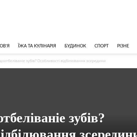
ОВ’Я
ЇЖА ТА КУЛІНАРІЯ
БУДИНОК
СПОРТ
РІЗНЕ
доотбеліваніе зубів? Особливості відбілювання зсередини
тбеліваніе зубів?
відбілювання зсередин