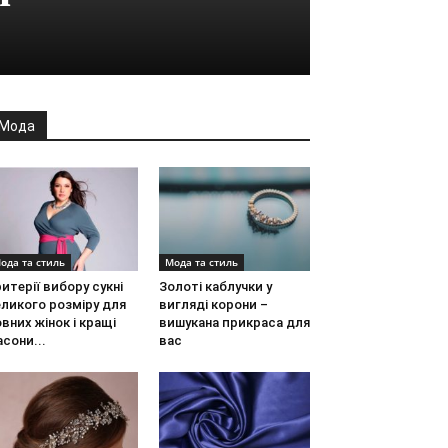
Мода
ода та стиль
Мода та стиль
итерії вибору сукні
Золоті каблучки у
ликого розміру для
вигляді корони –
вних жінок і кращі
вишукана прикраса для
сони...
вас