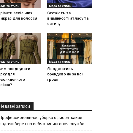
ода та стиль
Мода та стиль
ріанти весільних
Схожість та
рикрас для волосся
відмінності атласу та
сатину
ода та стиль
Мода та стиль
 чим поєднувати
Як одягатись
рку для
брендово не за всі
овсякденного
гроші
сіння?
Недавні записи
Профессиональная уборка офисов: какие
задачи берет на себя клининговая служба