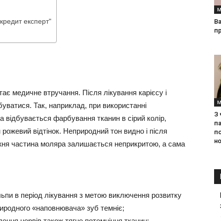
М
 "кредит експерт"
Ва
п
ає медичне втручання. Після лікування карієсу і
М
буватися.
Так, наприклад, при використанні
З
 відбувається фарбування тканин в сірий колір,
па
рожевий відтінок. Неприродний тон видно і після
п
но
ижня частина моляра залишається неприкритою, а сама
ьпи в період лікування з метою виключення розвитку
риродного «наповнювача» зуб темніє;
ення нервів також тягне потемніння тканин;