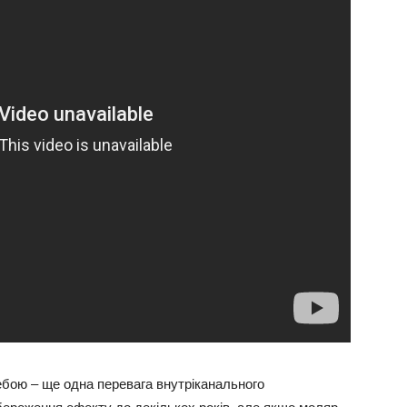
ебою –
ще одна перевага внутріканального