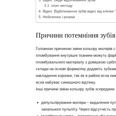
Відео: Види відбілювання зубів
опис методу
Відео: Відбілювання зубів відео від клініки
Небезпеки і ризики
Причини потемніння зубів
Головною причиною зміни кольору молярів ст
пломбування внутрішні тканини можуть фар
пломбувального матеріалу з домішкою срібла
склади на основі формаліну додають зубкам 
накладення коронки, так як в районі ясна н
ясна набуває синюшного відтінку.
Інші причини зміни кольору зубів зсередини:
депульпірування моляра –
видалення пул
запального пульпіту. Через відсутність п
муміфікація нерва –
відмирання або видал