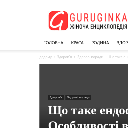
Жіночий
сайт
–
nekrasivyh.net
ГОЛОВНА
КРАСА
РОДИНА
ЗДОР
додому
Здоров'я
Здорові поради
Що таке ен
Здоров'я
Здорові поради
Що таке ендоо
Особливості 