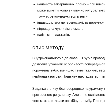
наявність забарвлених пломб –
при викон
може змінити колір виключно натуральни
тому їх рекомендується міняти;
індивідуальна
непереносимість перекису
підвищена
чутливість емалі
;
вагітність
і лактація.
опис методу
Внутріканального відбілювання зубів провод
дозволяє уточнити особливості попереднього
порожнину зуба, вичищає темні тканини, вво
пербоната натрію. Пацієнту накладається т
Завдяки впливу безпосередньо на уражену д
прекрасного результату.
Але явне освітлення
чого можна ставити постійну пломбу. При ць