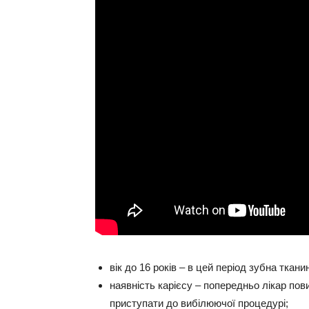
вік до 16 років –
в цей період зубна ткани
наявність карієсу –
попередньо лікар пови
приступати до вибілюючої процедурі;