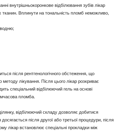
анні внутрішньокоронкове відбілювання зубів лікар
х тканин. Вплинути на тональність пломб неможливо,
 водню
;
иться після рентгенологічного обстеження, що
 методу лікування. Після цього лікар розкриває
дить спеціальний відбілюючий гель на основі
имчасова пломба.
ілянку, відбілюючий складу дозволяє добитися
 досягається після другої або третьої процедури, після
ому лікар встановлює спеціальні прокладки між