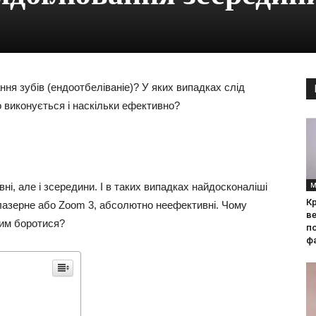
ня зубів (ендоотбеліваніе)? У яких випадках слід
 виконується і наскільки ефективно?
М
ні, але і зсередини. І в таких випадках найдосконаліші
Кр
 лазерне або Zoom 3, абсолютно неефективні. Чому
ве
ним боротися?
по
фа