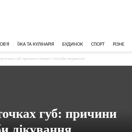
ОВ’Я
ЇЖА ТА КУЛІНАРІЯ
БУДИНОК
СПОРТ
РІЗНЕ
куточках губ: причини появи і способи лікування
точках губ: причини
би лікування