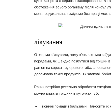
куточках рота є серйозні захворювання. В т
обстеження всього організму після консульта
менш радикальна, з заїдемо без праці можна
лікування
Отже, ми з`ясували, чому з`являються заїди
порадами, як швидко позбутися від тріщин в
раціон на користь здорового і збалансованог
допомогою таких продуктів, як злакові, бобові
Ранки потрібно ретельно обробляти спеціаль
можна мазати тріщини в куточках губ.
Гігієнічні помади і бальзами
. Наносите їх 