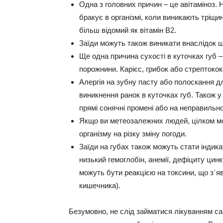
Одна з головних причин – це авітаміноз
. 
бракує в організмі, коли виникають тріщ
більш відомий як вітамін В2.
Заїди можуть також виникати внаслідок ш
Ще одна причина сухості в куточках губ 
порожнини
. Карієс, грибок або стрепток
Алергія на зубну пасту або полоскання д
виникнення ранок в куточках губ. Також 
прямі сонячні промені або на неправильно
Якщо ви метеозалежних людей, цілком мо
організму на різку зміну погоди.
Заїди на губах також можуть стати індика
низький гемоглобін, анемії, дефіциту ци
можуть бути реакцією на токсини, що з`
кишечника).
Безумовно, не слід займатися лікуванням са