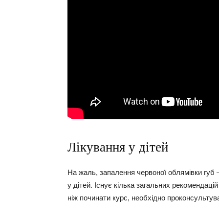
Лікування у дітей
На жаль, запалення червоної облямівки губ –
у дітей. Існує кілька загальних рекомендаці
ніж починати курс, необхідно проконсультув