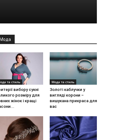
Мода
ода та стиль
Мода та стиль
итерії вибору сукні
Золоті каблучки у
ликого розміру для
вигляді корони –
вних жінок і кращі
вишукана прикраса для
сони...
вас