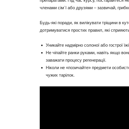
препаратами. Під час курсу, постарайтеся н
членами сім`ї або друзями – зазвичай, гриб
Будь-які поради, як вилікувати тріщини в ку
дотримуватися простих правил, які сприяють
Уникайте надмірно солоної або гострої їжі
Не чіпайте ранки руками, навіть якщо во
заважати процесу регенерації.
Ніколи не «позичайте» предмети особистої
чужих тарілок.