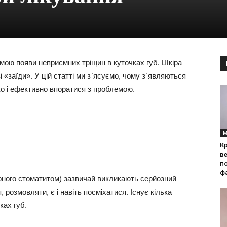
емою появи неприємних тріщин в куточках губ. Шкіра
і «заїди». У цій статті ми з`ясуємо, чому з`являються
дко і ефективно впоратися з проблемою.
М
Кр
ве
по
фа
ярного стоматитом) зазвичай викликають серйозний
 розмовляти, є і навіть посміхатися. Існує кілька
ках губ.