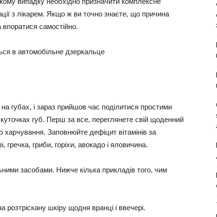
акому випадку необхідно призначити комплексне
ції з лікарем. Якщо ж ви точно знаєте, що причина
 впоратися самостійно.
 на губах, і зараз прийшов час поділитися простими
 куточках губ. Перш за все, переглянете свій щоденний
о харчування. Заповнюйте дефіцит вітамінів за
, гречка, гриби, горіхи, авокадо і яловичина.
ними засобами. Нижче кілька прикладів того, чим
на розтріскану шкіру щодня вранці і ввечері.