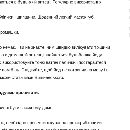
ються в будь-якій аптеці. Регулярне використання
бліпихи і шипшини
. Щоденний легкий масаж губ
о ромашки.
 немає, і ви не знаєте, чим швидко вилікувати тріщини
евно в домашній аптечці знайдеться бульбашка йоду.
використовуйте тонкі ватяні палички і постарайтеся
 вам біль. Слідкуйте, щоб йод не потрапив на мову і в
 може стати мазь Вишневського.
ндуємо прочитати:
ок, необхідно провести лікування протигрибковими