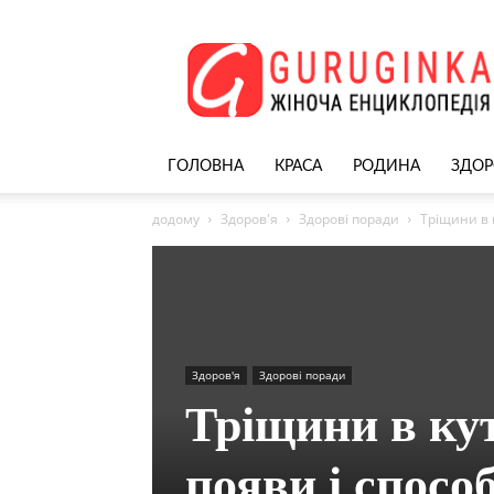
Жіночий
сайт
–
nekrasivyh.net
ГОЛОВНА
КРАСА
РОДИНА
ЗДОР
додому
Здоров'я
Здорові поради
Тріщини в 
Здоров'я
Здорові поради
Тріщини в ку
появи і спосо