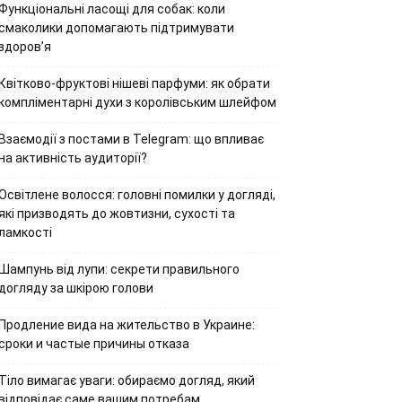
Функціональні ласощі для собак: коли
смаколики допомагають підтримувати
здоров’я
Квітково-фруктові нішеві парфуми: як обрати
компліментарні духи з королівським шлейфом
Взаємодії з постами в Telegram: що впливає
на активність аудиторії?
Освітлене волосся: головні помилки у догляді,
які призводять до жовтизни, сухості та
ламкості
Шампунь від лупи: секрети правильного
догляду за шкірою голови
Продление вида на жительство в Украине:
сроки и частые причины отказа
Тіло вимагає уваги: обираємо догляд, який
відповідає саме вашим потребам