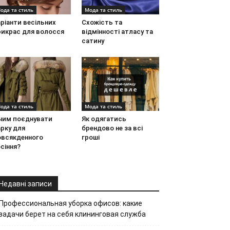
ода та стиль
Мода та стиль
ріанти весільних
Схожість та
рикрас для волосся
відмінності атласу та
сатину
ода та стиль
Мода та стиль
 чим поєднувати
Як одягатись
рку для
брендово не за всі
овсякденного
гроші
сіння?
Недавні записи
Профессиональная уборка офисов: какие
задачи берет на себя клининговая служба