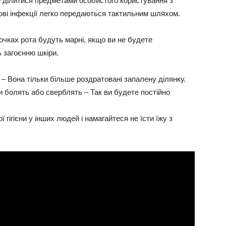
е ділитися предметами особистого користування з
кові інфекції легко передаються тактильним шляхом.
точках рота будуть марні, якщо ви не будете
 загоєнню шкіри.
– Вона тільки більше роздратовані запалену ділянку.
ни болять або сверблять
– Так ви будете постійно
 гігієни
у інших людей і намагайтеся не їсти їжу з