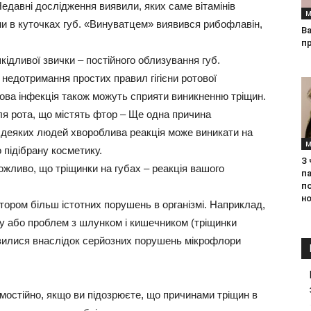
Недавні дослідження виявили, яких саме вітамінів
М
ини в куточках губ. «Винуватцем» виявився рибофлавін,
Ва
п
кідливої звички –
постійного облизування губ
.
–
недотримання простих правил гігієни ротової
окова інфекція також можуть сприяти виникненню тріщин.
ля рота, що містять фтор
– Ще одна причина
у деяких людей хвороблива реакція може виникати на
М
 підібрану косметику.
З
жливо, що тріщинки на губах –
реакція вашого
па
п
но
тором більш істотних порушень в організмі
. Наприклад,
нку або проблем з шлунком і кишечником (тріщинки
явилися внаслідок серйозних порушень мікрофлори
мостійно, якщо ви підозрюєте, що причинами тріщин в