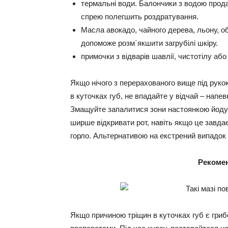
термальні води
. Балончики з водою прода
спрею полегшить роздратування.
Масла авокадо, чайного дерева, льону, о
допоможе розм`якшити загрубілі шкіру.
примочки
з відварів шавлії, чистотілу аб
Якщо нічого з перерахованого вище під рукою
в куточках губ, не впадайте у відчай – нап
Змащуйте запалитися зони настоянкою йоду: 
ширше відкривати рот, навіть якщо це завдає
горло. Альтернативою на екстрений випадок
Рекоме
Якщо причиною тріщин в куточках губ є гриб