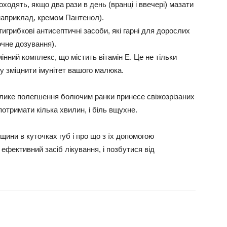
оходять, якщо два рази в день (вранці і ввечері) мазати
наприклад, кремом Пантенол).
тигрибкові антисептичні засоби, які гарні для дорослих
очне дозування).
нний комплекс, що містить вітамін Е. Це не тільки
му зміцнити імунітет вашого малюка.
 велике полегшення болючим ранки принесе свіжозрізаних
потримати кілька хвилин, і біль вщухне.
щини в куточках губ і про що з їх допомогою
 ефективний засіб лікування, і позбутися від