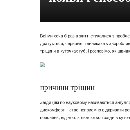
Всі ми хоча б раз в житті стикалися з пробл
дратується, червоніє, і виникають хвороблив
тріщини в куточках губ, і розповімо, як шви
причини тріщин
Заїди (які по науковому називаються ангул
дискомфорт – стає неприємно відкривати рот,
пояснень, від чого з`являються заїди в куточ