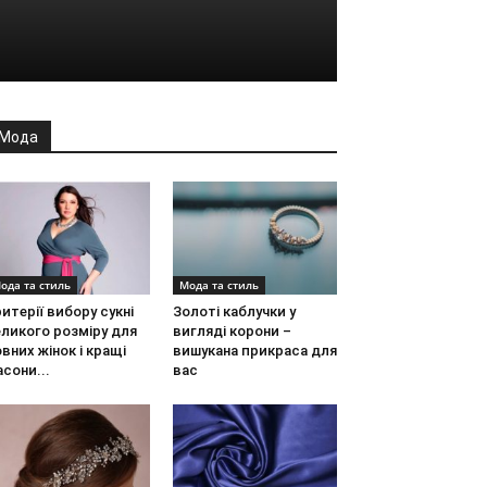
Мода
ода та стиль
Мода та стиль
итерії вибору сукні
Золоті каблучки у
ликого розміру для
вигляді корони –
вних жінок і кращі
вишукана прикраса для
сони...
вас