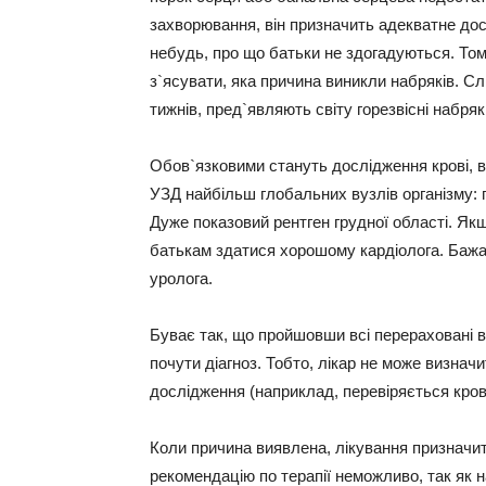
захворювання, він призначить адекватне до
небудь, про що батьки не здогадуються. Том
з`ясувати, яка причина виникли набряків. Слі
тижнів, пред`являють світу горезвісні набряк
Обов`язковими стануть дослідження крові, в 
УЗД найбільш глобальних вузлів організму: го
Дуже показовий рентген грудної області. Як
батькам здатися хорошому кардіолога. Бажан
уролога.
Буває так, що пройшовши всі перераховані 
почути діагноз. Тобто, лікар не може визнач
дослідження (наприклад, перевіряється кров 
Коли причина виявлена, лікування призначи
рекомендацію по терапії неможливо, так як 