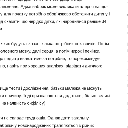
слідження. Адже набряк може викликати алергія на що-
у для початку потрібно обов`язково обстежити дитину і
д сказати, що нерідко дітки, які народилися раніше 34
и.
яких будуть вказані кілька потрібних показників. Потім
ловного мозку, далі серця, а потім нирок і печінки.
що педіатр вважатиме за потрібне, то порекомендує
о, навіть при хороших аналізах, відвідати дитячого
вище тести і дослідження, батьки малюка не можуть
ити причину. Тоді призначаються додаткові, більш великі
на наявність сифілісу).
ти не складе труднощів. Однак дати загальну
набряки у новонароджених трапляються з різних