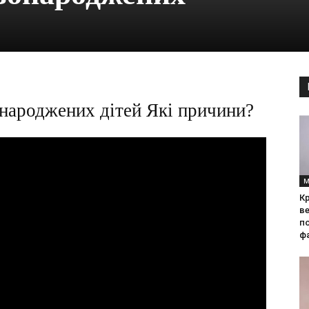
онароджених дітей Які причини?
М
Кр
ве
по
фа