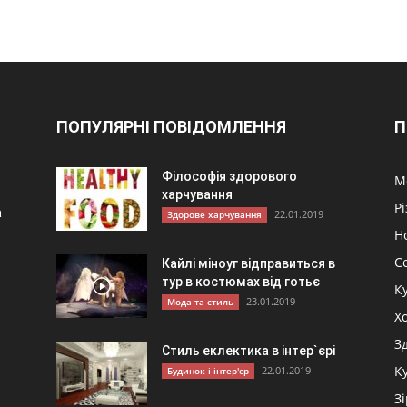
ПОПУЛЯРНІ ПОВІДОМЛЕННЯ
П
Філософія здорового
М
харчування
Р
а
22.01.2019
Здорове харчування
Н
С
Кайлі міноуг відправиться в
тур в костюмах від готьє
К
23.01.2019
Мода та стиль
и
Хо
З
Стиль еклектика в інтер`єрі
К
22.01.2019
Будинок і інтер'єр
З