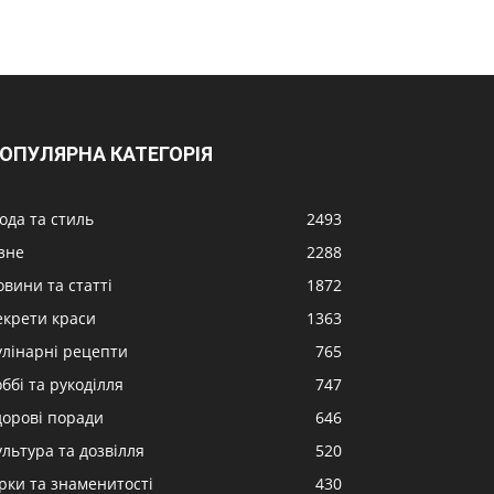
ОПУЛЯРНА КАТЕГОРІЯ
ода та стиль
2493
ізне
2288
овини та статті
1872
екрети краси
1363
улінарні рецепти
765
ббі та рукоділля
747
дорові поради
646
ультура та дозвілля
520
ірки та знаменитості
430