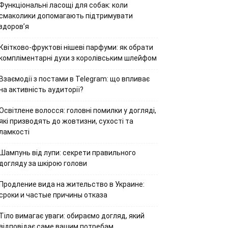
Функціональні ласощі для собак: коли
смаколики допомагають підтримувати
здоров’я
Квітково-фруктові нішеві парфуми: як обрати
компліментарні духи з королівським шлейфом
Взаємодії з постами в Telegram: що впливає
на активність аудиторії?
Освітлене волосся: головні помилки у догляді,
які призводять до жовтизни, сухості та
ламкості
Шампунь від лупи: секрети правильного
догляду за шкірою голови
Продление вида на жительство в Украине:
сроки и частые причины отказа
Тіло вимагає уваги: обираємо догляд, який
відповідає саме вашим потребам