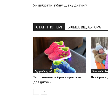
Як вибрати зубну щітку дитині?
СТАТТІ ПО ТЕМІ
БІЛЬШЕ ВІД АВТОРА
Здоров’я дітей
Здоров’я діт
Як правильно обрати кросівки
Як обрати 
для дитини