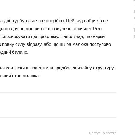
а дні, турбуватися не потрібно. Цей вид набряків не
цього дня не має виразно озвученої причини. Різні
тні спровокувати цю проблему. Наприклад, що нирки
 повну силу відразу, або що шкіра малюка поступово
водний баланс.
катися, поки шкіра дитини придбає звичайну структуру.
льний стан малюка.
наступна стаття