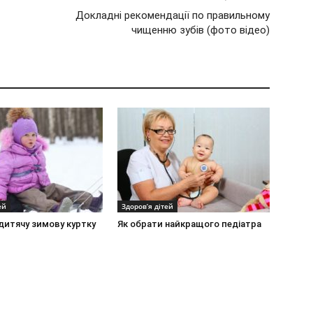
Докладні рекомендації по правильному
чищенню зубів (фото відео)
ей
Здоров’я дітей
дитячу зимову куртку
Як обрати найкращого педіатра