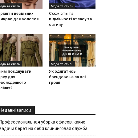
ода та стиль
Мода та стиль
ріанти весільних
Схожість та
рикрас для волосся
відмінності атласу та
сатину
ода та стиль
Мода та стиль
 чим поєднувати
Як одягатись
рку для
брендово не за всі
овсякденного
гроші
сіння?
Недавні записи
Профессиональная уборка офисов: какие
задачи берет на себя клининговая служба