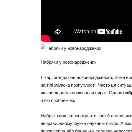
Набряки у новонароджених
Лікар, оглядаючи новонародженого, може вия
на тілі малюка припухлості. Часто ця ситуац
як наслідок захворювання нирок. Однак
наб
цією проблемою.
Набряк може спровокувати застій лімфи, яки
неправильному функціонуванні лімфи. А вза
порок серця або банальна серцева недостатн