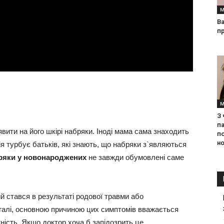
М
Ва
п
М
З
па
вити на його шкірі набряки. Іноді мама сама знаходить
п
но
ія турбує батьків, які знають, що набряки з`являються
ряки у новонароджених
не завжди обумовлені саме
й стався в результаті родової травми або
галі, основною причиною цих симптомів вважається
ість. Якщо доктор хоча б запідозрить це