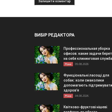
ВИБІР РЕДАКТОРА
Профессиональная уборка
офисов: какие задачи берет
на себя клининговая служб
05.08.2026
Різне
Функціональні ласощі для
собак: коли смаколики
допомагають підтримуват
здоров’я
04.08.2026
Різне
Квітково-фруктові нішеві
парфуми: як обрати