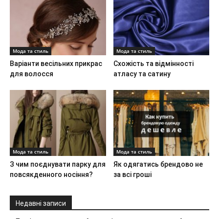
Мода та стиль
Мода та стиль
Варіанти весільних прикрас
Схожість та відмінності
для волосся
атласу та сатину
Мода та стиль
Мода та стиль
З чим поєднувати парку для
Як одягатись брендово не
повсякденного носіння?
за всі гроші
Недавні записи