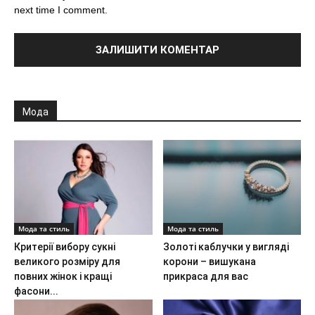
next time I comment.
Мода
Мода та стиль
Мода та стиль
Критерії вибору сукні
Золоті каблучки у вигляді
великого розміру для
корони – вишукана
повних жінок і кращі
прикраса для вас
фасони...