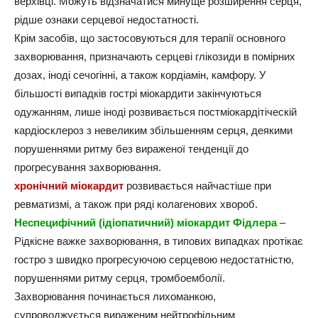
верхівці. Можуть відзначатися минуще розширення серця,
рідше ознаки серцевої недостатності.
Крім засобів, що застосовуються для терапії основного
захворювання, призначають серцеві глікозиди в помірних
дозах, іноді сечогінні, а також кордіамін, камфору. У
більшості випадків гострі міокардити закінчуються
одужанням, лише іноді розвивається постміокардітіческій
кардіосклероз з невеликим збільшенням серця, деякими
порушеннями ритму без вираженої тенденції до
прогресування захворювання.
хронічний міокардит
розвивається найчастіше при
ревматизмі, а також при ряді колагенових хвороб.
Неспецифічний (ідіопатичний) міокардит Фідлера
–
Рідкісне важке захворювання, в типових випадках протікає
гостро з швидко прогресуючою серцевою недостатністю,
порушеннями ритму серця, тромбоемболії.
Захворювання починається лихоманкою,
супроводжується вираженим нейтрофільним