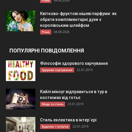
04.08.2026
Різне
Квітково-фруктові нішеві парфуми: як
обрати компліментарні духи з
королівським шлейфом
04.08.2026
Різне
ПОПУЛЯРНІ ПОВІДОМЛЕННЯ
Філософія здорового харчування
22.01.2019
Здорове харчування
Кайлі міноуг відправиться в тур в
костюмах від готьє
23.01.2019
Мода та стиль
Стиль еклектика в інтер`єрі
22.01.2019
Будинок і інтер'єр