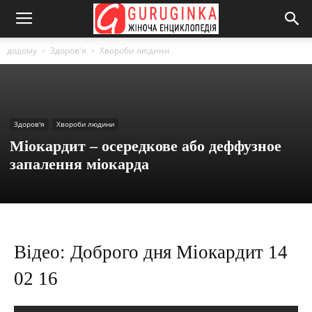
додому
Здоров'я
Хвороби людини
Здоров'я
Хвороби людини
Міокардит – осередкове або деффузное
запалення міокарда
Відео: Доброго дня Міокардит 14
02 16