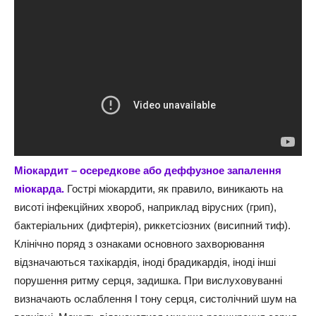
Міокардит – осередкове або деффузное запалення
міокарда.
Гострі міокардити, як правило, виникають на
висоті інфекційних хвороб, наприклад вірусних (грип),
бактеріальних (дифтерія), риккетсіозних (висипний тиф).
Клінічно поряд з ознаками основного захворювання
відзначаються тахікардія, іноді брадикардія, іноді інші
порушення ритму серця, задишка. При вислуховуванні
визначають ослаблення I тону серця, систолічний шум на