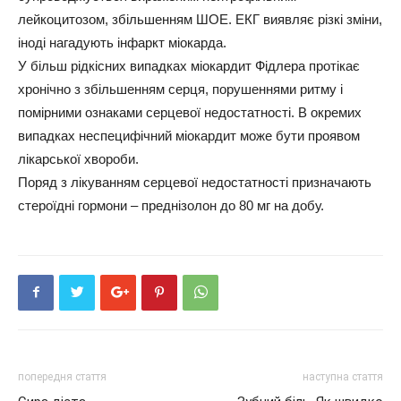
лейкоцитозом, збільшенням ШОЕ. ЕКГ виявляє різкі зміни,
іноді нагадують інфаркт міокарда.
У більш рідкісних випадках міокардит Фідлера протікає
хронічно з збільшенням серця, порушеннями ритму і
помірними ознаками серцевої недостатності. В окремих
випадках неспецифічний міокардит може бути проявом
лікарської хвороби.
Поряд з лікуванням серцевої недостатності призначають
стероїдні гормони – преднізолон до 80 мг на добу.
попередня стаття
наступна стаття