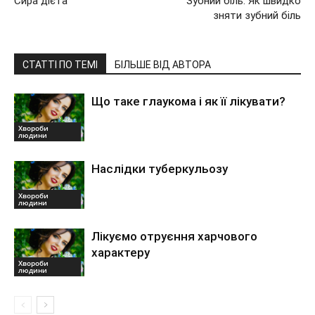
Сира дієта
Зубний біль. Як швидко
зняти зубний біль
СТАТТІ ПО ТЕМІ
БІЛЬШЕ ВІД АВТОРА
Що таке глаукома і як її лікувати?
Хвороби
людини
Наслідки туберкульозу
Хвороби
людини
Лікуємо отруєння харчового
характеру
Хвороби
людини