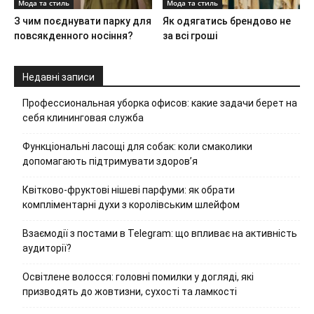
Мода та стиль
Мода та стиль
З чим поєднувати парку для
Як одягатись брендово не
повсякденного носіння?
за всі гроші
Недавні записи
Профессиональная уборка офисов: какие задачи берет на
себя клининговая служба
Функціональні ласощі для собак: коли смаколики
допомагають підтримувати здоров’я
Квітково-фруктові нішеві парфуми: як обрати
компліментарні духи з королівським шлейфом
Взаємодії з постами в Telegram: що впливає на активність
аудиторії?
Освітлене волосся: головні помилки у догляді, які
призводять до жовтизни, сухості та ламкості