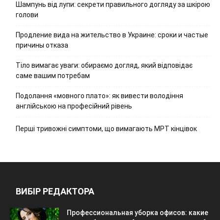
Шампунь від лупи: секрети правильного догляду за шкірою
голови
Продление вида на жительство в Украине: сроки и частые
причины отказа
Тіло вимагає уваги: обираємо догляд, який відповідає
саме вашим потребам
Подолання «мовного плато»: як вивести володіння
англійською на професійний рівень
Перші тривожні симптоми, що вимагають МРТ кінцівок
ВИБІР РЕДАКТОРА
Профессиональная уборка офисов: какие