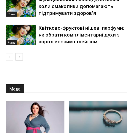
коли смаколики допомагають
підтримувати здоров’я
Різне
Квітково-фруктові нішеві парфуми:
як обрати компліментарні духи з
королівським шлейфом
Різне
Мода