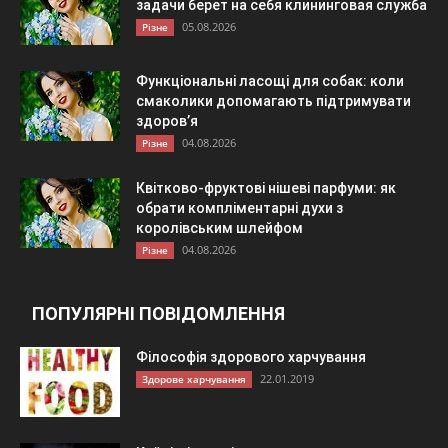
задачи берет на себя клининговая служба
05.08.2026
Різне
Функціональні ласощі для собак: коли
смаколики допомагають підтримувати
здоров’я
04.08.2026
Різне
Квітково-фруктові нішеві парфуми: як
обрати компліментарні духи з
королівським шлейфом
04.08.2026
Різне
ПОПУЛЯРНІ ПОВІДОМЛЕННЯ
Філософія здорового харчування
22.01.2019
Здорове харчування