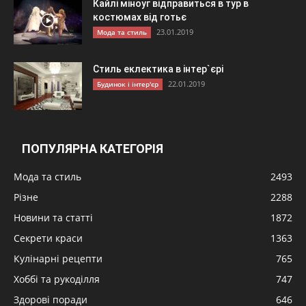
Кайлі міноуг відправиться в тур в
костюмах від готьє
23.01.2019
Мода та стиль
Стиль еклектика в інтер`єрі
22.01.2019
Будинок і інтер'єр
ПОПУЛЯРНА КАТЕГОРІЯ
Мода та стиль
2493
Різне
2288
Новини та статті
1872
Секрети краси
1363
Кулінарні рецепти
765
Хоббі та рукоділля
747
Здорові поради
646