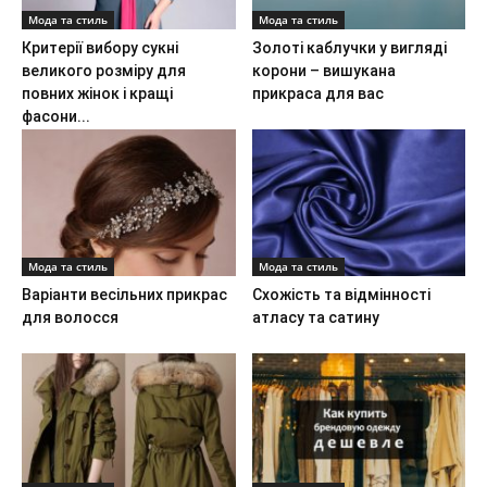
Мода та стиль
Мода та стиль
Критерії вибору сукні
Золоті каблучки у вигляді
великого розміру для
корони – вишукана
повних жінок і кращі
прикраса для вас
фасони...
Мода та стиль
Мода та стиль
Варіанти весільних прикрас
Схожість та відмінності
для волосся
атласу та сатину