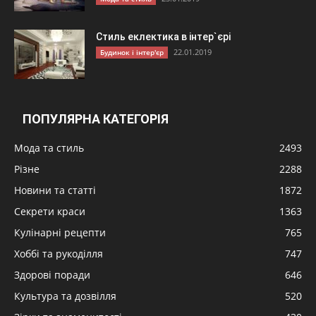
Стиль еклектика в інтер`єрі
22.01.2019
Будинок і інтер'єр
ПОПУЛЯРНА КАТЕГОРІЯ
Мода та стиль
2493
Різне
2288
Новини та статті
1872
Секрети краси
1363
Кулінарні рецепти
765
Хоббі та рукоділля
747
Здорові поради
646
Культура та дозвілля
520