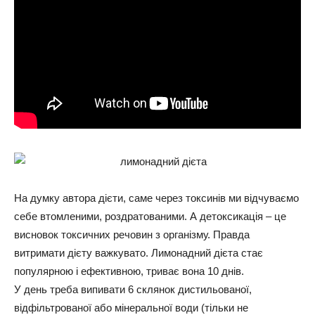
На думку автора дієти, саме через токсинів ми відчуваємо
себе втомленими, роздратованими. А детоксикація – це
висновок токсичних речовин з організму. Правда
витримати дієту важкувато. Лимонадний дієта стає
популярною і ефективною, триває вона 10 днів.
У день треба випивати 6 склянок дистильованої,
відфільтрованої або мінеральної води (тільки не