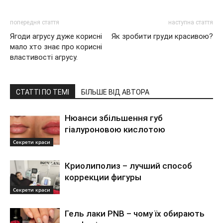
попередня стаття
наступна стаття
Ягоди агрусу дуже корисні
Як зробити груди красивою?
мало хто знає про корисні
властивості агрусу.
СТАТТІ ПО ТЕМІ
БІЛЬШЕ ВІД АВТОРА
Нюанси збільшення губ
гіалуроновою кислотою
Секрети краси
Криолиполиз – лучший способ
коррекции фигуры
Секрети краси
Гель лаки PNB – чому їх обирають