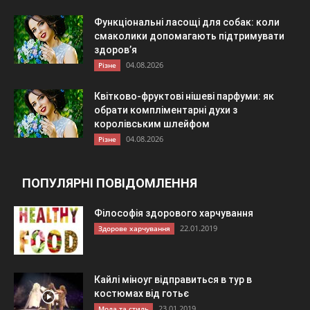
Функціональні ласощі для собак: коли
смаколики допомагають підтримувати
здоров’я
04.08.2026
Різне
Квітково-фруктові нішеві парфуми: як
обрати компліментарні духи з
королівським шлейфом
04.08.2026
Різне
ПОПУЛЯРНІ ПОВІДОМЛЕННЯ
Філософія здорового харчування
22.01.2019
Здорове харчування
Кайлі міноуг відправиться в тур в
костюмах від готьє
23.01.2019
Мода та стиль