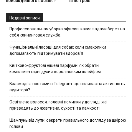
повсякденного носіння?
за всі гроші
Недавні записи
Профессиональная уборка офисов: какие задачи берет на
себя клининговая служба
Функціональні ласощі для собак: коли смаколики
допомагають підтримувати здоров’я
Квітково-фруктові нішеві парфуми: як обрати
компліментарні духи з королівським шлейфом
Взаємодії з постами в Telegram: що впливає на активність
аудиторії?
Освітлене волосся: головні помилки у догляді, які
призводять до жовтизни, сухості та ламкості
Шампунь від лупи: секрети правильного догляду за шкірою
голови