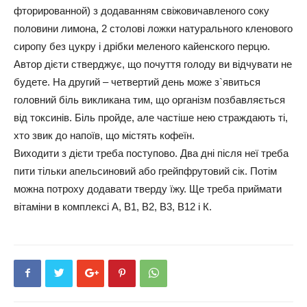
фторированной) з додаванням свіжовичавленого соку
половини лимона, 2 столові ложки натурального кленового
сиропу без цукру і дрібки меленого кайенского перцю.
Автор дієти стверджує, що почуття голоду ви відчувати не
будете. На другий – четвертий день може з`явиться
головний біль викликана тим, що організм позбавляється
від токсинів. Біль пройде, але частіше нею страждають ті,
хто звик до напоїв, що містять кофеїн.
Виходити з дієти треба поступово. Два дні після неї треба
пити тільки апельсиновий або грейпфрутовий сік. Потім
можна потроху додавати тверду їжу. Ще треба приймати
вітаміни в комплексі А, В1, В2, В3, В12 і К.