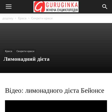
додому
Краса
Секрети краси
Краса
Секрети краси
Лимонадний дієта
Відео: лимонадного дієта Бейонсе