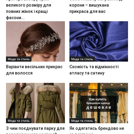
великого розміру для
корони – вишукана
повних жінок і кращі
прикраса для вас
фасони...
Мода та стиль
Мода та стиль
Варіанти весільних прикрас
Схожість та відмінності
для волосся
атласу та сатину
Мода та стиль
Мода та стиль
З чим поєднувати парку для
Як одягатись брендово не