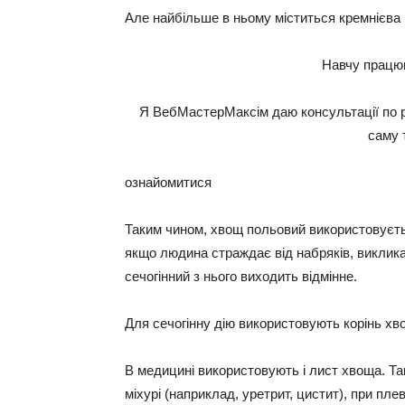
Але найбільше в ньому міститься кремнієва 
Навчу працюв
Я ВебМастерМаксім даю консультації по р
саму 
ознайомитися
Таким чином, хвощ польовий використовуєтьс
якщо людина страждає від набряків, виклика
сечогінний з нього виходить відмінне.
Для сечогінну дію використовують корінь хв
В медицині використовують і лист хвоща. Т
міхурі (наприклад, уретрит, цистит), при пле