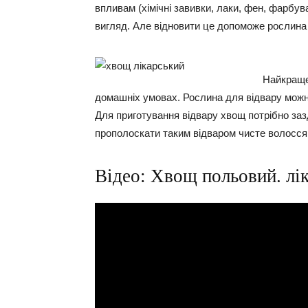
впливам (хімічні завивки, лаки, фен, фарбува
вигляд. Але відновити це допоможе рослина
Найкраще
домашніх умовах. Рослина для відвару можна
Для приготування відвару хвощ потрібно зазд
прополоскати таким відваром чисте волосся 
Відео: Хвощ польовий. лік