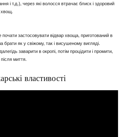
ння і т.д.), через які волосся втрачає блиск і здоровий
 хвощ.
 почати застосовувати відвар хвоща, приготований в
 брати як у свіжому, так і висушеному вигляді.
алегідь заварити в окропі, потім процідити і промити,
після миття.
арські властивості