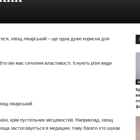
мтеся, хвощ лікарський – ще одна дуже корисна для
о він має сечогінні властивості. Існують різні види
М
Кр
ве
по
фа
раїні, крім пустельних місцевостей. Наприклад, хвощ
воща застосовується в медицині, тому багато хто шукає