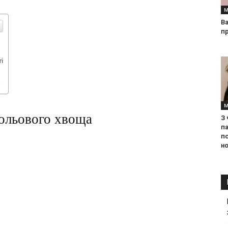
М
Ва
п
і
e
М
польового хвоща
З
па
п
но