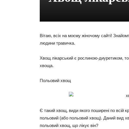
Вітаю, всіх на моєму жіночому сайті! Знайо
людини травичка.
Хвощ лікарський є рослиною-диуретиком, тобт
хвоща.
Польовий хвощ
Є такий хвощ, види якого поширені по всій к
польовий (або польовий хвощ). Даний вид х
польовий хвощ, що лікує він?