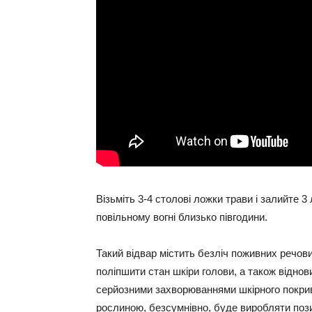
Візьміть 3-4 столові ложки трави і залийте 3
повільному вогні близько півгодини.
Такий відвар містить безліч поживних речови
поліпшити стан шкіри голови, а також відно
серйозними захворюваннями шкірного покриву
рослиною, безсумнівно, буде виробляти поз