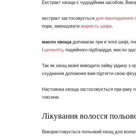
Екстракт хвоща є чудодійним засобом. Вико
екстракт застосовується
для омолодження 
пори, зменшувати
жирність шкіри
.
масло хвоща
допомагає при в`ялої шкірі, п
і
целюліту
, подвійного підборіддя, масло зд
Так як хвощ може виводити зайву рідину з о
схуднення допоможе вам підтягти свою фігур
Настоянка хвоща застосовується при раку пе
токсини.
Лікування волосся польов
Використовується польовий хвощ для волос