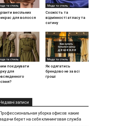
ода та стиль
Мода та стиль
ріанти весільних
Схожість та
рикрас для волосся
відмінності атласу та
сатину
ода та стиль
Мода та стиль
 чим поєднувати
Як одягатись
рку для
брендово не за всі
овсякденного
гроші
сіння?
Недавні записи
Профессиональная уборка офисов: какие
задачи берет на себя клининговая служба