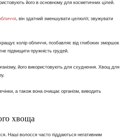
ристовують його в основному для косметичних цілей.
обличчя
, він здатний зменшувати целюліт, звужувати
окращує колір обличчя, позбавляє від глибоких зморшок
атне підвищити пружність грудей.
рганізму, його використовують для схуднення. Хвощ для
у.
чінки, а також вона очищає організм, виводить
ого хвоща
ся. Наші волосся часто піддаються негативним