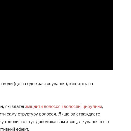
 л води (це на одне застосування), кип`ятіть на
н, які здатні
зміцнити волосся і волосяні цибулини
,
вити саму структуру волосся. Якщо ви страждаєте
 голови, то і тут допоможе вам хвощ, лікування цією
итивний ефект.