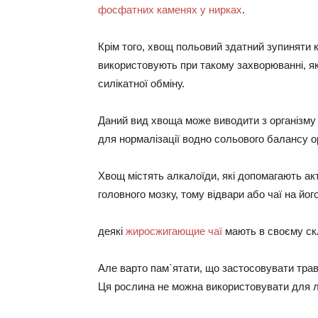
фосфатних каменях у нирках
.
Крім того, хвощ польовий здатний зупиняти к
використовують при такому захворюванні, я
силікатної обміну.
Даний вид хвоща може виводити з організму
для нормалізації водно сольового балансу ор
Хвощ містять алкалоїди, які допомагають акт
головного мозку, тому відвари або чаї на йог
деякі
жиросжигающие чаї
мають в своєму скл
Але варто пам`ятати, що застосовувати трав
Ця рослина не можна використовувати для л