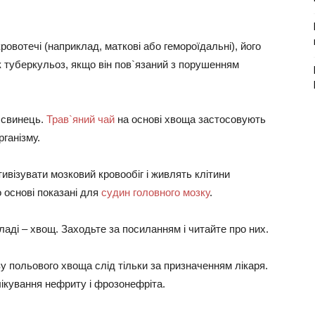
ровотечі (наприклад, маткові або гемороїдальні), його
к туберкульоз, якщо він пов`язаний з порушенням
 свинець.
Трав`яний чай
на основі хвоща застосовують
ганізму.
ивізувати мозковий кровообіг і живлять клітини
о основі показані для
судин головного мозку
.
аді – хвощ. Заходьте за посиланням і читайте про них.
у польового хвоща слід тільки за призначенням лікаря.
ікування нефриту і фрозонефріта.