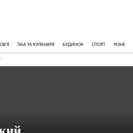
ОВ’Я
ЇЖА ТА КУЛІНАРІЯ
БУДИНОК
СПОРТ
РІЗНЕ
ий
ький