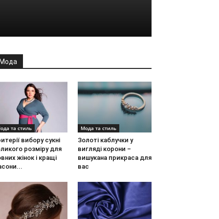
Мода
ода та стиль
Мода та стиль
итерії вибору сукні
Золоті каблучки у
ликого розміру для
вигляді корони –
вних жінок і кращі
вишукана прикраса для
сони...
вас