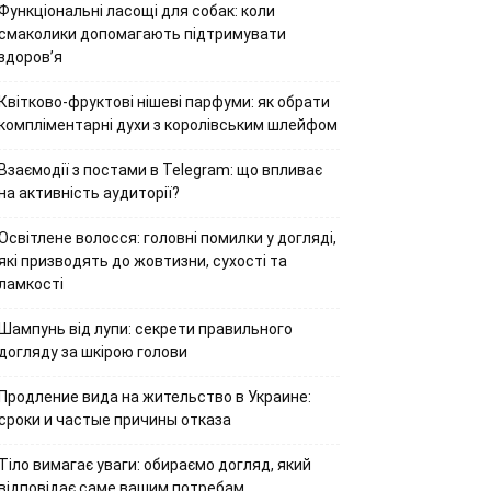
Функціональні ласощі для собак: коли
смаколики допомагають підтримувати
здоров’я
Квітково-фруктові нішеві парфуми: як обрати
компліментарні духи з королівським шлейфом
Взаємодії з постами в Telegram: що впливає
на активність аудиторії?
Освітлене волосся: головні помилки у догляді,
які призводять до жовтизни, сухості та
ламкості
Шампунь від лупи: секрети правильного
догляду за шкірою голови
Продление вида на жительство в Украине:
сроки и частые причины отказа
Тіло вимагає уваги: обираємо догляд, який
відповідає саме вашим потребам