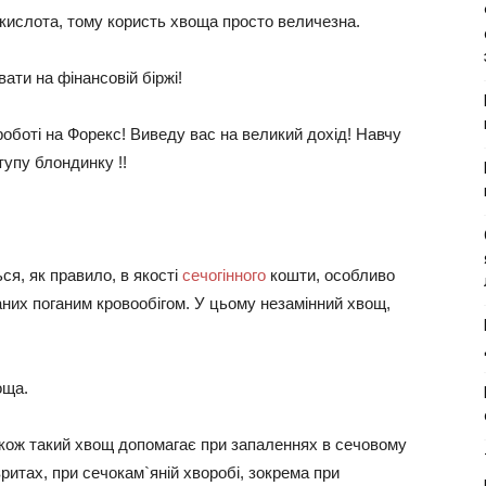
кислота, тому користь хвоща просто величезна.
ати на фінансовій біржі!
оботі на Форекс! Виведу вас на великий дохід! Навчу
тупу блондинку !!
я, як правило, в якості
сечогінного
кошти, особливо
них поганим кровообігом. У цьому незамінний хвощ,
оща.
акож такий хвощ допомагає при запаленнях в сечовому
вритах, при сечокам`яній хворобі, зокрема при