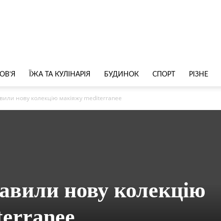
ОВ’Я
ЇЖА ТА КУЛІНАРІЯ
БУДИНОК
СПОРТ
РІЗНЕ
вили нову колекцію макіяжу mediterranee
тавили нову колекцію
terranee