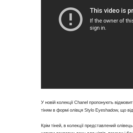
У новій колекції Chanel пропонують відмовити
тіням в формі олівця Stylo Eyeshadow, що від
Крім тіней, в колекції представлений олівець