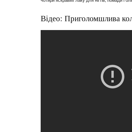
чотири яскравих лаку для нігтів, помади і бл
Відео: Приголомшлива кол