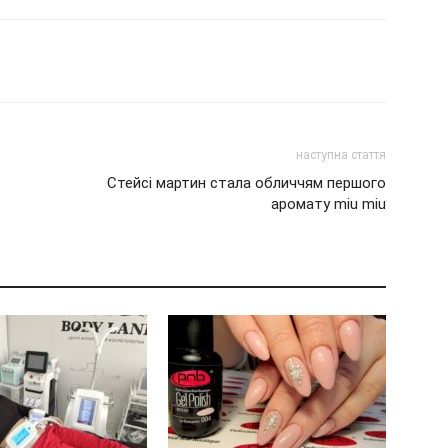
наступна стаття
Стейсі мартин стала обличчям першого
аромату miu miu