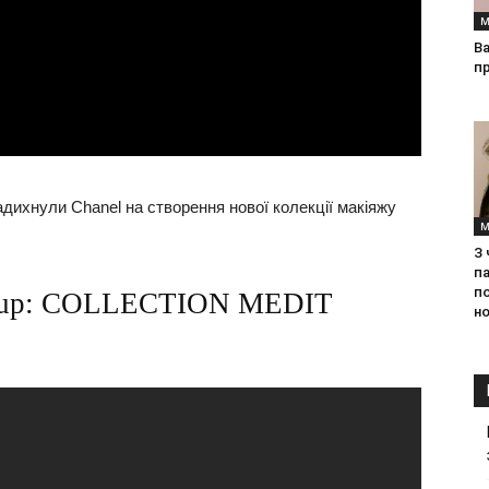
М
Ва
п
дихнули Chanel на створення нової колекції макіяжу
М
З
па
п
keup: COLLECTION MEDIT
но