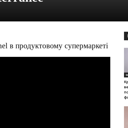
nel в продуктовому супермаркеті
М
Кр
ве
по
фа