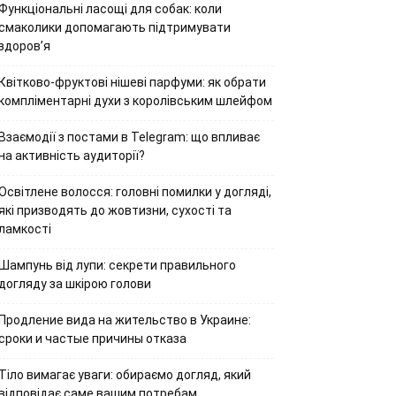
Функціональні ласощі для собак: коли
смаколики допомагають підтримувати
здоров’я
Квітково-фруктові нішеві парфуми: як обрати
компліментарні духи з королівським шлейфом
Взаємодії з постами в Telegram: що впливає
на активність аудиторії?
Освітлене волосся: головні помилки у догляді,
які призводять до жовтизни, сухості та
ламкості
Шампунь від лупи: секрети правильного
догляду за шкірою голови
Продление вида на жительство в Украине:
сроки и частые причины отказа
Тіло вимагає уваги: обираємо догляд, який
відповідає саме вашим потребам