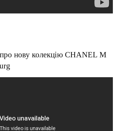
– про нову колекцію CHANEL M
burg