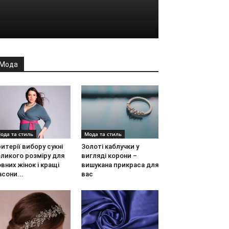
Мода
ода та стиль
Мода та стиль
итерії вибору сукні
Золоті каблучки у
ликого розміру для
вигляді корони –
вних жінок і кращі
вишукана прикраса для
сони...
вас