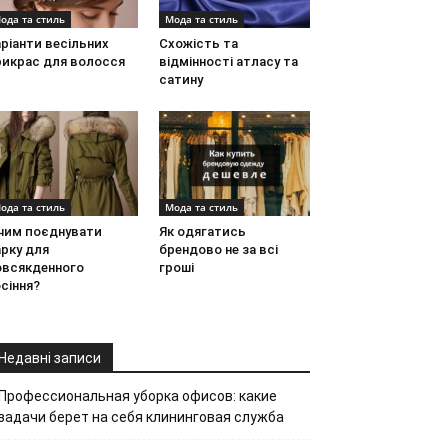
ода та стиль
Мода та стиль
ріанти весільних
Схожість та
рикрас для волосся
відмінності атласу та
сатину
ода та стиль
Мода та стиль
 чим поєднувати
Як одягатись
рку для
брендово не за всі
овсякденного
гроші
сіння?
Недавні записи
Профессиональная уборка офисов: какие
задачи берет на себя клининговая служба