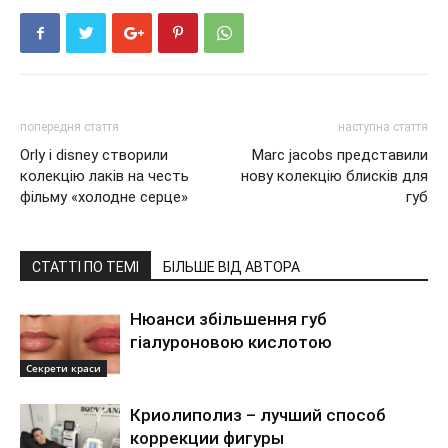
попередня стаття
наступна стаття
Orly і disney створили
Marc jacobs представили
колекцію лаків на честь
нову колекцію блисків для
фільму «холодне серце»
губ
СТАТТІ ПО ТЕМІ
БІЛЬШЕ ВІД АВТОРА
Нюанси збільшення губ
гіалуроновою кислотою
Секрети краси
Криолиполиз – лучший способ
коррекции фигуры