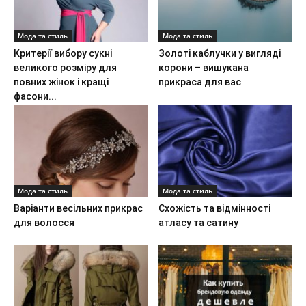
Мода та стиль
Мода та стиль
Критерії вибору сукні
Золоті каблучки у вигляді
великого розміру для
корони – вишукана
повних жінок і кращі
прикраса для вас
фасони...
Мода та стиль
Мода та стиль
Варіанти весільних прикрас
Схожість та відмінності
для волосся
атласу та сатину