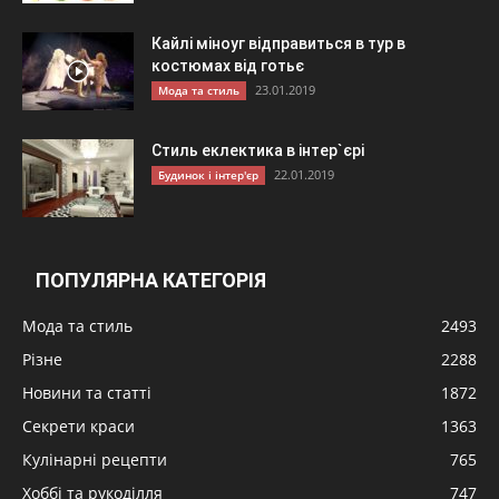
Кайлі міноуг відправиться в тур в
костюмах від готьє
23.01.2019
Мода та стиль
Стиль еклектика в інтер`єрі
22.01.2019
Будинок і інтер'єр
ПОПУЛЯРНА КАТЕГОРІЯ
Мода та стиль
2493
Різне
2288
Новини та статті
1872
Секрети краси
1363
Кулінарні рецепти
765
Хоббі та рукоділля
747