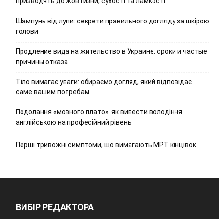
призводять до жовтизни, сухості та ламкості
Шампунь від лупи: секрети правильного догляду за шкірою
голови
Продление вида на жительство в Украине: сроки и частые
причины отказа
Тіло вимагає уваги: обираємо догляд, який відповідає
саме вашим потребам
Подолання «мовного плато»: як вивести володіння
англійською на професійний рівень
Перші тривожні симптоми, що вимагають МРТ кінцівок
ВИБІР РЕДАКТОРА