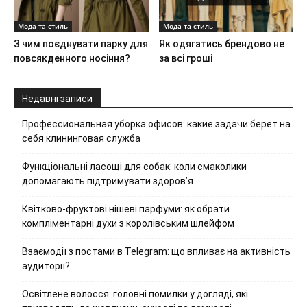
Мода та стиль
Мода та стиль
З чим поєднувати парку для
Як одягатись брендово не
повсякденного носіння?
за всі гроші
Недавні записи
Профессиональная уборка офисов: какие задачи берет на
себя клининговая служба
Функціональні ласощі для собак: коли смаколики
допомагають підтримувати здоров’я
Квітково-фруктові нішеві парфуми: як обрати
компліментарні духи з королівським шлейфом
Взаємодії з постами в Telegram: що впливає на активність
аудиторії?
Освітлене волосся: головні помилки у догляді, які