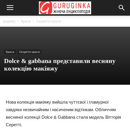
додому
Краса
Секрети краси
Краса
Секрети краси
Dolce & gabbana представили весняну
колекцію макіяжу
Нова колекція макіяжу вийшла чуттєвої і гламурної
завдяки незвичайним і насиченим відтінкам. Обличчям
весняної колекції Dolce & Gabbana стала модель Вітторія
Серетті.