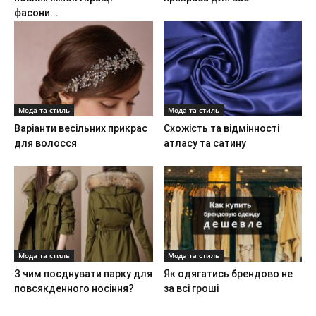
фасони...
Мода та стиль
Мода та стиль
Варіанти весільних прикрас
Схожість та відмінності
для волосся
атласу та сатину
Мода та стиль
Мода та стиль
З чим поєднувати парку для
Як одягатись брендово не
повсякденного носіння?
за всі гроші