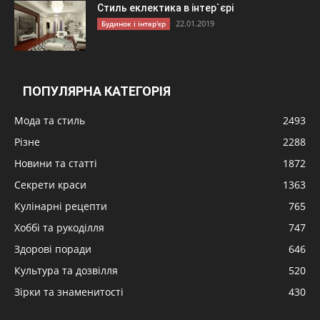
Стиль еклектика в інтер`єрі
22.01.2019
Будинок і інтер'єр
ПОПУЛЯРНА КАТЕГОРІЯ
Мода та стиль
2493
Різне
2288
Новини та статті
1872
Секрети краси
1363
Кулінарні рецепти
765
Хоббі та рукоділля
747
Здорові поради
646
Культура та дозвілля
520
Зірки та знаменитості
430