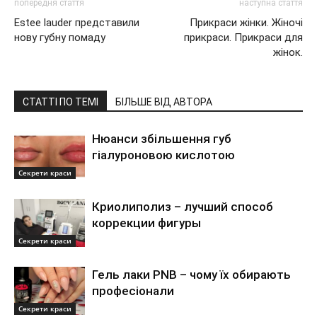
попередня стаття
наступна стаття
Estee lauder представили
Прикраси жінки. Жіночі
нову губну помаду
прикраси. Прикраси для
жінок.
СТАТТІ ПО ТЕМІ
БІЛЬШЕ ВІД АВТОРА
Нюанси збільшення губ
гіалуроновою кислотою
Секрети краси
Криолиполиз – лучший способ
коррекции фигуры
Секрети краси
Гель лаки PNB – чому їх обирають
професіонали
Секрети краси