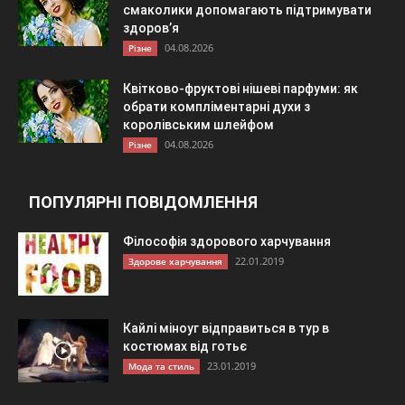
смаколики допомагають підтримувати
здоров’я
04.08.2026
Різне
Квітково-фруктові нішеві парфуми: як
обрати компліментарні духи з
королівським шлейфом
04.08.2026
Різне
ПОПУЛЯРНІ ПОВІДОМЛЕННЯ
Філософія здорового харчування
22.01.2019
Здорове харчування
Кайлі міноуг відправиться в тур в
костюмах від готьє
23.01.2019
Мода та стиль