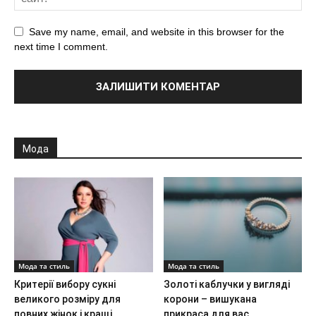
Save my name, email, and website in this browser for the
next time I comment.
Мода
Мода та стиль
Мода та стиль
Критерії вибору сукні
Золоті каблучки у вигляді
великого розміру для
корони – вишукана
повних жінок і кращі
прикраса для вас