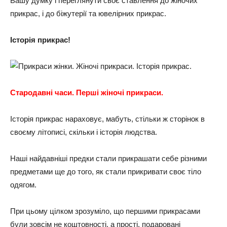
Вашу думку і переглянути своє ставлення до жіночих
прикрас, і до біжутерії та ювелірних прикрас.
Історія прикрас!
Стародавні часи. Перші жіночі прикраси.
Історія прикрас нараховує, мабуть, стільки ж сторінок в
своєму літописі, скільки і історія людства.
Наші найдавніші предки стали прикрашати себе різними
предметами ще до того, як стали прикривати своє тіло
одягом.
При цьому цілком зрозуміло, що першими прикрасами
були зовсім не коштовності, а прості, подаровані