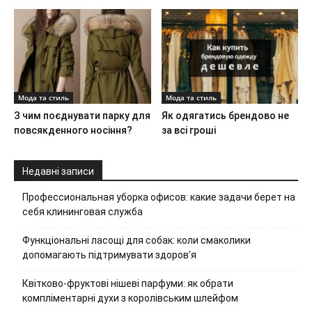
Мода та стиль
Мода та стиль
З чим поєднувати парку для
Як одягатись брендово не
повсякденного носіння?
за всі гроші
Недавні записи
Профессиональная уборка офисов: какие задачи берет на
себя клининговая служба
Функціональні ласощі для собак: коли смаколики
допомагають підтримувати здоров’я
Квітково-фруктові нішеві парфуми: як обрати
компліментарні духи з королівським шлейфом