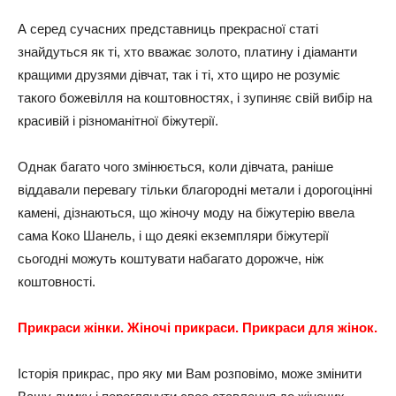
А серед сучасних представниць прекрасної статі
знайдуться як ті, хто вважає золото, платину і діаманти
кращими друзями дівчат, так і ті, хто щиро не розуміє
такого божевілля на коштовностях, і зупиняє свій вибір на
красивій і різноманітної біжутерії.
Однак багато чого змінюється, коли дівчата, раніше
віддавали перевагу тільки благородні метали і дорогоцінні
камені, дізнаються, що жіночу моду на біжутерію ввела
сама Коко Шанель, і що деякі екземпляри біжутерії
сьогодні можуть коштувати набагато дорожче, ніж
коштовності.
Прикраси жінки. Жіночі прикраси. Прикраси для жінок.
Історія прикрас, про яку ми Вам розповімо, може змінити