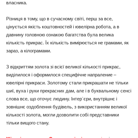
власника.
Різниця в тому, що в сучасному світі, перш за все,
цінується якість коштовностей і ювелірна робота, а в
давнину головною ознакою багатства була велика
кількість прикрас. Їх кількість вимірюється не грамами, як
зараз, а кілограмами.
З відкриттям золота зі всієї великої кількості прикрас,
виділилося і оформилося специфічне напраление –
ювелірні прикраси. Золотому стали прикрашати не тільки
шиї, вуха і руки прекрасних дам, але і в буквальному сенсі
слова все, що оточує людину. Інтер`єри, внутрішнє і
зовнішнє оздоблення будівель, з використанням великої
кількості золота, могли дозволити собі представники
тільки вищого стану.