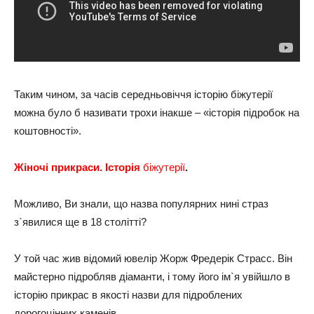
Таким чином, за часів середньовіччя історію біжутерії
можна було б називати трохи інакше – «історія підробок на
коштовності».
Жіночі прикраси. Історія
біжутерії
.
Можливо, Ви знали, що назва популярних нині страз
з`явилися ще в 18 столітті?
У той час жив відомий ювелір Жорж Фредерік Страсс. Він
майстерно підробляв діаманти, і тому його ім`я увійшло в
історію прикрас в якості назви для підроблених
дорогоцінних каменів.