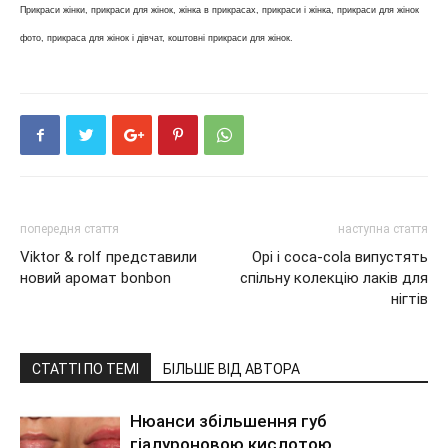
Прикраси жінки, прикраси для жінок, жінка в прикрасах, прикраси і жінка, прикраси для жінок
фото, прикраса для жінок і дівчат, коштовні прикраси для жінок.
попередня стаття
наступна стаття
Viktor & rolf представили
Opi і coca-cola випустять
новий аромат bonbon
спільну колекцію лаків для
нігтів
СТАТТІ ПО ТЕМІ
БІЛЬШЕ ВІД АВТОРА
Нюанси збільшення губ
гіалуроновою кислотою