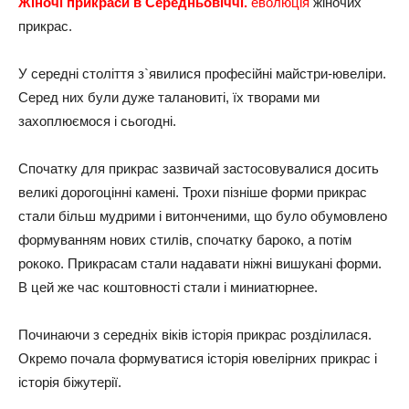
Жіночі прикраси в Середньовіччі.
еволюція
жіночих
прикрас.
У середні століття з`явилися професійні майстри-ювеліри.
Серед них були дуже талановиті, їх творами ми
захоплюємося і сьогодні.
Спочатку для прикрас зазвичай застосовувалися досить
великі дорогоцінні камені. Трохи пізніше форми прикрас
стали більш мудрими і витонченими, що було обумовлено
формуванням нових стилів, спочатку бароко, а потім
рококо. Прикрасам стали надавати ніжні вишукані форми.
В цей же час коштовності стали і миниатюрнее.
Починаючи з середніх віків історія прикрас розділилася.
Окремо почала формуватися історія ювелірних прикрас і
історія біжутерії.