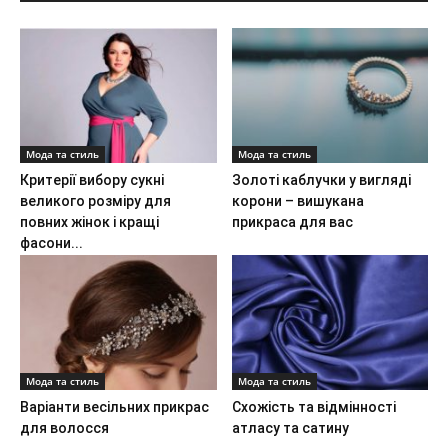
Мода та стиль
Мода та стиль
Критерії вибору сукні
Золоті каблучки у вигляді
великого розміру для
корони – вишукана
повних жінок і кращі
прикраса для вас
фасони...
Мода та стиль
Мода та стиль
Варіанти весільних прикрас
Схожість та відмінності
для волосся
атласу та сатину