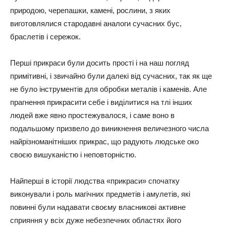
природою, черепашки, камені, рослини, з яких
виготовлялися стародавні аналоги сучасних бус,
браслетів і сережок.
Перші прикраси були досить прості і на наш погляд
примітивні, і звичайно були далекі від сучасних, так як ще
не було інструментів для обробки металів і каменів. Але
прагнення прикрасити себе і виділитися на тлі інших
людей вже явно простежувалося, і саме воно в
подальшому призвело до виникнення величезного числа
найрізноманітніших прикрас, що радують людське око
своєю вишуканістю і неповторністю.
Найперші в історії людства «прикраси» спочатку
виконували і роль магічних предметів і амулетів, які
повинні були надавати своєму власникові активне
сприяння у всіх дуже небезпечних областях його