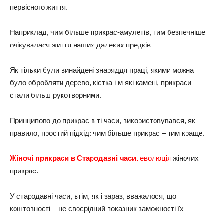
первісного життя.
Наприклад, чим більше прикрас-амулетів, тим безпечніше
очікувалася життя наших далеких предків.
Як тільки були винайдені знаряддя праці, якими можна
було обробляти дерево, кістка і м`які камені, прикраси
стали більш рукотворними.
Принципово до прикрас в ті часи, використовувався, як
правило, простий підхід: чим більше прикрас – тим краще.
Жіночі прикраси в Стародавні часи.
еволюція
жіночих
прикрас.
У стародавні часи, втім, як і зараз, вважалося, що
коштовності – це своєрідний показник заможності їх