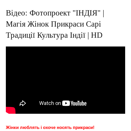
Відео: Фотопроект "ІНДІЯ" |
Магія Жінок Прикраси Сарі
Традиції Культура Індії | HD
Жінки люблять і охоче носять прикраси!