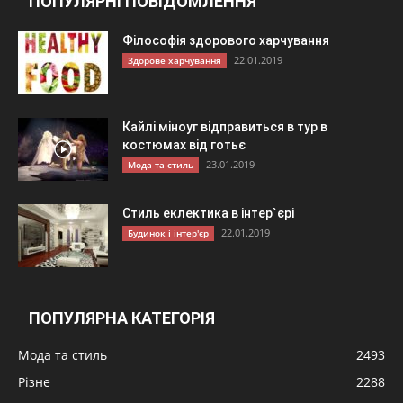
ПОПУЛЯРНІ ПОВІДОМЛЕННЯ
Філософія здорового харчування
22.01.2019
Здорове харчування
Кайлі міноуг відправиться в тур в
костюмах від готьє
23.01.2019
Мода та стиль
Стиль еклектика в інтер`єрі
22.01.2019
Будинок і інтер'єр
ПОПУЛЯРНА КАТЕГОРІЯ
Мода та стиль
2493
Різне
2288