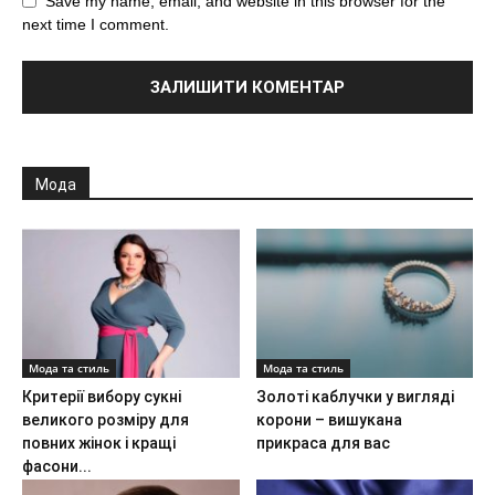
Save my name, email, and website in this browser for the
next time I comment.
Мода
Мода та стиль
Мода та стиль
Критерії вибору сукні
Золоті каблучки у вигляді
великого розміру для
корони – вишукана
повних жінок і кращі
прикраса для вас
фасони...