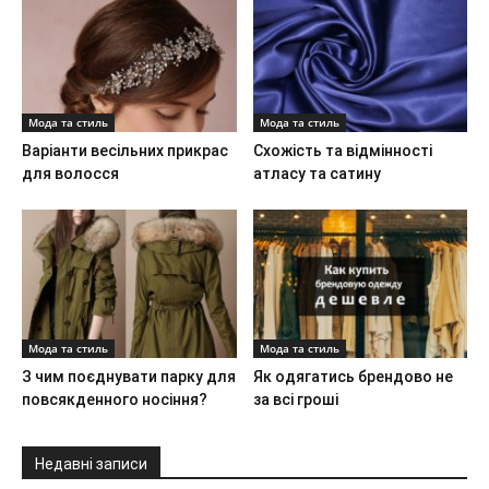
Мода та стиль
Мода та стиль
Варіанти весільних прикрас
Схожість та відмінності
для волосся
атласу та сатину
Мода та стиль
Мода та стиль
З чим поєднувати парку для
Як одягатись брендово не
повсякденного носіння?
за всі гроші
Недавні записи