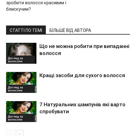
зробити волосся красивим і
блискучим?
СТАТТІ ПО ТЕМІ
БІЛЬШЕ ВІД АВТОРА
Що не можна робити при випаданні
волосся
Догляд за
волоссям
Кращі засоби для сухого волосся
Догляд за
волоссям
7 Натуральних шампунів які варто
спробувати
Догляд за
волоссям