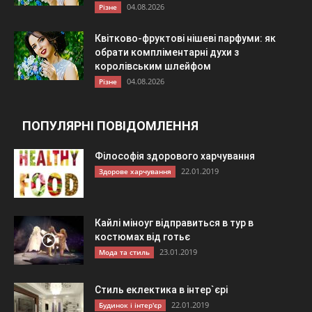
04.08.2026
Різне
Квітково-фруктові нішеві парфуми: як
обрати компліментарні духи з
королівським шлейфом
04.08.2026
Різне
ПОПУЛЯРНІ ПОВІДОМЛЕННЯ
Філософія здорового харчування
22.01.2019
Здорове харчування
Кайлі міноуг відправиться в тур в
костюмах від готьє
23.01.2019
Мода та стиль
Стиль еклектика в інтер`єрі
22.01.2019
Будинок і інтер'єр