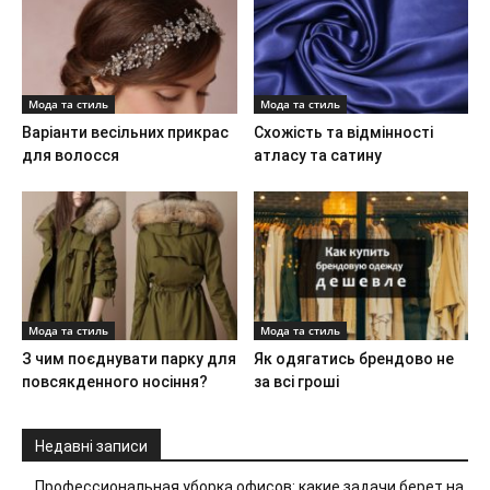
Мода та стиль
Мода та стиль
Варіанти весільних прикрас
Схожість та відмінності
для волосся
атласу та сатину
Мода та стиль
Мода та стиль
З чим поєднувати парку для
Як одягатись брендово не
повсякденного носіння?
за всі гроші
Недавні записи
Профессиональная уборка офисов: какие задачи берет на