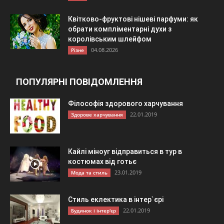
Квітково-фруктові нішеві парфуми: як
обрати компліментарні духи з
королівським шлейфом
04.08.2026
Різне
ПОПУЛЯРНІ ПОВІДОМЛЕННЯ
Філософія здорового харчування
22.01.2019
Здорове харчування
Кайлі міноуг відправиться в тур в
костюмах від готьє
23.01.2019
Мода та стиль
Стиль еклектика в інтер`єрі
22.01.2019
Будинок і інтер'єр