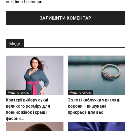
next time I comment.
Мода
Мода та стиль
Мода та стиль
Критерії вибору сукні
Золоті каблучки у вигляді
великого розміру для
корони – вишукана
повних жінок і кращі
прикраса для вас
фасони...