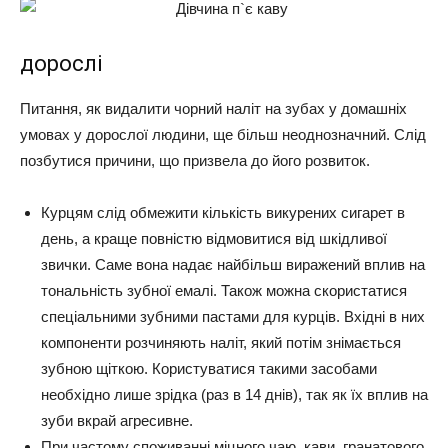
дорослі
Питання, як видалити чорний наліт на зубах у домашніх
умовах у дорослої людини, ще більш неоднозначний. Слід
позбутися причини, що призвела до його розвиток.
Курцям слід обмежити кількість викурених сигарет в
день, а краще повністю відмовитися від шкідливої
звички.
Саме вона надає найбільш виражений вплив на
тональність зубної емалі. Також можна скористатися
спеціальними зубними пастами для курців. Вхідні в них
компоненти розчиняють наліт, який потім знімається
зубною щіткою. Користуватися такими засобами
необхідно лише зрідка (раз в 14 днів), так як їх вплив на
зуби вкрай агресивне.
При частому споживанні міцного чаю, кави, гранатового