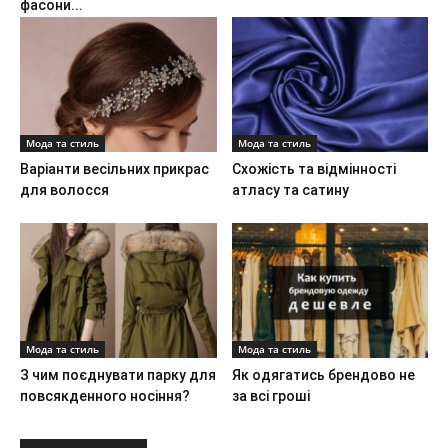
фасони...
Мода та стиль
Мода та стиль
Варіанти весільних прикрас
Схожість та відмінності
для волосся
атласу та сатину
Мода та стиль
Мода та стиль
З чим поєднувати парку для
Як одягатись брендово не
повсякденного носіння?
за всі гроші