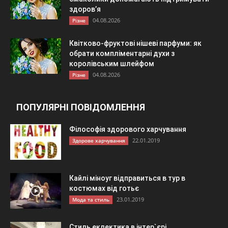
здоров’я
04.08.2026
Різне
Квітково-фруктові нішеві парфуми: як
обрати компліментарні духи з
королівським шлейфом
04.08.2026
Різне
ПОПУЛЯРНІ ПОВІДОМЛЕННЯ
Філософія здорового харчування
22.01.2019
Здорове харчування
Кайлі міноуг відправиться в тур в
костюмах від готьє
23.01.2019
Мода та стиль
Стиль еклектика в інтер`єрі