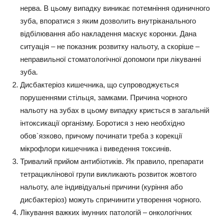
нерва.
В цьому випадку виникає потемніння одиничного
зуба, впоратися з яким дозволить внутріканального
відбілювання або накладення маскує коронки. Дана
ситуація – не показник розвитку нальоту, а скоріше –
неправильної стоматологічної допомоги при лікуванні
зуба.
Дисбактеріоз кишечника, що супроводжується
порушеннями стільця, замками.
Причина чорного
нальоту на зубах в цьому випадку криється в загальній
інтоксикації організму. Боротися з нею необхідно
обов`язково, причому починати треба з корекції
мікрофлори кишечника і виведення токсинів.
Тривалий прийом антибіотиків.
Як правило, препарати
тетрациклінової групи викликають розвиток жовтого
нальоту, але індивідуальні причини (куріння або
дисбактеріоз) можуть спричинити утворення чорного.
Лікування важких імунних патологій –
онкологічних