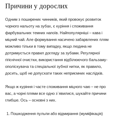
Причини у дорослих
Одним з поширених чинників, який провокує розвиток
чорного нальоту на зубах, є куріння і споживання
фарбувальних темних напоїв. Найпопулярніші – кава і
міцний чай.
Але формування насичено забарвлених плям
можливо тільки в тому випадку, якщо людина не
дотримується правил догляду за зубами. Регулярної
гігієнічної очистки, використання відбілюючого бальзаму-
ополіскувача та спеціальної зубної нитки, як правило,
досить, щоб не допускати таких неприємних наслідків.
Якщо ж куріння і часте споживання міцного чаю – не про
вас, а чорні плями все одно з`явилися, шукайте причини
глибше. Ось – основні з них.
Пошкодження пульпи або відмирання (муміфікація)