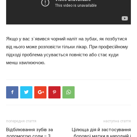
Якщо у вас з`явився чорний наліт на зубах, як позбутися
від нього може розповісти тільки лікар. При професійному
підході проблема усувається повністю або стає куди
менш хвилюючою.
попередня стаття
наступна стаття
Відбілювання зубів за
Цілюща дія й застосування
допомогою соди – 3
борової матки в народній і