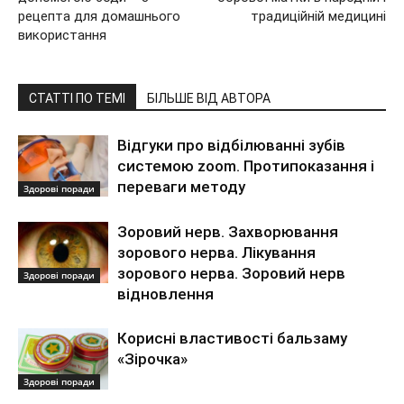
рецепта для домашнього
традиційній медицині
використання
СТАТТІ ПО ТЕМІ
БІЛЬШЕ ВІД АВТОРА
Відгуки про відбілюванні зубів
системою zoom. Протипоказання і
переваги методу
Здорові поради
Зоровий нерв. Захворювання
зорового нерва. Лікування
зорового нерва. Зоровий нерв
Здорові поради
відновлення
Корисні властивості бальзаму
«Зірочка»
Здорові поради