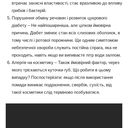
втрачає захисні властивості, стає вразливою до впливу
грибків і бактерій.
Порушення обміну речовин і розвиток цукрового
діабету
– Не найпоширеніша, але цілком ймовірна
причина. Діабет змінює стан всіх слизових оболонок, в
тому числі і ротової порожнини. Ще одним симптомом
небезпечної хвороби служить постійна спрага, яка не
проходить, навіть якщо ви випиваєте літр води залпом.
Алергія на косметику
– Також ймовірний фактор, через
якого тріскаються куточки губ. Що робити в цьому
випадку? Поспостерігати: якщо після використання
помади виникає подразнення, свербіж, сухість, від
такої косметики слід терміново позбуватися.