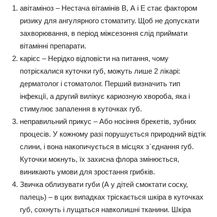
авітаміноз
– Нестача вітамінів В, А і Е стає фактором
ризику для ангулярного стоматиту. Щоб не допускати
захворювання, в період міжсезоння слід приймати
вітамінні препарати.
карієс
– Нерідко відповісти на питання, чому
потріскалися куточки губ, можуть лише 2 лікарі:
дерматолог і стоматолог. Перший визначить тип
інфекції, а другий вилікує кариозную хвороба, яка і
стимулює запалення в куточках губ.
неправильний прикус
– Або носіння брекетів, зубних
процесів. У кожному разі порушується природний відтік
слини, і вона накопичується в місцях з`єднання губ.
Куточки мокнуть, їх захисна флора змінюється,
виникають умови для зростання грибків.
Звичка облизувати губи
(А у дітей смоктати соску,
палець) – в цих випадках тріскається шкіра в куточках
губ, сохнуть і лущаться навколишні тканини. Шкіра