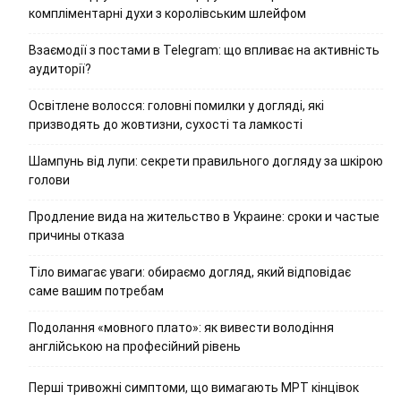
компліментарні духи з королівським шлейфом
Взаємодії з постами в Telegram: що впливає на активність
аудиторії?
Освітлене волосся: головні помилки у догляді, які
призводять до жовтизни, сухості та ламкості
Шампунь від лупи: секрети правильного догляду за шкірою
голови
Продление вида на жительство в Украине: сроки и частые
причины отказа
Тіло вимагає уваги: обираємо догляд, який відповідає
саме вашим потребам
Подолання «мовного плато»: як вивести володіння
англійською на професійний рівень
Перші тривожні симптоми, що вимагають МРТ кінцівок