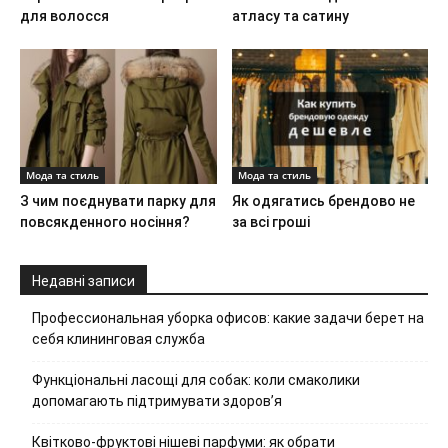
для волосся
атласу та сатину
Мода та стиль
Мода та стиль
З чим поєднувати парку для
Як одягатись брендово не
повсякденного носіння?
за всі гроші
Недавні записи
Профессиональная уборка офисов: какие задачи берет на
себя клининговая служба
Функціональні ласощі для собак: коли смаколики
допомагають підтримувати здоров’я
Квітково-фруктові нішеві парфуми: як обрати