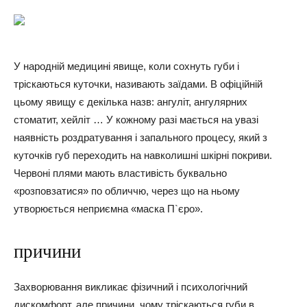
У народній медицині явище, коли сохнуть губи і
тріскаються куточки, називають заїдами. В офіційній
цьому явищу є декілька назв: ангуліт, ангулярних
стоматит, хейліт … У кожному разі мається на увазі
наявність роздратування і запального процесу, який з
куточків губ переходить на навколишні шкірні покриви.
Червоні плями мають властивість буквально
«розповзатися» по обличчю, через що на ньому
утворюється неприємна «маска П`єро».
причини
Захворювання викликає фізичний і психологічний
дискомфорт, але причини, чому тріскаються губи в