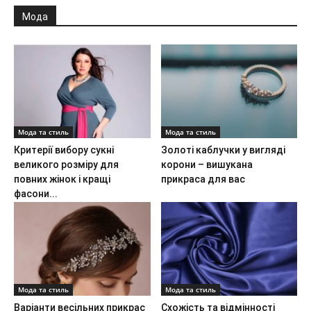
Мода
Мода та стиль
Мода та стиль
Критерії вибору сукні
Золоті каблучки у вигляді
великого розміру для
корони – вишукана
повних жінок і кращі
прикраса для вас
фасони...
Мода та стиль
Мода та стиль
Варіанти весільних прикрас
Схожість та відмінності