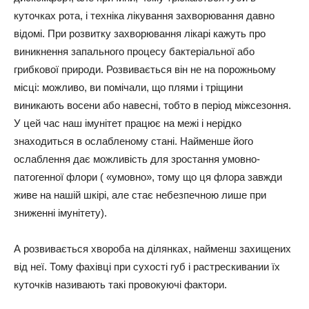
куточках рота, і техніка лікування захворювання давно
відомі.
При розвитку захворювання лікарі кажуть про
виникнення запального процесу бактеріальної або
грибкової природи
. Розвивається він не на порожньому
місці: можливо, ви помічали, що плями і тріщини
виникають восени або навесні, тобто в період міжсезоння.
У цей час наш імунітет працює на межі і нерідко
знаходиться в ослабленому стані. Найменше його
ослаблення дає можливість для зростання умовно-
патогенної флори ( «умовно», тому що ця флора завжди
живе на нашій шкірі, але стає небезпечною лише при
зниженні імунітету).
А розвивається хвороба на ділянках, найменш захищених
від неї. Тому фахівці при сухості губ і растрескивании їх
куточків називають такі провокуючі фактори.