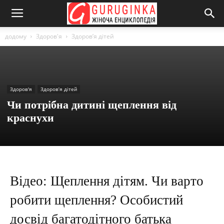
додому
Здоров'я
Здоров’я дітей
Здоров'я
Здоров’я дітей
Чи потрібна дитині щеплення від
краснухи
Відео: Щеплення дітям. Чи варто
робити щеплення? Особистий
досвід багатодітного батька