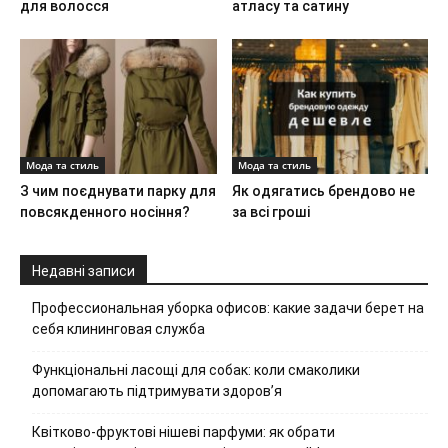
для волосся
атласу та сатину
Мода та стиль
Мода та стиль
З чим поєднувати парку для
Як одягатись брендово не
повсякденного носіння?
за всі гроші
Недавні записи
Профессиональная уборка офисов: какие задачи берет на
себя клининговая служба
Функціональні ласощі для собак: коли смаколики
допомагають підтримувати здоров’я
Квітково-фруктові нішеві парфуми: як обрати