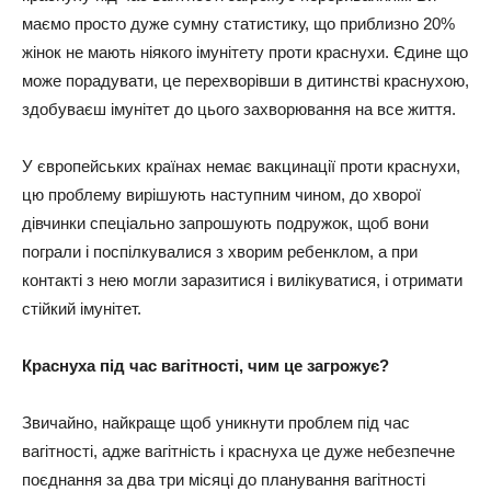
маємо просто дуже сумну статистику, що приблизно 20%
жінок не мають ніякого імунітету проти краснухи. Єдине що
може порадувати, це перехворівши в дитинстві краснухою,
здобуваєш імунітет до цього захворювання на все життя.
У європейських країнах немає вакцинації проти краснухи,
цю проблему вирішують наступним чином, до хворої
дівчинки спеціально запрошують подружок, щоб вони
пограли і поспілкувалися з хворим ребенклом, а при
контакті з нею могли заразитися і вилікуватися, і отримати
стійкий імунітет.
Краснуха під час вагітності, чим це загрожує?
Звичайно, найкраще щоб уникнути проблем під час
вагітності, адже вагітність і краснуха це дуже небезпечне
поєднання за два три місяці до планування вагітності