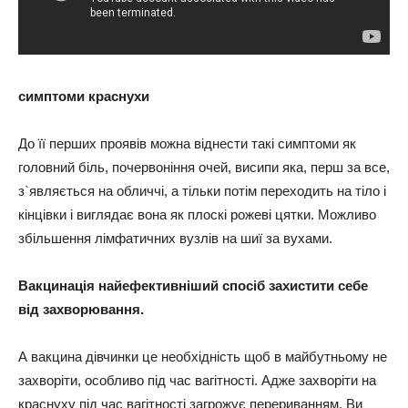
симптоми краснухи
До її перших проявів можна віднести такі симптоми як
головний біль, почервоніння очей, висипи яка, перш за все,
з`являється на обличчі, а тільки потім переходить на тіло і
кінцівки і виглядає вона як плоскі рожеві цятки. Можливо
збільшення лімфатичних вузлів на шиї за вухами.
Вакцинація найефективніший спосіб захистити себе
від захворювання.
А вакцина дівчинки це необхідність щоб в майбутньому не
захворіти, особливо під час вагітності. Адже захворіти на
краснуху під час вагітності загрожує перериванням. Ви