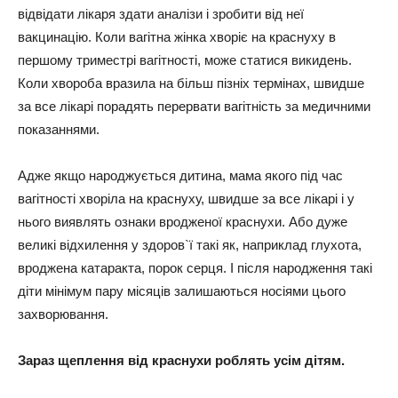
відвідати лікаря здати аналізи і зробити від неї
вакцинацію. Коли вагітна жінка хворіє на краснуху в
першому триместрі вагітності, може статися викидень.
Коли хвороба вразила на більш пізніх термінах, швидше
за все лікарі порадять перервати вагітність за медичними
показаннями.
Адже якщо народжується дитина, мама якого під час
вагітності хворіла на краснуху, швидше за все лікарі і у
нього виявлять ознаки вродженої краснухи. Або дуже
великі відхилення у здоров`ї такі як, наприклад глухота,
вроджена катаракта, порок серця. І після народження такі
діти мінімум пару місяців залишаються носіями цього
захворювання.
Зараз щеплення від краснухи роблять усім дітям.