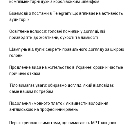
компліментарні духи з королівським шлейфом
Взаємодії з постами в Telegram: що впливає на активність
аудиторії?
Освітлене волосся: головні помилки у догляді, які
призводять до жовтизни, сухості та ламкості
Шампунь від лупи: секрети правильного догляду за шкірою
голови
Продление вида на жительство в Украине: сроки и частые
причины отказа
Тіло вимагає уваги: обираємо догляд, який відповідає
саме вашим потребам
Подолання «мовного плато»: як вивести володіння
англійською на професійний рівень
Перші тривожні симптоми, що вимагають МРТ кінцівок