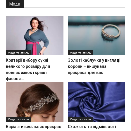
Мода
Мода та стиль
Мода та стиль
Критерії вибору сукні
Золоті каблучки у вигляді
великого розміру для
корони – вишукана
повних жінок і кращі
прикраса для вас
фасони...
Мода та стиль
Мода та стиль
Варіанти весільних прикрас
Схожість та відмінності