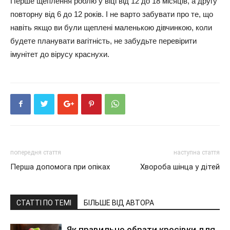
Перше щеплення роблю у віці від 12 до 18 місяців, а другу
повторну від 6 до 12 років. І не варто забувати про те, що
навіть якщо ви були щеплені маленькою дівчинкою, коли
будете планувати вагітність, не забудьте перевірити
імунітет до вірусу краснухи.
попередня стаття
наступна стаття
Перша допомога при опіках
Хвороба шінца у дітей
СТАТТІ ПО ТЕМІ
БІЛЬШЕ ВІД АВТОРА
Як правильно обрати кросівки для