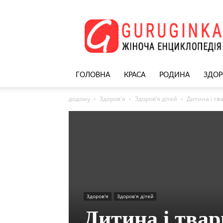
Жіночий
сайт
–
nekrasivyh.net
ГОЛОВНА
КРАСА
РОДИНА
ЗДОР
додому
Здоров'я
Здоров’я дітей
Дитина і тв
Здоров'я
Здоров’я дітей
Дитина і твар