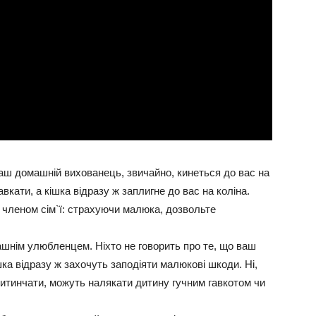
аш домашній вихованець, звичайно, кинеться до вас на
вкати, а кішка відразу ж заплигне до вас на коліна.
 членом сім`ї: страхуючи малюка, дозвольте
шнім улюбленцем. Ніхто не говорить про те, що ваш
шка відразу ж захочуть заподіяти малюкові шкоди. Ні,
дитинчати, можуть налякати дитину гучним гавкотом чи