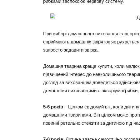
рибками заспокоює нервову систему.
При виборі домашнього вихованця слід орієнт
сприймають домашніх звіряток як рухається 
запросто задавити звірка.
Домашня тварина краще купити, коли малюк
підвищений інтерес до навколишнього тварин
догляд за вихованцем доведеться здійснюва
домашніми вихованцями є акваріумні рибки, 
5-6 років
– Цілком свідомий вік, коли дитин
домашніми тваринами. Він цілком може проти
повинні ретельно стежити за дитиною під час
7-8 років
. Дитина здатна самостійно догляд