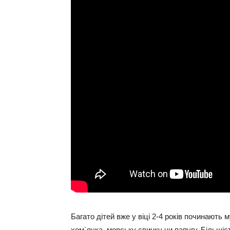
Багато дітей вже у віці 2-4 років починають 
хом`ячка, морську свинку чи папугу. Більші