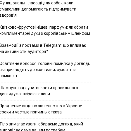
Функціональні ласощі для собак: коли
смаколики допомагають підтримувати
здоров’я
Квітково-фруктові нішеві парфуми: як обрати
компліментарні духи з королівським шлейфом
Взаємодії з постами в Telegram: що впливає
на активність аудиторії?
Освітлене волосся: головні помилки у догляді,
які призводять до жовтизни, сухості та
ламкості
Шампунь від лупи: секрети правильного
догляду за шкірою голови
Продление вида на жительство в Украине:
сроки и частые причины отказа
Тіло вимагає уваги: обираємо догляд, який
відповідає саме вашим потребам