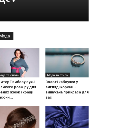
Мода
ода та стиль
Мода та стиль
итерії вибору сукні
Золоті каблучки у
ликого розміру для
вигляді корони –
вних жінок і кращі
вишукана прикраса для
сони...
вас