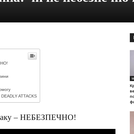
ЧНО!
рини
М
Кр
омогу
ве
5 DEADLY ATTACKS
по
фа
обаку – НЕБЕЗПЕЧНО!