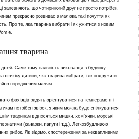
ці запевняють, що чотириногий друг не просто потрібен,
ринам прекрасно розвиває в малюка такі почуття як
сть. Про те, яка тварина вибрати і як ужитися з новим
Womie.
ашня тварина
х дітей. Саме тому наявність вихованця в будинку
а психіку дитини, яка тварина вибрати, і як подружити
щойно народженим малям.
агато фахівців радять орієнтуватися на темперамент і
тикам потрібен звірок, з яким можна буде спілкуватися
ашнім тваринам відносяться мишки, хом`ячки, морські
ернатими (канарки, папуги і т.д.). Легкозбудливою
них рибок. Як відомо, спостереження за неквапливими