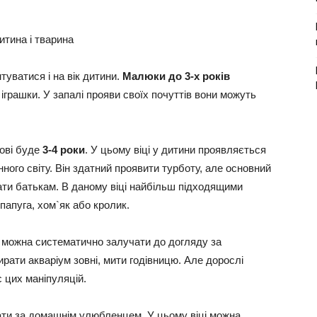
уватися і на вік дитини.
Малюки до 3-х років
іграшки. У запалі прояви своїх почуттів вони можуть
ові буде
3-4 роки
. У цьому віці у дитини проявляється
ного світу. Він здатний проявити турботу, але основний
ти батькам. В даному віці найбільш підходящими
папуга, хом`як або кролик.
у можна систематично залучати до догляду за
рати акваріум зовні, мити годівницю. Але дорослі
 цих маніпуляцій.
ати за домашнім улюбленцем. У цьому віці можна