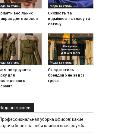
ода та стиль
Мода та стиль
ріанти весільних
Схожість та
рикрас для волосся
відмінності атласу та
сатину
ода та стиль
Мода та стиль
 чим поєднувати
Як одягатись
рку для
брендово не за всі
овсякденного
гроші
сіння?
Недавні записи
Профессиональная уборка офисов: какие
задачи берет на себя клининговая служба