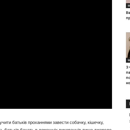
М
Ва
п
М
З
па
п
но
мучити батьків проханнями завести собачку, кішечку,
сть батьків бачать в домашніх вихованців лише джерело