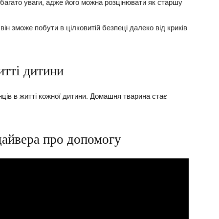
багато уваги, адже його можна розцінювати як старшу
він зможе побути в цілковитій безпеці далеко від криків
итті дитини
ців в житті кожної дитини. Домашня тварина стає
дайвера про допомогу