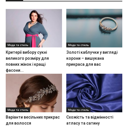
Мода та стиль
Мода та стиль
Критерії вибору сукні
Золоті каблучки у вигляді
великого розміру для
корони – вишукана
повних жінок і кращі
прикраса для вас
фасони...
Мода та стиль
Мода та стиль
Варіанти весільних прикрас
Схожість та відмінності
для волосся
атласу та сатину