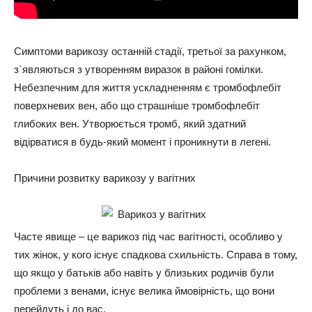
Симптоми варикозу останній стадії, третьої за рахунком,
з`являються з утворенням виразок в районі гомілки.
Небезпечним для життя ускладненням є тромбофлебіт
поверхневих вен, або що страшніше тромбофлебіт
глибоких вен. Утворюється тромб, який здатний
відірватися в будь-який момент і проникнути в легені.
Причини розвитку варикозу у вагітних
Часте явище – це варикоз під час вагітності, особливо у
тих жінок, у кого існує спадкова схильність. Справа в тому,
що якщо у батьків або навіть у близьких родичів були
проблеми з венами, існує велика ймовірність, що вони
перейдуть і до вас.