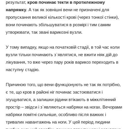
результат,
кров починає текти в протилежному
напрямку
. А так як зовнішні вени не призначені для
пропускання великої кількості крові (через тонкої стінки),
вони починають збільшуватися в розмірі і тим самим
утворювати, так звані варикозні вузли.
У тому випадку, якщо на початковій стадії, в той час коли
вузли тільки починають з`являтися, не вжити ніяк дій до
лікування, то вже через пару років варикоз переходить в
наступну стадію.
Причиною того, що вени функціонують не так як потрібно,
є те, що кров в районі ніг починає застоюватися і
згущуватися, а залишки рідини втікають в міжклітинний
простір – звідси і з`являються набряки на ногах. Вечорами
набряки помітні сильніше, особливо після важких і
тривалих навантажень на ноги. У цей період людини