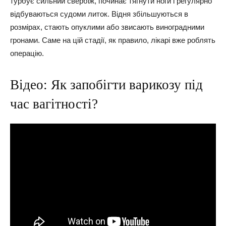
турбує сильний свербіж, починає тягнути ноги і регулярно
відбуваються судоми литок. Відня збільшуються в
розмірах, стають опуклими або звисають виноградними
гронами. Саме на цій стадії, як правило, лікарі вже роблять
операцію.
Відео: Як запобігти варикозу під
час вагітності?