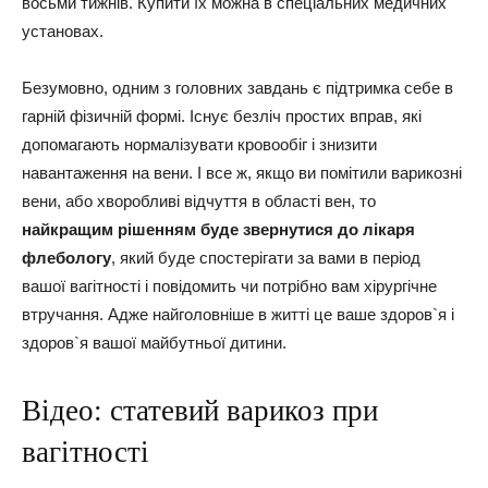
восьми тижнів. Купити їх можна в спеціальних медичних
установах.
Безумовно, одним з головних завдань є підтримка себе в
гарній фізичній формі. Існує безліч простих вправ, які
допомагають нормалізувати кровообіг і знизити
навантаження на вени. І все ж, якщо ви помітили варикозні
вени, або хворобливі відчуття в області вен, то
найкращим рішенням буде звернутися до лікаря
флебологу
, який буде спостерігати за вами в період
вашої вагітності і повідомить чи потрібно вам хірургічне
втручання. Адже найголовніше в житті це ваше здоров`я і
здоров`я вашої майбутньої дитини.
Відео: статевий варикоз при
вагітності