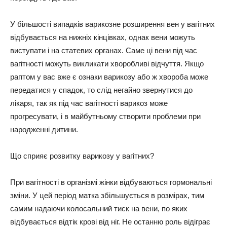
У більшості випадків варикозне розширення вен у вагітних
відбувається на нижніх кінцівках, однак вени можуть
виступати і на статевих органах. Саме ці вени під час
вагітності можуть викликати хворобливі відчуття. Якщо
раптом у вас вже є ознаки варикозу або ж хвороба може
передатися у спадок, то слід негайно звернутися до
лікаря, так як під час вагітності варикоз може
прогресувати, і в майбутньому створити проблеми при
народженні дитини.
Що сприяє розвитку варикозу у вагітних?
При вагітності в організмі жінки відбуваються гормональні
зміни. У цей період матка збільшується в розмірах, тим
самим надаючи колосальний тиск на вени, по яких
відбувається відтік крові від ніг. Не останню роль відіграє