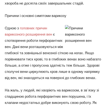
хвороба не досягла своїх завершальних стадій.
Причини і основні симптоми варикозу
Одною з
головних причин
варикозного розширення вен
є
спотворення роботи перфорантних
вен. Дані вени розташовуються між
глибокої та зовнішньої венозної сіткою на ногах. Якщо
порівнювати тиск крові, то в глибоких венах воно набагато
більше, а отже і пропускна здатність теж більше. Здорові
сполучні вени циркулюють кров лише в одному напрямку
від вен, які знаходяться на поверхні до глибоких венах.
На жаль, у людей, які хворіють на варикозом, в зв`язку зі
спадщиною робота перфорантних вен порушена, і їх
клапани недостатньо добре виконують свою роботу. Як