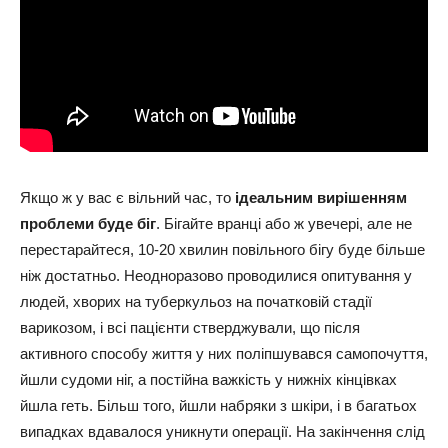
Якщо ж у вас є вільний час, то
ідеальним вирішенням
проблеми буде біг
. Бігайте вранці або ж увечері, але не
перестарайтеся, 10-20 хвилин повільного бігу буде більше
ніж достатньо. Неодноразово проводилися опитування у
людей, хворих на туберкульоз на початковій стадії
варикозом, і всі пацієнти стверджували, що після
активного способу життя у них поліпшувався самопочуття,
йшли судоми ніг, а постійна важкість у нижніх кінцівках
йшла геть. Більш того, йшли набряки з шкіри, і в багатьох
випадках вдавалося уникнути операції. На закінчення слід