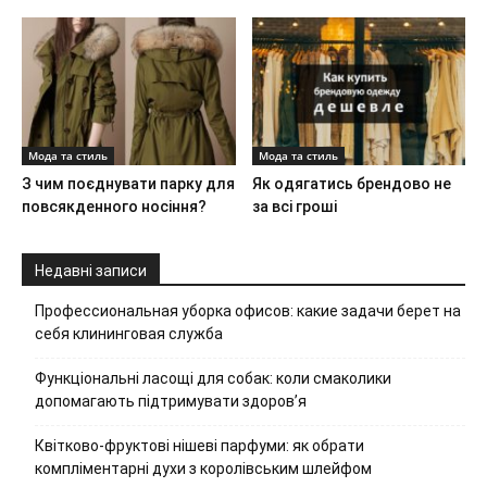
Мода та стиль
Мода та стиль
З чим поєднувати парку для
Як одягатись брендово не
повсякденного носіння?
за всі гроші
Недавні записи
Профессиональная уборка офисов: какие задачи берет на
себя клининговая служба
Функціональні ласощі для собак: коли смаколики
допомагають підтримувати здоров’я
Квітково-фруктові нішеві парфуми: як обрати
компліментарні духи з королівським шлейфом