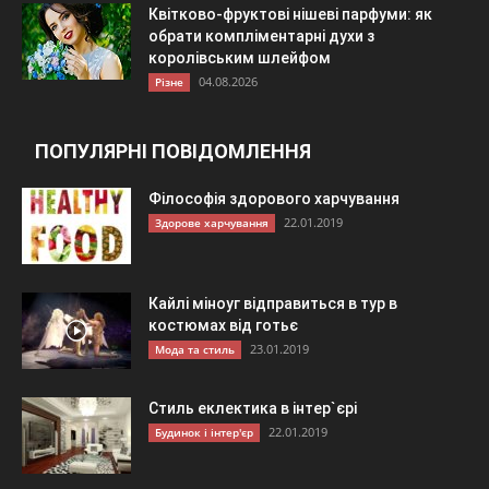
Квітково-фруктові нішеві парфуми: як
обрати компліментарні духи з
королівським шлейфом
04.08.2026
Різне
ПОПУЛЯРНІ ПОВІДОМЛЕННЯ
Філософія здорового харчування
22.01.2019
Здорове харчування
Кайлі міноуг відправиться в тур в
костюмах від готьє
23.01.2019
Мода та стиль
Стиль еклектика в інтер`єрі
22.01.2019
Будинок і інтер'єр