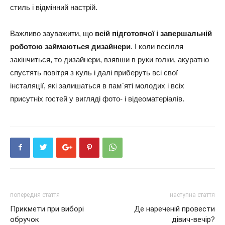
стиль і відмінний настрій.
Важливо зауважити, що
всій підготовчої і завершальній
роботою займаються дизайнери
. І коли весілля
закінчиться, то дизайнери, взявши в руки голки, акуратно
спустять повітря з куль і далі приберуть всі свої
інсталяції, які залишаться в пам`яті молодих і всіх
присутніх гостей у вигляді фото- і відеоматеріалів.
попередня стаття
наступна стаття
Прикмети при виборі
Де нареченій провести
обручок
дівич-вечір?