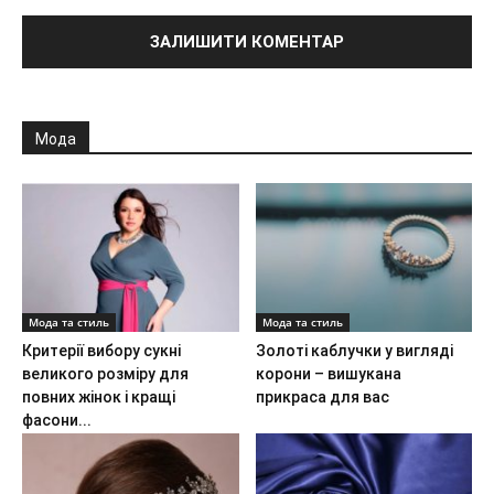
Мода
Мода та стиль
Мода та стиль
Критерії вибору сукні
Золоті каблучки у вигляді
великого розміру для
корони – вишукана
повних жінок і кращі
прикраса для вас
фасони...