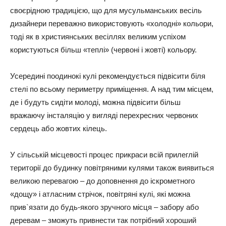
своєрідною традицією, що для мусульманських весіль
дизайнери переважно використовують «холодні» кольори,
тоді як в християнських весіллях великим успіхом
користуються більш «теплі» (червоні і жовті) кольору.
Усередині поодинокі кулі рекомендується підвісити біля
стелі по всьому периметру приміщення. А над тим місцем,
де і будуть сидіти молоді, можна підвісити більш
вражаючу інсталяцію у вигляді перехресних червоних
сердець або жовтих кілець.
У сільській місцевості процес прикраси всій прилеглій
території до будинку повітряними кулями також виявиться
великою перевагою – до доповнення до іскрометного
«дощу» і атласним стрічок, повітряні кулі, які можна
прив`язати до будь-якого зручного місця – забору або
деревам – зможуть привнести так потрібний хороший