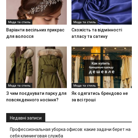
Мода та стиль
Мода та стиль
Варіанти весільних прикрас
Схожість та відмінності
для волосся
атласу та сатину
Мода та стиль
Мода та стиль
З чим поєднувати парку для
Як одягатись брендово не
повсякденного носіння?
за всі гроші
Недавні записи
Профессиональная уборка офисов: какие задачи берет на
себя клининговая служба