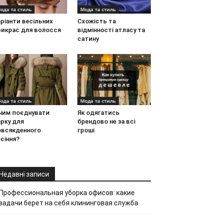
ода та стиль
Мода та стиль
ріанти весільних
Схожість та
рикрас для волосся
відмінності атласу та
сатину
ода та стиль
Мода та стиль
 чим поєднувати
Як одягатись
рку для
брендово не за всі
овсякденного
гроші
сіння?
Недавні записи
Профессиональная уборка офисов: какие
задачи берет на себя клининговая служба