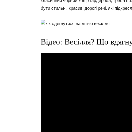
класичний чорний колір гардероба, треба пра
бути стильні, красиві дорогі речі, які підкре
Відео: Весілля? Що вдягну