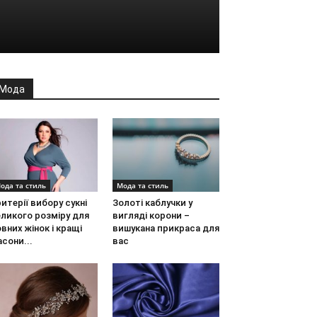
Мода
ода та стиль
Мода та стиль
итерії вибору сукні
Золоті каблучки у
ликого розміру для
вигляді корони –
вних жінок і кращі
вишукана прикраса для
сони...
вас