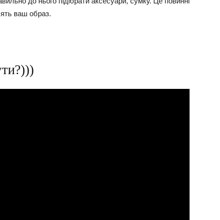
вильно до нього підібрати аксесуари, сумку. Це повинні
слять ваш образ.
ти?)))