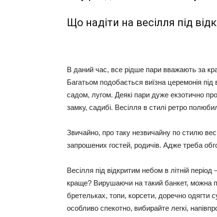
Що надіти на весілля під ві
В даний час, все рідше пари вважають за кр
Багатьом подобається виїзна церемонія під 
садом, лугом. Деякі пари дуже екзотично пр
замку, садибі. Весілля в стилі ретро полюби
Звичайно, про таку незвичайну по стилю вес
запрошених гостей, родичів. Адже треба обго
Весілля під відкритим небом в літній період
краще? Вирушаючи на такий банкет, можна під
бретельках, топи, корсети, доречно одягти с
особливо спекотно, вибирайте легкі, напівпр