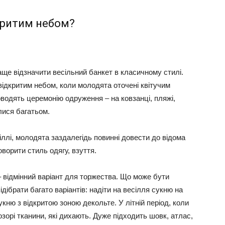
дкритим небом?
аще відзначити весільний банкет в класичному стилі.
відкритим небом, коли молодята оточені квітучим
оводять церемонію одруження – на ковзанці, пляжі,
лися багатьом.
іллі, молодята заздалегідь повинні довести до відома
ворити стиль одягу, взуття.
 – відмінний варіант для торжества. Що може бути
ібрати багато варіантів: надіти на весілля сукню на
укню з відкритою зоною декольте. У літній період, коли
озорі тканини, які дихають. Дуже підходить шовк, атлас,