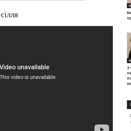
М
есілля
Ва
п
М
З
па
п
но