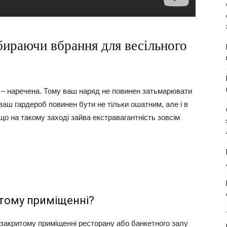
бираючи вбрання для весільного
?
 – наречена. Тому ваш наряд не повинен затьмарювати
 ваш гардероб повинен бути не тільки ошатним, але і в
що на такому заході зайва екстравагантність зовсім
итому приміщенні?
в закритому приміщенні ресторану або банкетного залу