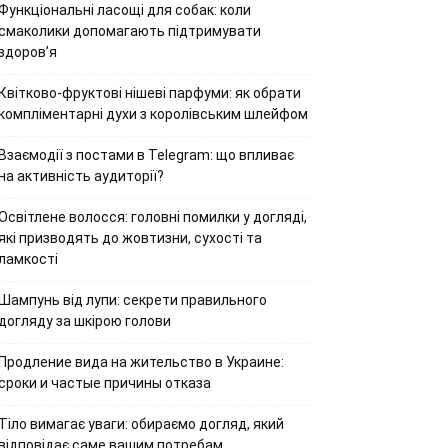
Функціональні ласощі для собак: коли
смаколики допомагають підтримувати
здоров’я
Квітково-фруктові нішеві парфуми: як обрати
компліментарні духи з королівським шлейфом
Взаємодії з постами в Telegram: що впливає
на активність аудиторії?
Освітлене волосся: головні помилки у догляді,
які призводять до жовтизни, сухості та
ламкості
Шампунь від лупи: секрети правильного
догляду за шкірою голови
Продление вида на жительство в Украине:
сроки и частые причины отказа
Тіло вимагає уваги: обираємо догляд, який
відповідає саме вашим потребам