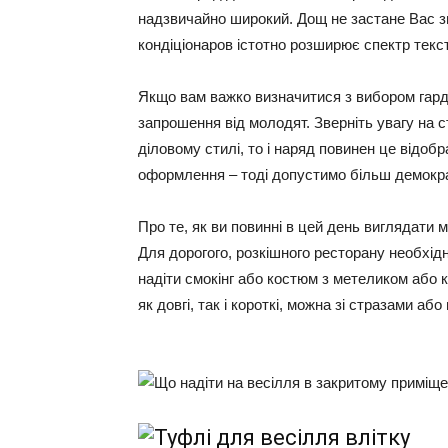
надзвичайно широкий. Дощ не застане Вас зне
кондіціонаров істотно розширює спектр текс
Якщо вам важко визначитися з вибором гард
запрошення від молодят. Зверніть увагу на 
діловому стилі, то і наряд повинен це відоб
оформлення – тоді допустимо більш демокр
Про те, як ви повинні в цей день виглядати 
Для дорогого, розкішного ресторану необхід
надіти смокінг або костюм з метеликом або к
як довгі, так і короткі, можна зі стразами або