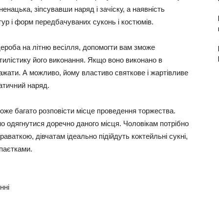
нацька, зіпсувавши наряд і зачіску, а наявність
тур і форм передбачуваних суконь і костюмів.
ероба на літню весілля, допомогти вам зможе
стилістику його виконання. Якщо воно виконано в
ражати. А можливо, йому властиво святкове і жартівливе
атичний наряд.
може багато розповісти місце проведення торжества.
но одягнутися доречно даного місця. Чоловікам потрібно
раваткою, дівчатам ідеально підійдуть коктейльні сукні,
 паєтками.