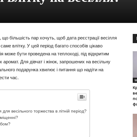
, що більшість пар хочуть, щоб дата реєстрації весілля
саме влітку. У цей період багато способів цікаво
ія може бути проведена на теплоході, під відкритим
х аромат. Для дівчат і жінок, запрошених на весільну
ального подарунка хвилює і питання що надіти на
ести час.
М
Кр
ве
по
фа
для весільного торжества в літній період?
иміщенні?
ебом?