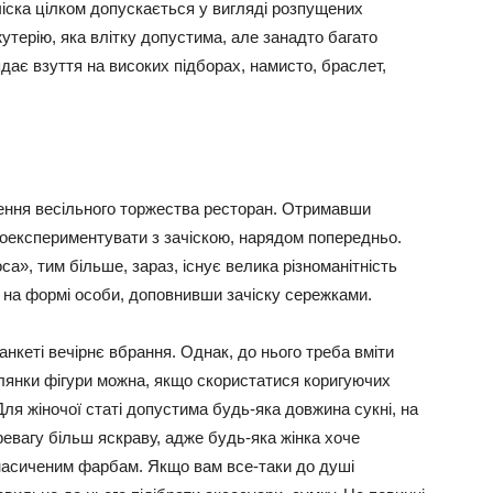
іска цілком допускається у вигляді розпущених
утерію, яка влітку допустима, але занадто багато
дає взуття на високих підборах, намисто, браслет,
ення весільного торжества ресторан. Отримавши
поекспериментувати з зачіскою, нарядом попередньо.
са», тим більше, зараз, існує велика різноманітність
 на формі особи, доповнивши зачіску сережками.
нкеті вечірнє вбрання. Однак, до нього треба вміти
ілянки фігури можна, якщо скористатися коригуючих
Для жіночої статі допустима будь-яка довжина сукні, на
евагу більш яскраву, адже будь-яка жінка хоче
 насиченим фарбам. Якщо вам все-таки до душі