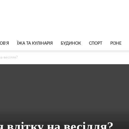
ОВ’Я
ЇЖА ТА КУЛІНАРІЯ
БУДИНОК
СПОРТ
РІЗНЕ
на весілля?
 влітку на весілля?