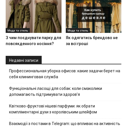
Мода та стиль
Мода та стиль
З чим поєднувати парку для
Як одягатись брендово не
повсякденного носіння?
за всі гроші
Недавні записи
Профессиональная уборка офисов: какие задачи берет на
себя клининговая служба
Функціональні ласощі для собак: коли смаколики
допомагають підтримувати здоров’я
Квітково-фруктові нішеві парфуми: як обрати
компліментарні духи з королівським шлейфом
Взаємодії з постами в Telegram: що впливає на активність