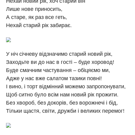
Нехай новий рік, хоч старий він
Лише нове приносить,
А старе, як раз все геть,
Нехай старий рік забирає.
У ніч січневу відзначимо старий новий рік,
Заходьте ви до нас в гості – буде хоровод!
Буде смачним частування – обіцяємо ми,
Адже у нас вже салатом тазики повні!
І вино, і торт відмінний можемо запропонувати,
Щоб ситно було всім нам новий рік прожити.
Без хвороб, без докорів, без ворожнечі і бід,
Тільки щастя, світи, дружби і великих перемог!