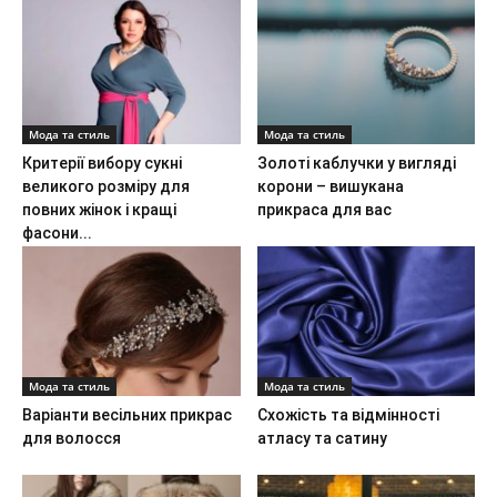
Мода та стиль
Мода та стиль
Критерії вибору сукні
Золоті каблучки у вигляді
великого розміру для
корони – вишукана
повних жінок і кращі
прикраса для вас
фасони...
Мода та стиль
Мода та стиль
Варіанти весільних прикрас
Схожість та відмінності
для волосся
атласу та сатину