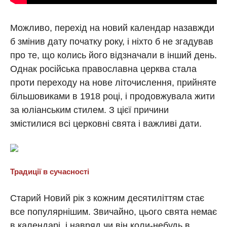
Можливо, перехід на новий календар назавжди
б змінив дату початку року, і ніхто б не згадував
про те, що колись його відзначали в інший день.
Однак російська православна церква стала
проти переходу на нове літочислення, прийняте
більшовиками в 1918 році, і продовжувала жити
за юліанським стилем. З цієї причини
змістилися всі церковні свята і важливі дати.
Традиції в сучасності
Старий Новий рік з кожним десятиліттям стає
все популярнішим. Звичайно, цього свята немає
в календарі, і навряд чи він коли-небудь в