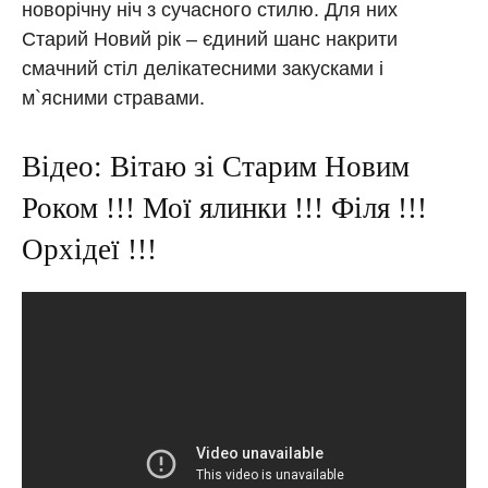
новорічну ніч з сучасного стилю. Для них
Старий Новий рік – єдиний шанс накрити
смачний стіл делікатесними закусками і
м`ясними стравами.
Відео: Вітаю зі Старим Новим
Роком !!! Мої ялинки !!! Філя !!!
Орхідеї !!!