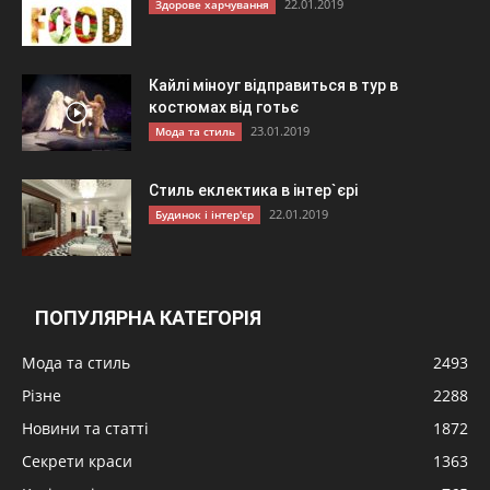
22.01.2019
Здорове харчування
Кайлі міноуг відправиться в тур в
костюмах від готьє
23.01.2019
Мода та стиль
Стиль еклектика в інтер`єрі
22.01.2019
Будинок і інтер'єр
ПОПУЛЯРНА КАТЕГОРІЯ
Мода та стиль
2493
Різне
2288
Новини та статті
1872
Секрети краси
1363