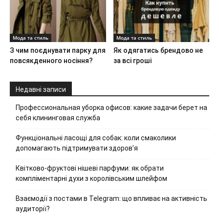
Мода та стиль
Мода та стиль
З чим поєднувати парку для
Як одягатись брендово не
повсякденного носіння?
за всі гроші
Недавні записи
Профессиональная уборка офисов: какие задачи берет на
себя клининговая служба
Функціональні ласощі для собак: коли смаколики
допомагають підтримувати здоров’я
Квітково-фруктові нішеві парфуми: як обрати
компліментарні духи з королівським шлейфом
Взаємодії з постами в Telegram: що впливає на активність
аудиторії?