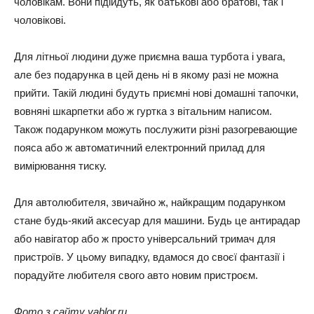
чоловікам. Вони підійдуть, як батькові або братові, так і
чоловікові.
Для літньої людини дуже приємна ваша турбота і увага,
але без подарунка в цей день ні в якому разі не можна
прийти. Такій людині будуть приємні нові домашні тапочки,
вовняні шкарпетки або ж гуртка з вітальним написом.
Також подарунком можуть послужити різні разогревающие
пояса або ж автоматичний електронний прилад для
вимірювання тиску.
Для автолюбителя, звичайно ж, найкращим подарунком
стане будь-який аксесуар для машини. Будь це антирадар
або навігатор або ж просто універсальний тримач для
пристроїв. У цьому випадку, вдамося до своєї фантазії і
порадуйте любителя свого авто новим пристроєм.
Фото з сайту yablor.ru