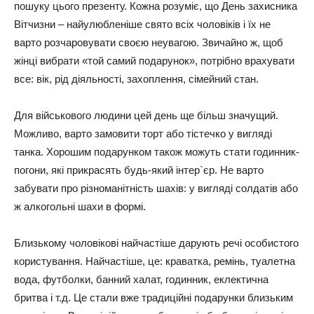
пошуку цього презенту. Кожна розуміє, що День захисника
Вітчизни – найулюбленіше свято всіх чоловіків і їх не
варто розчаровувати своєю неувагою. Звичайно ж, щоб
жінці вибрати «той самий подарунок», потрібно врахувати
все: вік, рід діяльності, захоплення, сімейний стан.
Для військового людини цей день ще більш значущий.
Можливо, варто замовити торт або тістечко у вигляді
танка. Хорошим подарунком також можуть стати годинник-
погони, які прикрасять будь-який інтер`єр. Не варто
забувати про різноманітність шахів: у вигляді солдатів або
ж алкогольні шахи в формі.
Близькому чоловікові найчастіше дарують речі особистого
користування. Найчастіше, це: краватка, ремінь, туалетна
вода, футболки, банний халат, годинник, еклектична
бритва і т.д. Це стали вже традиційні подарунки близьким