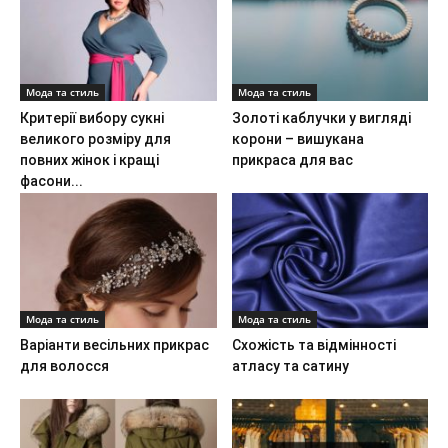
Мода та стиль
Мода та стиль
Критерії вибору сукні
Золоті каблучки у вигляді
великого розміру для
корони – вишукана
повних жінок і кращі
прикраса для вас
фасони...
Мода та стиль
Мода та стиль
Варіанти весільних прикрас
Схожість та відмінності
для волосся
атласу та сатину