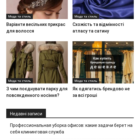
Мода та стиль
Мода та стиль
Варіанти весільних прикрас
Схожість та відмінності
для волосся
атласу та сатину
Мода та стиль
Мода та стиль
З чим поєднувати парку для
Як одягатись брендово не
повсякденного носіння?
за всі гроші
Недавні записи
Профессиональная уборка офисов: какие задачи берет на
себя клининговая служба