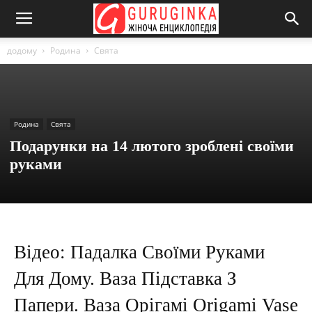
додому
Родина
Свята
Родина
Свята
Подарунки на 14 лютого зроблені своїми
руками
Відео: Падалка Своїми Руками
Для Дому. Ваза Підставка З
Папери. Ваза Орігамі Origami Vase