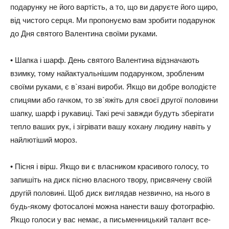
подарунку не його вартість, а то, що ви даруєте його щиро,
від чистого серця. Ми пропонуємо вам зробити подарунок
до Дня святого Валентина своїми руками.
• Шапка і шарф. День святого Валентина відзначають
взимку, тому найактуальнішим подарунком, зробленим
своїми руками, є в`язані вироби. Якщо ви добре володієте
спицями або гачком, то зв`яжіть для своєї другої половини
шапку, шарф і рукавиці. Такі речі завжди будуть зберігати
тепло ваших рук, і зігрівати вашу кохану людину навіть у
найлютіший мороз.
• Пісня і вірш. Якщо ви є власником красивого голосу, то
запишіть на диск пісню власного твору, присвячену своїй
другій половині. Щоб диск виглядав незвично, на нього в
будь-якому фотосалоні можна нанести вашу фотографію.
Якщо голоси у вас немає, а письменницький талант все-