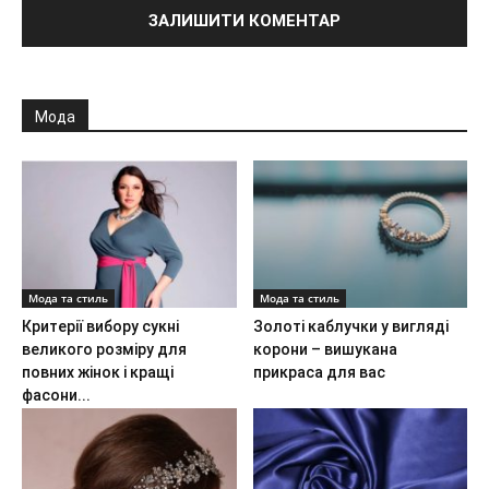
Мода
Мода та стиль
Мода та стиль
Критерії вибору сукні
Золоті каблучки у вигляді
великого розміру для
корони – вишукана
повних жінок і кращі
прикраса для вас
фасони...