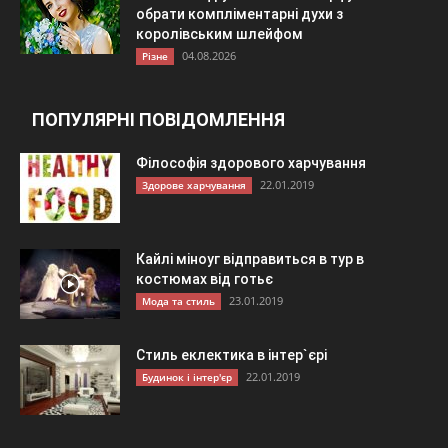
обрати компліментарні духи з
королівським шлейфом
04.08.2026
Різне
ПОПУЛЯРНІ ПОВІДОМЛЕННЯ
Філософія здорового харчування
22.01.2019
Здорове харчування
Кайлі міноуг відправиться в тур в
костюмах від готьє
23.01.2019
Мода та стиль
Стиль еклектика в інтер`єрі
22.01.2019
Будинок і інтер'єр