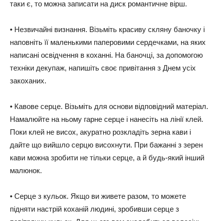
таки є, то можна записати на диск романтичне вірш.
• Незвичайні визнання. Візьміть красиву скляну баночку і
наповніть її маленькими паперовими сердечками, на яких
написані освідчення в коханні. На баночці, за допомогою
техніки декупаж, напишіть своє привітання з Днем усіх
закоханих.
• Кавове серце. Візьміть для основи відповідний матеріал.
Намалюйте на ньому гарне серце і нанесіть на лінії клей.
Поки клей не висох, акуратно розкладіть зерна кави і
дайте що вийшло серцю висохнути. При бажанні з зерен
кави можна зробити не тільки серце, а й будь-який інший
малюнок.
• Серце з кульок. Якщо ви живете разом, то можете
підняти настрій коханій людині, зробивши серце з