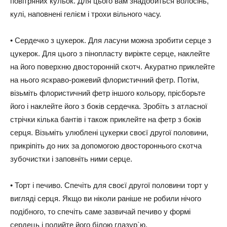
повітряних кульок. Для цього вам знадобиться волосінь,
кулі, наповнені гелієм і трохи вільного часу.
• Сердечко з цукерок. Для ласуни можна зробити серце з
цукерок. Для цього з пінопласту виріжте серце, наклейте
на його поверхню двосторонній скотч. Акуратно приклейте
на нього яскраво-рожевий флористичний фетр. Потім,
візьміть флористичний фетр іншого кольору, прісборьте
його і наклейте його з боків сердечка. Зробіть з атласної
стрічки кілька бантів і також приклейте на фетр з боків
серця. Візьміть улюблені цукерки своєї другої половини,
прикріпіть до них за допомогою двостороннього скотча
зубочистки і заповніть ними серце.
• Торт і печиво. Спечіть для своєї другої половини торт у
вигляді серця. Якщо ви ніколи раніше не робили нічого
подібного, то спечіть саме зазвичай печиво у формі
сердець і полийте його білою глазур`ю.