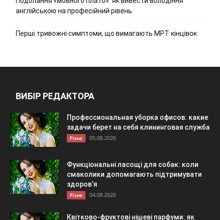
Подолання «мовного плато»: як вивести володіння
англійською на професійний рівень
Перші тривожні симптоми, що вимагають МРТ кінцівок
ВИБІР РЕДАКТОРА
Профессиональная уборка офисов: какие
задачи берет на себя клининговая служба
05.08.2026
Різне
Функціональні ласощі для собак: коли
смаколики допомагають підтримувати
здоров’я
04.08.2026
Різне
Квітково-фруктові нішеві парфуми: як