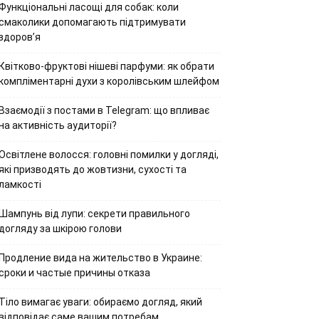
Функціональні ласощі для собак: коли
смаколики допомагають підтримувати
здоров’я
Квітково-фруктові нішеві парфуми: як обрати
компліментарні духи з королівським шлейфом
Взаємодії з постами в Telegram: що впливає
на активність аудиторії?
Освітлене волосся: головні помилки у догляді,
які призводять до жовтизни, сухості та
ламкості
Шампунь від лупи: секрети правильного
догляду за шкірою голови
Продление вида на жительство в Украине:
сроки и частые причины отказа
Тіло вимагає уваги: обираємо догляд, який
відповідає саме вашим потребам