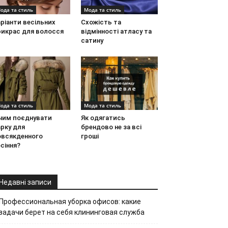
ода та стиль
Мода та стиль
ріанти весільних
Схожість та
рикрас для волосся
відмінності атласу та
сатину
ода та стиль
Мода та стиль
 чим поєднувати
Як одягатись
рку для
брендово не за всі
овсякденного
гроші
сіння?
Недавні записи
Профессиональная уборка офисов: какие
задачи берет на себя клининговая служба