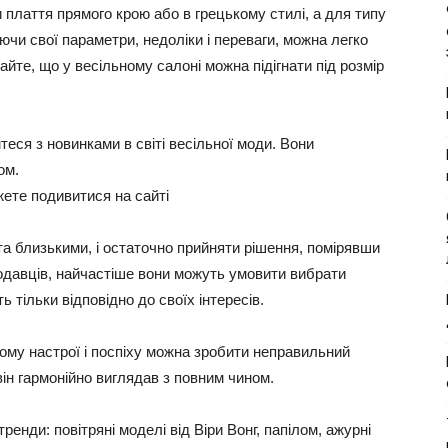
плаття прямого крою або в грецькому стилі, а для типу
ючи свої параметри, недоліки і переваги, можна легко
айте, що у весільному салоні можна підігнати під розмір
теся з новинками в світі весільної моди. Вони
ом.
жете подивитися на сайті
та близькими, і остаточно прийняти рішення, помірявши
одавців, найчастіше вони можуть умовити вибрати
ть тільки відповідно до своїх інтересів.
ному настрої і поспіху можна зробити неправильний
він гармонійно виглядав з повним чином.
ренди: повітряні моделі від Віри Вонг, папілом, ажурні