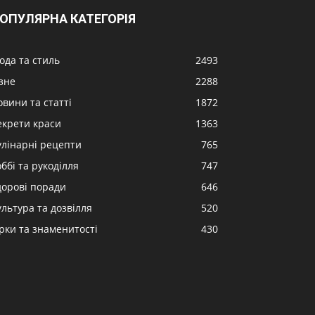
ОПУЛЯРНА КАТЕГОРІЯ
ода та стиль
2493
ізне
2288
овини та статті
1872
екрети краси
1363
улінарні рецепти
765
ббі та рукоділля
747
дорові поради
646
ультура та дозвілля
520
ірки та знаменитості
430