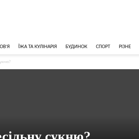
ОВ’Я
ЇЖА ТА КУЛІНАРІЯ
БУДИНОК
СПОРТ
РІЗНЕ
сукню?
есільну сукню?