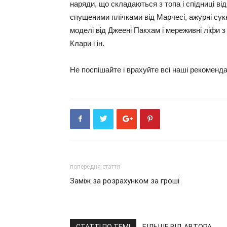
наряди, що складаються з топа і спідниці від
спущеними плічками від Марчесі, ажурні сукн
моделі від Джеені Пакхам і мереживні ліфи 
Клари і ін.
Не поспішайте і врахуйте всі наші рекоменда
попередня стаття
Заміж за розрахунком за гроші
СТАТТІ ПО ТЕМІ
БІЛЬШЕ ВІД АВТОРА