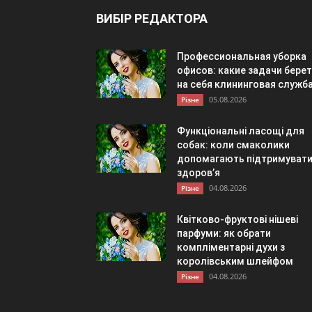
ВИБІР РЕДАКТОРА
Профессиональная уборка
офисов: какие задачи берет
на себя клининговая служб
05.08.2026
Різне
Функціональні ласощі для
собак: коли смаколики
допомагають підтримуват
здоров’я
04.08.2026
Різне
Квітково-фруктові нішеві
парфуми: як обрати
компліментарні духи з
королівським шлейфом
04.08.2026
Різне