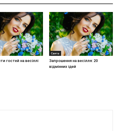
Свята
ти гостей на весіллі
Запрошення на весілля: 20
відмінних ідей