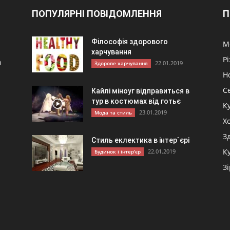
ПОПУЛЯРНІ ПОВІДОМЛЕННЯ
П
Філософія здорового
М
харчування
Р
а
22.01.2019
Здорове харчування
Н
С
Кайлі міноуг відправиться в
тур в костюмах від готьє
К
23.01.2019
Мода та стиль
и
Хо
З
Стиль еклектика в інтер`єрі
К
22.01.2019
Будинок і інтер'єр
З