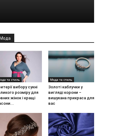
Мода
ода та стиль
Мода та стиль
итерії вибору сукні
Золоті каблучки у
ликого розміру для
вигляді корони –
вних жінок і кращі
вишукана прикраса для
сони...
вас