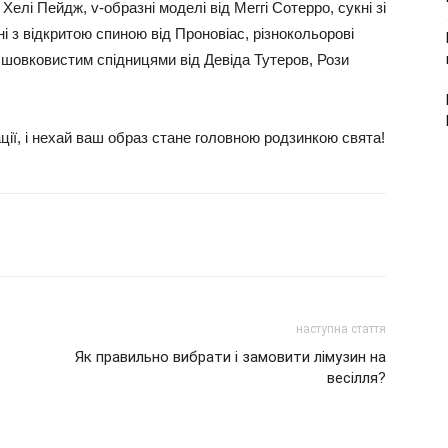
 Хелі Пейдж, v-образні моделі від Меггі Сотерро, сукні зі
і з відкритою спиною від Проновіас, різнокольорові
з шовковистим спідницями від Девіда Тутеров, Рози
ції, і нехай ваш образ стане головною родзинкою свята!
наступна стаття
Як правильно вибрати і замовити лімузин на
весілля?