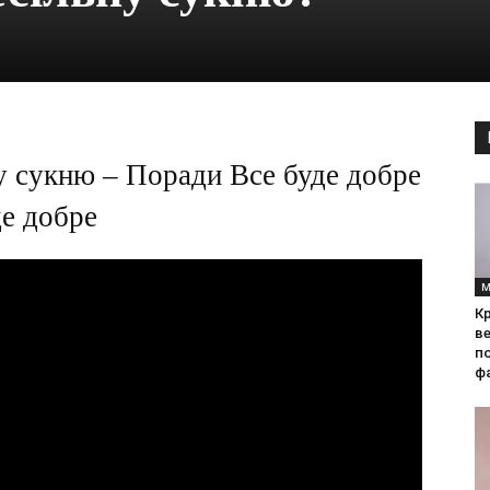
ну сукню – Поради Все буде добре
де добре
М
Кр
ве
по
фа