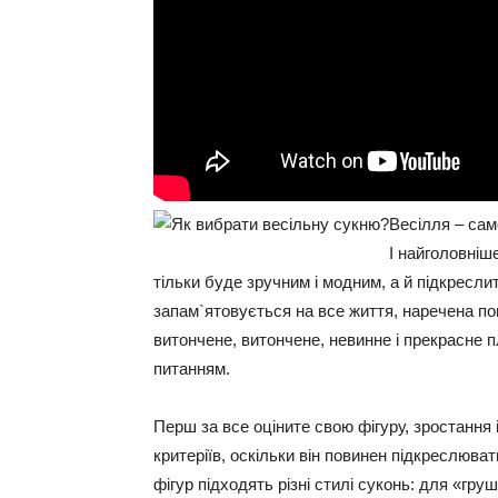
Весілля – сам
І найголовніш
тільки буде зручним і модним, а й підкреслит
запам`ятовується на все життя, наречена по
витончене, витончене, невинне і прекрасне п
питанням.
Перш за все оціните свою фігуру, зростання 
критеріїв, оскільки він повинен підкреслюват
фігур підходять різні стилі суконь: для «гру