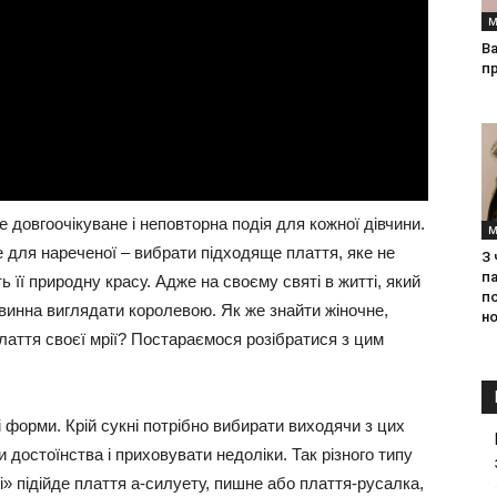
М
Ва
п
е довгоочікуване і неповторна подія для кожної дівчини.
М
е для нареченої – вибрати підходяще плаття, яке не
З
па
ь її природну красу. Адже на своєму святі в житті, який
п
винна виглядати королевою. Як же знайти жіночне,
но
лаття своєї мрії? Постараємося розібратися з цим
і форми. Крій сукні потрібно вибирати виходячи з цих
и достоїнства і приховувати недоліки. Так різного типу
ші» підійде плаття а-силуету, пишне або плаття-русалка,