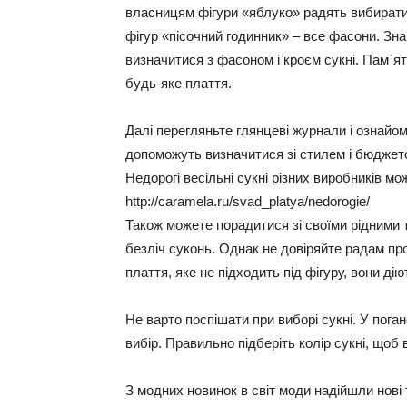
власницям фігури «яблуко» радять вибирати 
фігур «пісочний годинник» – все фасони. Зна
визначитися з фасоном і кроєм сукні. Пам`ят
будь-яке плаття.
Далі перегляньте глянцеві журнали і ознайом
допоможуть визначитися зі стилем і бюджет
Недорогі весільні сукні різних виробників мо
http://caramela.ru/svad_platya/nedorogie/
Також можете порадитися зі своїми рідними 
безліч суконь. Однак не довіряйте радам пр
плаття, яке не підходить під фігуру, вони дію
Не варто поспішати при виборі сукні. У пога
вибір. Правильно підберіть колір сукні, щоб 
З модних новинок в світ моди надійшли нові т